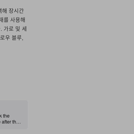
택해 장시간
소재를 사용해
 가로 및 세
로우 블루,
k the
after the
wing its
company