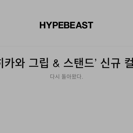
신발
미술
디자인
음악
라이프스타일
브랜드
온라
‘히카와 그립 & 스탠드’ 신규 
다시 돌아왔다.