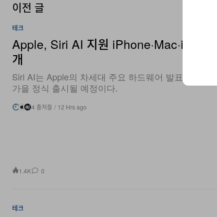
테크
Apple, Siri AI 지원 iPhone·Mac·iPad
개
Siri AI는 Apple의 차세대 주요 하드웨어 발표와 함께 
가을 정식 출시될 예정이다.
4 출처들
/
12 Hrs ago
1.4K
0
테크
Xteink, 듀얼 톤 프론트라이트 탑재 X4 P