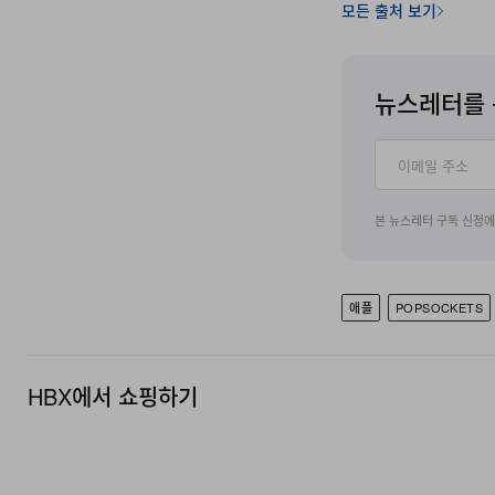
모든 출처 보기
Apple's online st
pricing set at $54
뉴스레터를 
본 뉴스레터 구독 신청
애플
POPSOCKETS
HBX에서 쇼핑하기