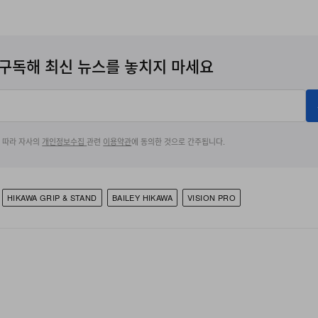
ore worldwide, with U.S.
announced the return alongside i
.95.
accessibility features coming to
구독해 최신 뉴스를 놓치지 마세요
에 따라 자사의
개인정보수집
관련
이용약관
에 동의한 것으로 간주됩니다.
HIKAWA GRIP & STAND
BAILEY HIKAWA
VISION PRO