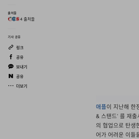
출처들
4 출처들
기사 공유
링크
공유
보내기
공유
더보기
애플
이 지난해 한
& 스탠드’ 를 
의 협업으로 탄생한
어가 어려운 이들