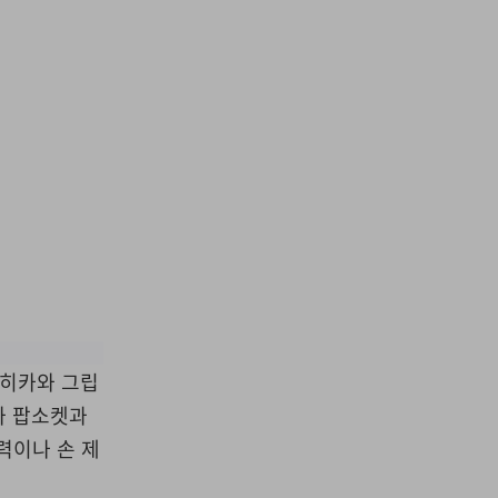
Apple
‘히카와 그립
와 팝소켓과
력이나 손 제