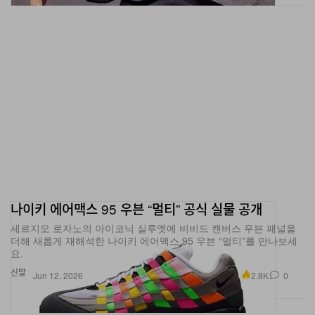
나이키 에어맥스 95 우븐 “멀티” 공식 실물 공개
세르지오 로자노의 아이코닉 실루엣에 비비드 캔버스 우븐 패널을
더해 새롭게 재해석한 나이키 에어맥스 95 우븐 “멀티”를 만나보세
요.
신발
2.8K
0
Jun 12, 2026