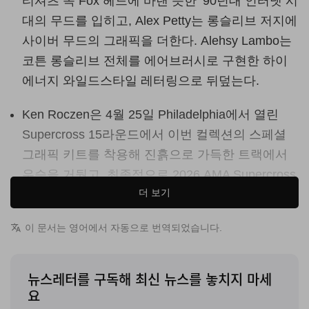
티셔츠 속 Fox 헤드에 바랜 듯한 ‘90년대 인터넷 시
대의 무드를 입히고, Alex Petty는 롱슬리브 저지에
사이버 무드의 그래픽을 더한다. Alehsy Lambo는
코튼 롱슬리브 전체를 에어브러시로 구현한 하이
에너지 와일드스타일 레터링으로 뒤덮는다.
Ken Roczen은 4월 25일 Philadelphia에서 열린
Supercross 15라운드에서 이번 컬렉션의 스페셜
그래픽 키트를 착용해 진흙으로 가득한 트랙에서
우승을 거뒀고, 최종적으로 2026 AMA Supercross
더 보기
챔피언 타이틀을 차지했다.
Fox Lab과 Brain Dead가 17종으로 구성된 Summer
이 문서는 영어에서 자동으로 번역되었습니다.
2026 캡슐 컬렉션을 선보였다. 이번 컬래버레이션은
Brain Dead 아티스트·디자이너 컬렉티브의 시각을
뉴스레터를 구독해 최신 뉴스를 놓치지 마세
Fox Racing의 ‘90년대 남부 캘리포니아 모토 헤리티
요
지에 접목해, 그 시대의 폭발적인 에너지를 셔츠, 저