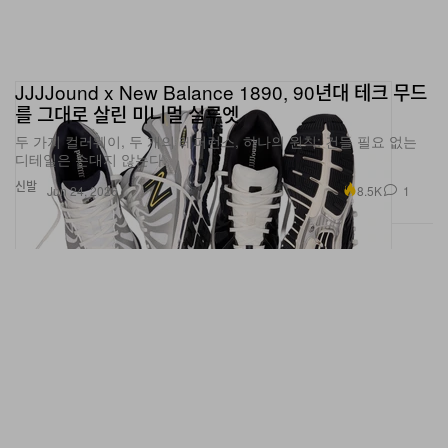
록한 이 기념비적 푸티지를 통해 컬렉션이 끌어온 비
주얼 브리프의 원천을 보여준다.
Fox Lab x Brain Dead Summer Capsule은 현재 온라
JJJJound x New Balance 1890, 90년대 테크 무드
인과 오프라인 스토어에서 만나볼 수 있다.
를 그대로 살린 미니멀 실루엣
두 가지 컬러웨이, 두 개의 레퍼런스, 하나의 원칙: 건들 필요 없는
디테일은 손대지 않는다.
신발
8.5K
1
Jun 24, 2026