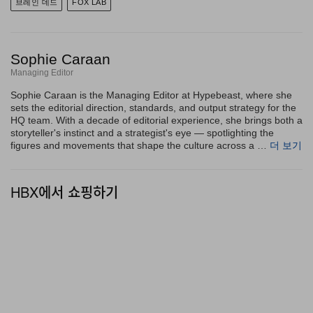
브레인 데드
FOX LAB
비브런트하고 역동적인 방향으로 끌어올린다. 스트
리트 레이싱, 오토바디 튜닝 컬처, 에어브러시 아트에
뿌리를 둔 멀티디스플리너리 아티스트 Alehsy
Sophie Caraan
Lambo는 코튼 롱슬리브 전체를 하이 에너지 와일드
Managing Editor
스타일 레터링으로 채워, Fox 헤드를 추상적인 인시
Sophie Caraan is the Managing Editor at Hypebeast, where she
sets the editorial direction, standards, and output strategy for the
그니아로 변주한다. 세 명의 아티스트, 세 가지 그래
HQ team. With a decade of editorial experience, she brings both a
픽 어프로치, 하나의 소스 머티리얼이 전혀 다른 방식
storyteller's instinct and a strategist's eye — spotlighting the
figures and movements that shape the culture across a …
더 보기
으로 재해석된 셈이다.
전반을 관통하는 또 하나의 축은 기능성 브리프다.
HBX에서 쇼핑하기
Ratchet 클로저, 웨빙 벨트, 카고 포켓을 구조에 반영
해 Brain Dead 특유의 그래픽 랭귀지가 아이템을 패
션 쪽으로 끌어당기면서도, Fox Racing 레이스웨어
가 지닌 아웃도어 퍼포먼스 DNA를 견고하게 유지한
다. 패딩 팬츠, 나일론 트윌 재킷, 통기성이 뛰어난 저
지는 다양한 기후와 환경에 대응하는 스펙트럼을 확