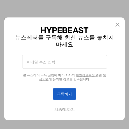
Rolex, 2026년 골드 워치 가격 또 인상…두 번째 ‘프리
미엄 점프’
Rolex가 2026년 골드 워치 리테일 가격을 올해 두 번째로 올리며 초
뉴스레터를 구독해 최신 뉴스를 놓치지
고자산가 컬렉터층을 정조준했다. 새로운 합금이 적용된
마세요
Cosmograph Daytona 등 하이엔드 귀금속 라인업에 집중 인상이
이뤄진다.
4 출처들
패션
19.3K
0
Jun 15, 2026
본 뉴스레터 구독 신청에 따라 자사의
개인정보수집
관련
이
용약관
에 동의한 것으로 간주됩니다.
구독하기
나중에 하기