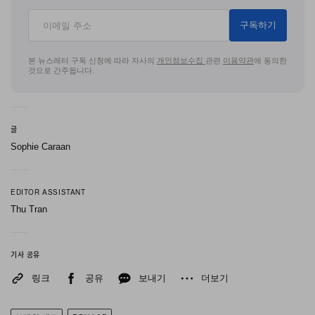
지, 패딩 팬츠, 나일론 트윌 재킷, 데님 팬츠, 워시드
구독하기
카고 쇼츠 전반에 펑크 무드의 그래픽 랭귀지로 풀어
낸다.
본 뉴스레터 구독 신청에 따라 자사의
개인정보수집
관련
이용약관
에 동의한
것으로 간주됩니다.
이 컬렉션의 가장 치밀한 크리에이티브 선택은 무엇
보다 그래픽 디렉션이다. 각기 다른 작업 세계를 지닌
글
세 명의 아티스트로 역할을 나눠, 아이템마다 전혀 다
Sophie Caraan
른 비주얼 레지스터를 부여했다. Antonio Aiello는 그
래픽 티셔츠 위 클래식 Fox 헤드에 페이딩된 ‘90년대
EDITOR ASSISTANT
와 초기 인터넷 시대의 질감을 더해, 단순한 레트로를
Thu Tran
넘어 아카이브에 가까운 노스탤직한 아이코노그래피
를 완성한다. 타투 아티스트이자 그래픽 디자이너인
기사 공유
Alex Petty는 롱슬리브 저지에 사이버 인스파이어드
링크
공유
보내기
더보기
그래픽을 입혀, 모토 컬처의 전성기를 관통한 초창기
디지털 미학을 참조하면서 컬렉션의 팔레트를 보다