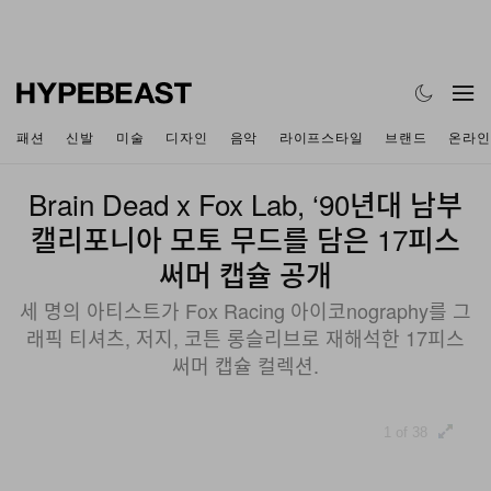
패션
신발
미술
디자인
음악
라이프스타일
브랜드
온라인
Brain Dead x Fox Lab, ‘90년대 남부
캘리포니아 모토 무드를 담은 17피스
써머 캡슐 공개
세 명의 아티스트가 Fox Racing 아이코nography를 그
래픽 티셔츠, 저지, 코튼 롱슬리브로 재해석한 17피스
써머 캡슐 컬렉션.
1 of 38