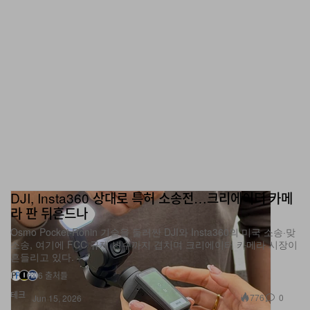
DJI, Insta360 상대로 특허 소송전…크리에이터 카메
라 판 뒤흔드나
Osmo Pocket·Ronin 기술을 둘러싼 DJI와 Insta360의 미국 소송·맞
소송, 여기에 FCC 규제 변수까지 겹치며 크리에이터 카메라 시장이
흔들리고 있다.
6 출처들
테크
776
0
Jun 15, 2026