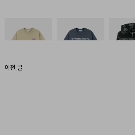
장해, 모토 인스피레이션이 요구하는 실용성을 17종
라인업 전반에 확보한다.
Butter Goods
Butter Goods
Butter Goods
Terrain Tee
Outward Bound Tee
Faded Waffle Z
Ken Roczen의 이 순간은 컬렉션이 매장에 입고되기
쇼핑하기
쇼핑하기
쇼핑하기
전부터 이미 경쟁의 역사를 부여한다. Fox Lab은 4월
25일 Philadelphia에서 열린 Round 15 레이스에서
2026 Supercross 450 SX 챔피언인 Roczen에게 컬
렉션의 스페셜 그래픽 키트를 착용하게 했고, 그날 그
이전 글
는 빗물에 젖어 진흙투성이가 된 트랙에서 우승하며
2026 AMA Supercross 챔피언십 타이틀을 향한 행보
를 본격적으로 열어젖혔다. 6월 12일 론칭되는 이번
컬렉션은 그 승리의 에너지를 함께 품고 등장한다. 같
은 날 Brain Dead Studios Theater 팝업에서는 Fox
Racing의 ‘90년대 Terrafirma 시리즈를 상영하며, 프
리스타일 모토크로스와 레이싱, 컬처의 개척기를 기