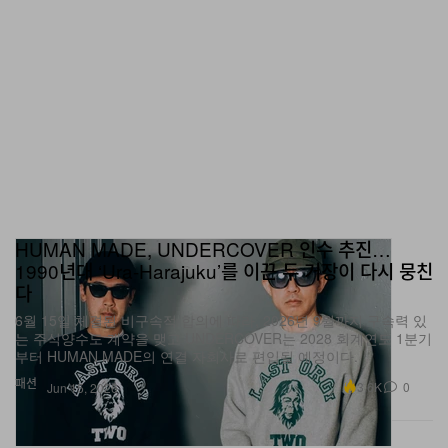
HUMAN MADE, UNDERCOVER 인수 추진…
1990년대 ‘Ura-Harajuku’를 이끈 두 거장이 다시 뭉친
다
6월 15일 체결된 비구속적 합의에 따라, 2026년 9월까지 구속력 있
는 주식양수도 계약을 맺고 UNDERCOVER는 2028 회계연도 1분기
부터 HUMAN MADE의 연결 자회사로 편입될 예정이다.
패션
3.6K
0
Jun 15, 2026