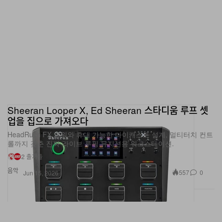
Sheeran Looper X, Ed Sheeran 스타디움 루프 셋
업을 집으로 가져오다
HeadRush FX 파워와 휴대 가능한 다이캐스트 설계, 멀티터치 컨트
롤까지 갖춘 진짜 라이브 루핑 뮤지션용 워크스테이션.
2 출처들
음악
557
0
Jun 15, 2026