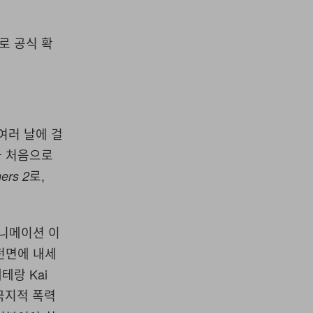
을로 공식 확
 여러 날에 걸
ix가 처음으로
로,
ers 2
애니메이션 이
 전면에 내세
테랑 Kai
국지적 폭력