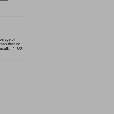
verage of
e manufacture
versati…
더 보기