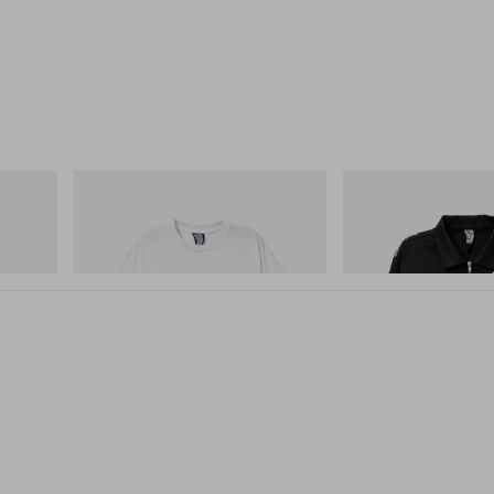
INITIAL
INITIAL
 Cham
Billionaire Boys Club X Initial D Cotton T-
Billionaire Boys Club X In
Shirt 2
Jacket
쇼핑하기
쇼핑하기