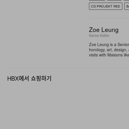
CD PROJEKT RED
B
Zoe Leung
Senior Editor
Zoe Leung is a Senior
horology, art, design
visits with Maisons li
HBX에서 쇼핑하기