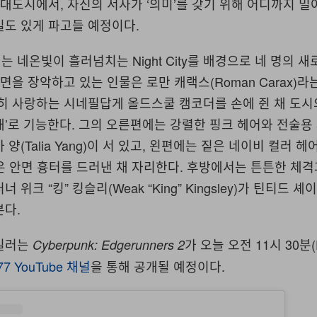
 대도시에서, 자신의 서사가 ‘의미’를 갖기 위해 어디까지 
밀도 있게 파고들 예정이다.
 네온빛이 흘러넘치는 Night City를 배경으로 네 명의 
전면을 장악하고 있는 인물은 로만 캐랙스(Roman Carax)라
히 사랑하는 시네필답게 올드스쿨 캠코더를 손에 쥔 채 도시의
’로 기능한다. 그의 오른편에는 강렬한 핑크 헤어와 전술용
양(Talia Yang)이 서 있고, 왼편에는 짙은 네이비 컬러 
은 안면 흉터를 드러낸 채 자리한다. 후방에서는 튼튼한 체격
위크 “킹” 킹슬리(Weak “King” Kingsley)가 틴티드 셰
본다.
레일러는
가 오늘 오전 11시 30분(
Cyberpunk: Edgerunners 2
077 YouTube 채널
을 통해 공개될 예정이다.