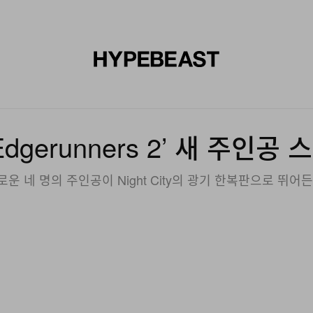
신발
미술
디자인
음악
라이프스타일
브랜드
온라
: Edgerunners 2’ 새 주인
로운 네 명의 주인공이 Night City의 광기 한복판으로 뛰어든