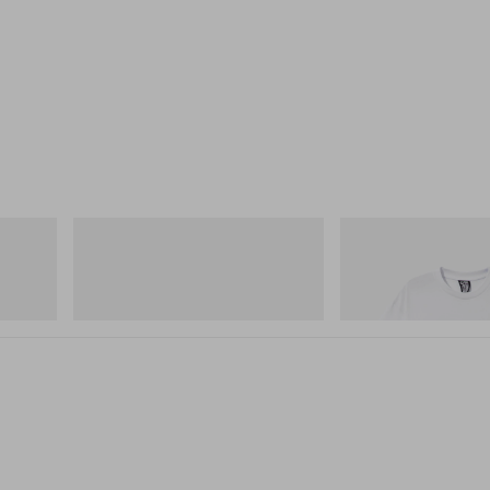
Merrell 1TRL
INITIAL
Merrell 1TRL X Perks And Mini Hydro
Billionaire Boys Club X In
Next Gen Moc
Shirt 2
쇼핑하기
쇼핑하기