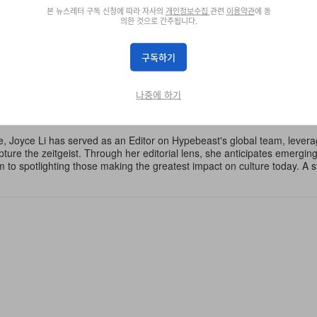
본 뉴스레터 구독 신청에 따라 자사의
개인정보수집
관련
이용약관
에 동
의한 것으로 간주됩니다.
MOTHER YOUR MOTHER
AMAZON MGM STUDIOS
MAHERSHALA ALI
BA
구독하기
나중에 하기
e, Joyce Li has served as an Editor on Hypebeast's global team, lever
apture the zeitgeist. Through her editorial lens, she anticipates emergin
m to spotlighting those making the greatest impact on culture today. A 