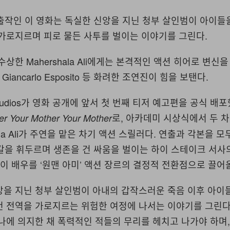
iq 연출작인 이 영화는 독실한 신앙을 지닌 청부 살인범이 아이들
 가로지르며 피로 물든 사투를 벌이는 이야기를 그린다.
상한 Mahershala Ali에게는 본격적인 액션 히어로 변신
와 Giancarlo Esposito 등 화려한 조연진이 힘을 보탠다.
Studios가 영화 공개에 앞서 첫 번째 티저 예고편을 공식 배포
로, 아카데미 시상식에서 두 
er Your Mother Your Mother
ala Ali가 주연을 맡은 차기 액션 스릴러다. 연출과 각본을 모
q는 칼을 휘두르며 생존을 건 싸움을 벌이는 하이 스테이크 서사의
 이 배우를 ‘원맨 아미’ 액션 장르의 결정적 전환점으로 끌어
앙을 지닌 청부 살인범이 아내의 갑작스러운 죽음 이후 아이
 전역을 가로지르는 위험한 여정에 나서는 이야기를 그린다. 
나에 의지한 채 폭력적인 적들의 무리를 헤치고 나가야 하며,