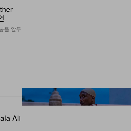
ther
연
개봉을 앞두
la Ali