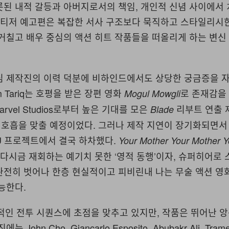
롯된 내적 갈등과 아버지로서의 책임, 개인적 신념 사이에서
. 티저 예고편은 복잡한 서사 구조보다 묵직하고 스타일리시
거칠고 배우 중심의 액션 히트 작품들을 떠올리게 하는 변신
심 제작진의 이력 덕분에 비하인드에서도 상당한 궁금증을 자
m Tariq는 호평을 받은 장편 영화
로 존재감을
Mogul Mowgli
arvel Studios로부터 높은 기대를 모은
리부트 연출 
Blade
Ali와 호흡을 맞출 예정이었다. 그러나 제작 지연이 장기화되면서 T
CU 프로젝트에서 결국 하차했다.
Your Mother Your Mother Y
 다시금 재회하는 예기치 못한 ‘영적 동행’이자, 슈퍼히어로
완전히 벗어나 한층 현실적이고 피비린내 나는 무술 액션 영
능한다.
명적인 전투 시퀀스에 초점을 맞추고 있지만, 작품은 뛰어난 
ohn Cho, Giancarlo Esposito, Abubakr Ali, Tramell