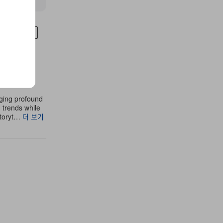
SSAM TARIQ
aging profound
g trends while
storyt…
더 보기