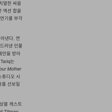
 치열한 싸움
한 액션 합을
 연기를 부각
아낸다. 연
 드러낸 인물
제안을 받아
ariq는
our Mother
 스튜디오 시
화를 선보일
앙상블 캐스트
 Tillman,