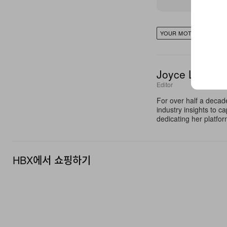
YOUR MOTHER YOUR 
Joyce Li
Editor
For over half a decad
industry insights to c
dedicating her platfor
HBX에서 쇼핑하기