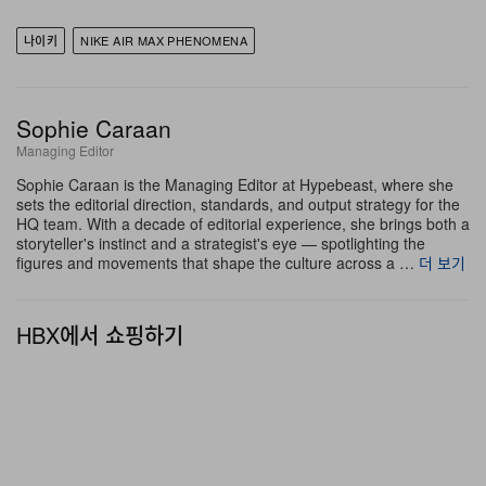
“Cacao Wow/Metallic Silver” 컬러웨이는 따뜻한 브라운
톤의 어퍼에 메탈릭 실버 디테일을 더해, 지나치게 포멀한
나이키
NIKE AIR MAX PHENOMENA
영역으로 넘어가지 않으면서도 로퍼 콘셉트의 드레스업 무
드를 강화한다. 컬러웨이 네이밍 자체가 Cacao Wow라는
Sophie Caraan
셰이드가 나이키의 현재 팔레트 방향성 안에서 의도적으로
Managing Editor
선택된 옵션임을 드러내며, 최근 여러 출시작에서 두드러
Sophie Caraan is the Managing Editor at Hypebeast, where she
지는 어스톤과 웜 뉴트럴 중심의 흐름과 정확히 맞물린다.
sets the editorial direction, standards, and output strategy for the
HQ team. With a decade of editorial experience, she brings both a
storyteller's instinct and a strategist's eye — spotlighting the
figures and movements that shape the culture across a …
더 보기
HBX에서 쇼핑하기