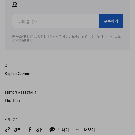
하려는 어퍼 콘셉트와도 잘 맞아떨어진다. 이 조합을 통해
요
Phenomena는 단순한 미학적 실험이 아닌 기능적 하이브
리드로 자리매김한다. 솔은 한눈에 알아볼 수 있는 나이키
구독하기
Air Max의 DNA를 품고, 어퍼는 로퍼에서 파생된 형태를
통해 그 기대를 의도적으로 비껴간다.
본 뉴스레터 구독 신청에 따라 자사의
개인정보수집
관련
이용약관
에 동의한 것으
로 간주됩니다.
브랜드의 콘셉트 주도형 최신 실루엣들을 다수 책임져 온
나이키 인하우스 디자인 크루 SWDC는 Phenomena에도
글
분명한 크리에이티브 방향성을 부여한다. 이 슈즈를 ‘로퍼
Sophie Caraan
복각’이 아닌 ‘나이키식 로퍼 해석’으로 규정함으로써, 슬립
온 특유의 이지 온·오프 구조와 로 컷 드레스 슈즈의 프로파
EDITOR ASSISTANT
일을 참조하면서도 스니커 특유의 제작 관례와 구조를 유
Thu Tran
지할 수 있는 여지를 확보한 것이다. 그 결과물은 기능성 퍼
포먼스 소재와 툴링을 통해 일상적인 실루엣을 한 단계 끌
어올리려는 나이키의 더 큰 흐름 안에 자연스럽게 놓인다.
기사 공유
링크
공유
보내기
더보기