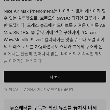
Nike Air Max Phenomena는 나이키식 로퍼 해석이라 할
수 있는 실루엣으로, 브랜드의 SWDC 디자인 크루가 개발
한 모델이다. 드레스 슈즈에서 모티브를 가져온 어퍼를 Air
Max SNDR의 솔 유닛 위에 얹은 구성이며, “Cacao
Wow/Metallic Silver” 컬러웨이는 맞춤 슈트나 포멀 웨어
의 드레스 코드를 차용하면서도 스니커 특유의 구조와 논
리에서는 완전히 벗어나지 않는, 나이키의 지속적인 행보
를 이어가는 버전이다.
Air Max SNDR와의 솔 유닛 공유는 Phenomena를 규정
더 보기
하는 가장 읽기 쉬운 테크니컬 디테일이다. 로 프로파일
Air 유닛과 깨끗한 툴링을 중심으로 한 비교적 최근 나이키
이 문서는 영어에서 자동으로 번역되었습니다.
실루엣인 SNDR는, 기존 Air Max 스택보다 지면에 더 가
깝게 놓이는 베이스를 제공하며, 이는 로퍼 실루엣을 완성
뉴스레터를 구독해 최신 뉴스를 놓치지 마세