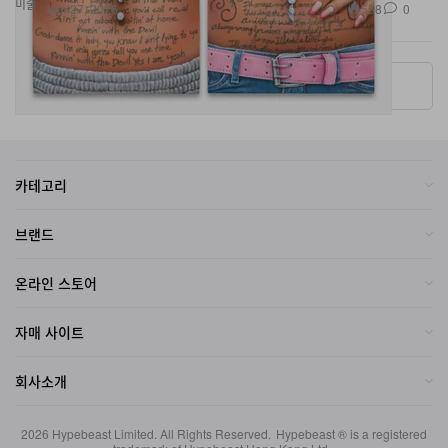
More ▾
카테고리
브랜드
온라인 스토어
자매 사이트
회사소개
2026
Hypebeast Limited
. All Rights Reserved.
Hypebeast ® is a registered
trademark of Hypebeast Hong Kong Ltd.
이용약관
|
개인정보
|
Cookie Policy
|
Investment Disclaimer