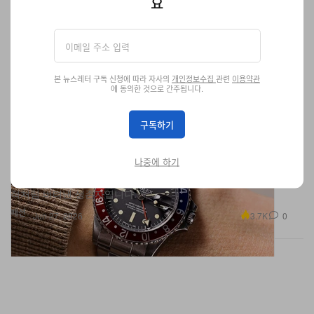
요
본 뉴스레터 구독 신청에 따라 자사의
개인정보수집
관련
이용약관
에 동의한 것으로 간주됩니다.
전투기 추락도 이겨낸 빈티지 롤렉스 ‘펩시’의 믿기 힘든
구독하기
실화
오리지널 보증서와 박스, 조종사 윙 커스텀 각인까지 그대로 남아 있
는 이 놀라운 빈티지 시계는, 1978년 F-105 전투기 추락 사고를 기
나중에 하기
적처럼 버텨낸 생존자입니다.
패션
3.7K
0
Jun 27, 2026