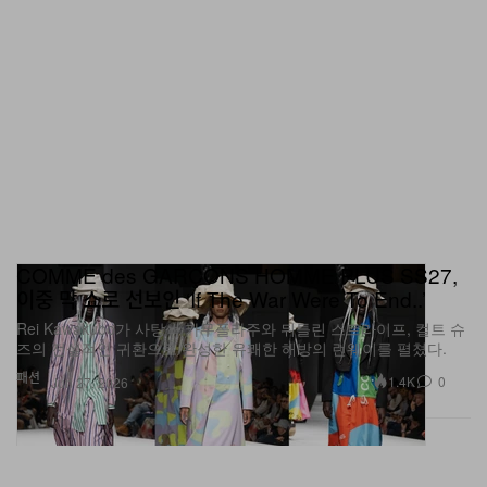
COMME des GARÇONS HOMME PLUS SS27,
이중 막 쇼로 선보인 ‘If The War Were To End..’
Rei Kawakubo가 사탕색 카무플라주와 뒤틀린 스트라이프, 컬트 슈
즈의 전설적인 귀환으로 완성한 유쾌한 해방의 런웨이를 펼쳤다.
패션
1.4K
0
Jun 27, 2026