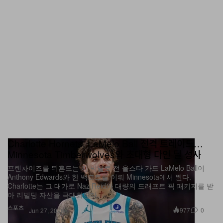
Charlotte Hornets, LaMelo Ball 전격 트레이드…
Minnesota Timberwolves와 초대형 다인 딜 성사
프랜차이즈를 뒤흔드는 이 빅딜로 전 올스타 가드 LaMelo Ball이
Anthony Edwards와 한 백코트를 이뤄 Minnesota에서 뛴다.
Charlotte는 그 대가로 Naz Reid와 대량의 드래프트 픽 패키지를 받
아 리빌딩 자산을 극대화한다.
스포츠
977
0
Jun 27, 2026