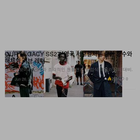
OUR LEGACY SS27, 영국 서브컬처를 향한 향수와
해체의 러브 레터
나른한 보이시 니트와 조각적인 젠틀맨즈 클럽식 테일러링의 대비.
패션
2.3K
0
Jun 26, 2026