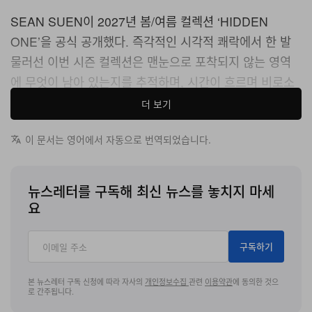
SEAN SUEN이 2027년 봄/여름 컬렉션 ‘HIDDEN
ONE’을 공식 공개했다. 즉각적인 시각적 쾌락에서 한 발
물러선 이번 시즌 컬렉션은 맨눈으로 포착되지 않는 영역
에 무엇이 남아 있는지를 추적하며, 시간이 흐르며 비로소
해독되도록 설계된 복합적인 형태와 레퍼런스를 정교하게
더 보기
엮어 깊이 있는 개념적 무드를 구축한다.
이 문서는 영어에서 자동으로 번역되었습니다.
이번 컬렉션은 선과 질감, 구조가 첫눈에 모두 드러나지 않
는 독자적인 스타일링 접근법을 중심에 둔다. 대신 일부 디
뉴스레터를 구독해 최신 뉴스를 놓치지 마세
자인적 연결들은 시간이 지나며 서서히 모습을 드러나도록
요
설계되어, 인식의 최전선에 위태롭게 걸쳐 있는 디테일까
지 눈을 들이밀게 만든다. 보다 명상적인 시선에 초점을 옮
구독하기
김으로써, 런웨이는 즉각적인 미감이란 보다 심층적인 디
자인 언어를 이루는 다층 구조 가운데 하나의 레이어에 불
본 뉴스레터 구독 신청에 따라 자사의
개인정보수집
관련
이용약관
에 동의한 것으
로 간주됩니다.
과하다는 점을 일깨운다.