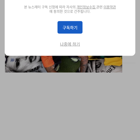
풋볼의 가장 고요한 순간에서 의미를 찾는 Mattia
본 뉴스레터 구독 신청에 따라 자사의
개인정보수집
관련
이용약관
에 동의한 것으로 간주됩니다.
Guarnera
Hypebeast Cup New York을 앞두고, 런던 기반 아티스트 Mattia
구독하기
Guarnera가 풋볼과 정체성, 그리고 쉽게 지나치는 순간들 속의 아
름다움에 대해 이야기한다.
미술
나중에 하기
582
0
Jun 27, 2026