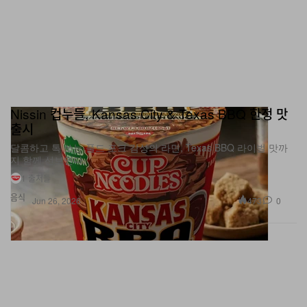
Nissin 컵누들, Kansas City & Texas BBQ 한정 맛
출시
달콤하고 톡 쏘는 풀드 포크 감성의 라면, Texas BBQ 라이벌 맛까
지 함께 선보인다.
1 출처들
음식
473
0
Jun 26, 2026