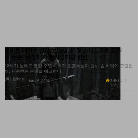
로버트 에거스 신작 ‘Werwulf’ 첫 스틸…에런 테일
러‑존슨, 완전히 다른 사람처럼 변신
13세기 농부로 분한 주연 배우가 진흙투성이 원시 숲 바닥에 고립된
채, 저주받은 운명을 예고한다.
엔터테인먼트
2.4K
1
Jun 26, 2026