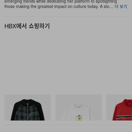
emerging trends while dedicating her platform to spotlighting
those making the greatest impact on culture today. A sto…
더 보기
HBX에서 쇼핑하기
Butter Goods
Butter Goods
Butter Goods
Mustang Zip-Thru Knit
Paint Tee
Dragon Tricot J
Sweater
쇼핑하기
쇼핑하기
쇼핑하기