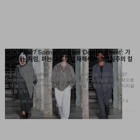
YOKE 2027 Spring/Summer ‘Dépaysement’: 가
죽은 데님처럼, 퍼는 여름처럼 재해석한 초현실주의 컬
렉션
Meret Oppenheim에서 영감을 받은 도쿄 레이블 YOKE의 SS27
‘Dépaysement’ 컬렉션은 원래 FW와 연관된 소재들을 SS 맥락으로
옮겨 놓고, HEREU·Pøsitum과의 첫 협업을 포함한 새로운 머티리얼
실험을 선보인다.
패션
717
0
Jun 26, 2026