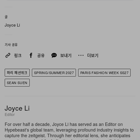
철학적 차원에서 ‘HIDDEN ONE’은 완전한 은폐나 비밀
글
그 자체를 향한 실험이 아니다. 오히려 디자이너는 하나의
Joyce Li
창작적 비전을 단번에 전부 받아들이는 것이 불가능하다는
인간의 본질적 한계를 탐구한다. 눈앞에 드러난 것들은 훨
기사 공유
씬 더 거대하고 치밀하게 맞물린 전체 속에서 하나의 단편
링크
공유
보내기
더보기
에 지나지 않도록 의상들이 정교하게 구조화되어 있으며,
패션 애호가들을 부재와 현실 사이에 놓인 긴장감을 따라
파리 패션위크
SPRING/SUMMER 2027
PARIS FASHION WEEK SS27
가 보도록 초대한다.
SEAN SUEN
Joyce Li
Editor
For over half a decade, Joyce Li has served as an Editor on
Hypebeast's global team, leveraging profound industry insights to
capture the zeitgeist. Through her editorial lens, she anticipates