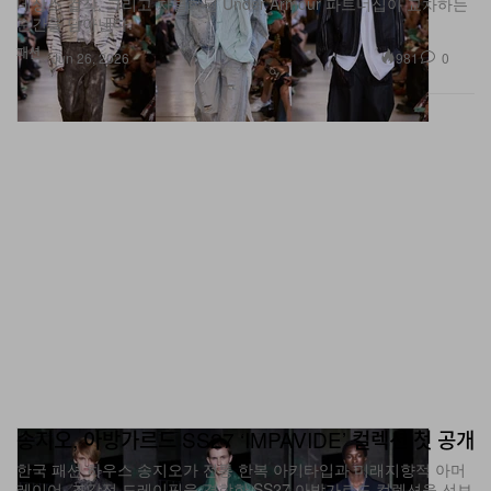
네상스 걸작, 그리고 차별화된 Under Armour 파트너십이 교차하는
순간을 담아낸다.
패션
981
0
Jun 26, 2026
송지오, 아방가르드 SS27 ‘IMPAVIDE’ 컬렉션 첫 공개
한국 패션 하우스 송지오가 전통 한복 아키타입과 미래지향적 아머
레이어, 조각적 드레이핑을 결합한 SS27 아방가르드 컬렉션을 선보