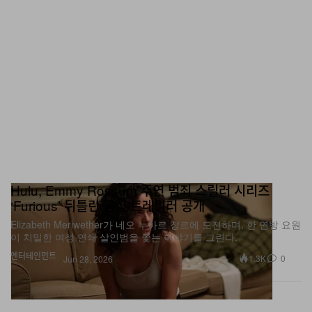
Hulu, Emmy Rossum 주연 범죄 스릴러 시리즈
‘Furious’ 뒤틀린 공식 트레일러 공개
Elizabeth Meriwether가 네오 누아르 장르에 도전하며, 한 연방 요원
이 치밀한 여성 연쇄 살인범을 쫓는 이야기를 그린다.
엔터테인먼트
1.3K
0
Jun 28, 2026