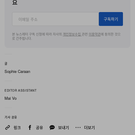
요
이언에 고무를 부어 실험해 탄생시킨 것으로 널리 알려진
접지 지오메트리를 그대로 전달한다.
구독하기
“Cacao Wow/Gum Light Brown/Sail” 컬러웨이는 구조
본 뉴스레터 구독 신청에 따라 자사의
개인정보수집
관련
이용약관
에 동의한 것으
로 간주됩니다.
적 디자인을 돋보이게 하기 위해 작동할 뿐, 그 자체를 방해
하지 않는다. 따뜻한 브라운과 오프 화이트 계열의 Sail 톤
이 슈즈를 보다 자연스럽고 미가공에 가까운 팔레트로 끌
글
어당기며, 오리지널이 지녔던 실용적 미학에 가까운 인상
Sophie Caraan
을 유지해 Moon Shoe OG를 단순한 현대 라이프스타일
제품으로 재규정할 수 있는 과감한 컬러블로킹은 의도적으
EDITOR ASSISTANT
로 배제했다. Gum Light Brown 아웃솔 역시 코팅되지 않
Mai Vo
은 러버 특유의 색감을 연상시키며 이러한 맥락을 한층 강
화하고, 와플 솔이 지닌 소재 본연의 솔직함을 온전히 보존
한다.
기사 공유
링크
공유
보내기
더보기
다수의 Nike 아카이브 레트로 모델들이 최신 툴링이나 현