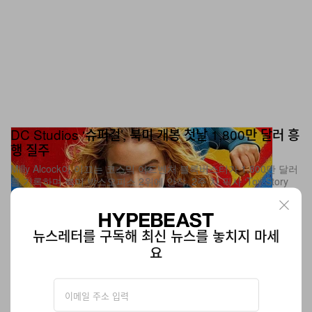
DC Studios ‘슈퍼걸’, 북미 개봉 첫날 1,800만 달러 흥
행 질주
Milly Alcock이 이끄는 코스믹 어드벤처 블록버스터가 1,800만 달러
를 기록하며 북미 박스오피스 2위에 안착, 2주 차 픽사 ‘Toy Story
5’와 치열한 맞대결을 벌인다.
엔터테인먼트
896
0
Jun 28, 2026
뉴스레터를 구독해 최신 뉴스를 놓치지 마세
요