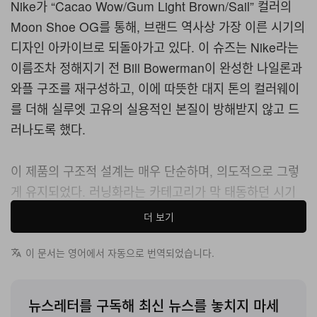
Nike가 “Cacao Wow/Gum Light Brown/Sail” 컬러의
Moon Shoe OG를 통해, 브랜드 역사상 가장 이른 시기의
디자인 아카이브로 되돌아가고 있다. 이 슈즈는 Nike라는
이름조차 정해지기 전 Bill Bowerman이 완성한 나일론과
와플 구조를 재구성하고, 이에 따뜻한 대지 톤의 컬러웨이
를 더해 실루엣 고유의 실용적인 본질이 방해받지 않고 드
러나도록 했다.
이 제품의 구조적 설계는 매우 단순하며, 의도적으로 그렇
게 유지되었다. 러닝화라는 카테고리가 막 태동하던 시기
에 오리지널의 미학을 규정했던 질감과 경량성을 고스란히
더 보기
간직한 나일론 어퍼가 슈즈의 베이스를 이룬다. 그 위로는
레더 Swoosh가 더해져, 현대적 마감 취향에 타협했다기
이 문서는 영어에서 자동으로 번역되었습니다.
보다 1970년대 초반 생산 방식에 대한 직접적인 오마주로
읽히는 소재 조합을 완성한다. 바닥에는 러버 와플 아웃솔
뉴스레터를 구독해 최신 뉴스를 놓치지 마세
이 프로파일을 마무리하며, Bowerman이 아내의 와플 아