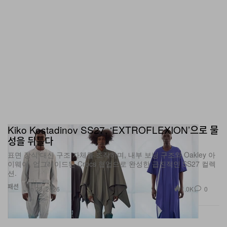
Kiko Kostadinov SS27, ‘EXTROFLEXION’으로 물
성을 뒤틀다
표면 장식 대신 구조 자체를 조작하며, 내부 보닝 구조와 Oakley 아
이웨어, 업그레이드된 Crocs 협업으로 완성한 급진적인 SS27 컬렉
션.
패션
1.0K
0
Jun 28, 2026