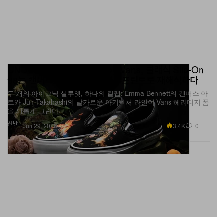
UNDERCOVER x OTW by Vans, 클래식 Slip-On
98는 캔버스로, Sk8-Hi는 블루프린트로 재해석하다
두 개의 아이코닉 실루엣, 하나의 컬랩: Emma Bennett의 캔버스 아
트와 Jun Takahashi의 날카로운 아키텍처 라인이 Vans 헤리티지 폼
을 새롭게 그린다.
신발
3.4K
0
Jun 29, 2026