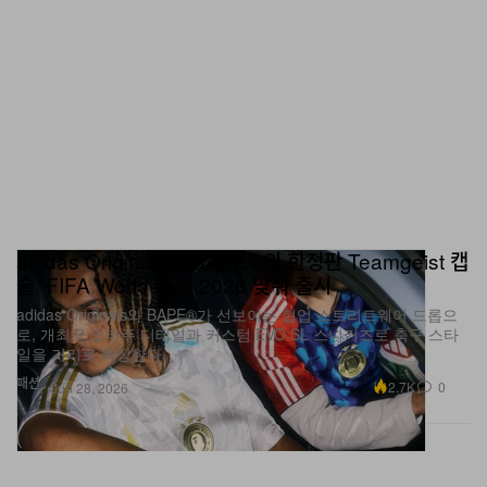
adidas Originals와 BAPE®의 한정판 Teamgeist 캡
슐, FIFA World Cup 2026 맞춰 출시
adidas Originals와 BAPE®가 선보이는 협업 스트리트웨어 드롭으
로, 개최국 오마주 디테일과 커스텀 EVO SL 스니커즈로 축구 스타
일을 거리로 확장한다.
패션
2.7K
0
Jun 28, 2026