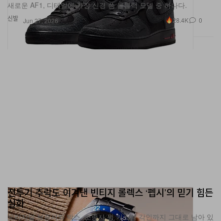
새로운 AF1, 디테일에 가장 신경 쓴 올블랙 모델 중 하나다.
신발
28.4K
0
Jun 27, 2026
전투기 추락도 이겨낸 빈티지 롤렉스 ‘펩시’의 믿기 힘든
실화
오리지널 보증서와 박스, 조종사 윙 커스텀 각인까지 그대로 남아 있