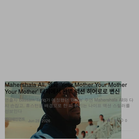
Mahershala Ali, 영화 ‘Your Mother Your Mother
Your Mother’ 티저에서 완벽 액션 히어로로 변신
연출자 Bassam Tariq가 예정됐던 ‘Blade’ 주연 Mahershala Ali와 다
시 손잡고, 휴스턴을 배경으로 한 피 튀기는 나이프 액션 스릴러를
선보인다
엔터테인먼트
1.9K
0
Jun 28, 2026