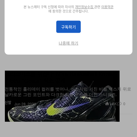
본 뉴스레터 구독 신청에 따라 자사의
개인정보수집
관련
이용약관
에 동의한 것으로 간주됩니다.
구독하기
나중에 하기
크리스마스를 뒤집다: Nike Basketball Kobe 6
Protro "Coals" 최초 공개
전통적인 홀리데이 컬러를 벗어나, 석탄처럼 거친 비늘 텍스처 위로
날카로운 그린 포인트와 다크한 악동 무드를 더한 스니커즈.
신발
1.8K
0
Jun 28, 2026