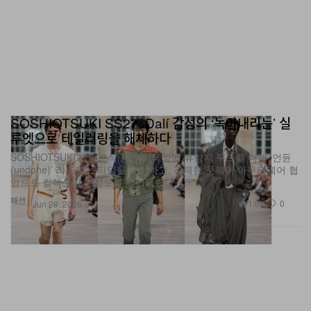
SOSHIOTSUKI SS27, Dalí 감성의 ‘녹아내리는’ 실
루엣으로 테일러링을 해체하다
SOSHIOTSUKI가 일본식 장인 디테일에 휴양지 무드를 더해 ‘언듄
(undone)’ 리조트 스타일을 구현하고, 강력한 풋웨어·아우터웨어 협
업으로 컬렉션의 완성도를 끌어올렸다.
패션
1.6K
0
Jun 28, 2026