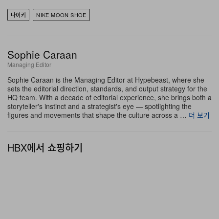
대적인 핏으로 재구성되는 것과 달리, Moon Shoe OG는
나이키
NIKE MOON SHOE
재해석이 아닌 ‘복원’에 더 가까운 방향성을 분명히 취한다.
나일론과 레더를 조합한 어퍼, 손대지 않은 와플 솔의 지오
Sophie Caraan
메트리, 절제된 컬러웨이까지, 모든 요소가 이 슈즈의 가치
Managing Editor
는 오리지널과의 거리감이 아니라 그에 얼마나 밀착해 있
Sophie Caraan is the Managing Editor at Hypebeast, where she
는가에서 비롯된다는 점을 설득력 있게 보여준다.
sets the editorial direction, standards, and output strategy for the
HQ team. With a decade of editorial experience, she brings both a
storyteller's instinct and a strategist's eye — spotlighting the
figures and movements that shape the culture across a …
더 보기
HBX에서 쇼핑하기