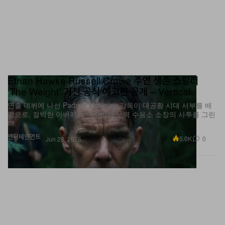
Ethan Hawke·Russell Crowe 주연 생존 스릴러
‘The Weight’ 거친 공식 예고편 공개 – Vertical
연출 데뷔에 나선 Padraic McKinley 감독이 대공황 시대 서부를 배
경으로, 절박한 아버지와 무자비한 노역 수용소 소장의 사투를 그린
다.
엔터테인먼트
5.0K
0
Jun 28, 2026