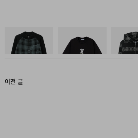
Butter Goods
Butter Goods
Butter Goods
Mustang Zip-Thru Knit
Vexed Tee
Faded Waffle Z
Sweater
쇼핑하기
쇼핑하기
쇼핑하기
이전 글