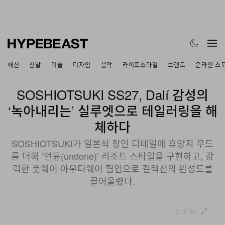
패션
신발
미술
디자인
음악
라이프스타일
브랜드
온라인 스
SOSHIOTSUKI SS27, Dalí 감성의
‘녹아내리는’ 실루엣으로 테일러링을 해
체하다
SOSHIOTSUKI가 일본식 장인 디테일에 휴양지 무드
를 더해 ‘언듄(undone)’ 리조트 스타일을 구현하고, 강
력한 풋웨어·아우터웨어 협업으로 컬렉션의 완성도를
끌어올렸다.
1 of 36