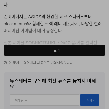
다.
런웨이에서는 ASICS와 협업한 테크 스니커즈부터
blackmeans와 함께한 크랙 레더 재킷까지, 다양한 컬래
버레이션 아이템이 대거 등장한다.
일본 레이블 SOSHIOTSUKI가 2027 봄/여름 컬렉션
‘The Persistence of Memory’를 공식 공개했다. 계승된
더 보기
기억과 한 번도 가보지 못한 장소를 향한 노스탤지어가 얽
이 문서는 영어에서 자동으로 번역되었습니다.
혀 형성하는 복합적인 구조를 탐구하며, 전통적으로 엄격
한 아버지가 휴양지에서만큼은 복식적 금기를 느슨하게 풀
어내는 모습을 시각적 모티프로 삼아 서사를 전개한다.
뉴스레터를 구독해 최신 뉴스를 놓치지 마세
요
디자이너 Soshi Otsuki는 단순한 캐주얼 스타일링에 기대
지 않고, 각 의상의 패턴 커팅 단계에서부터 의도된 ‘헐거
구독하기
움’과 불완전함의 순간을 정교하게 설계한다. 실루엣은 뒤