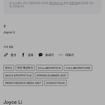
집힌 비대칭 칼라, 자연스럽게 알파벳 ‘S’ 형태로 휘어지는
본 뉴스레터 구독 신청에 따라 자사의
개인정보수집
관련
이용약관
에 동의한 것으
로 간주됩니다.
라펠, 이너 레이어가 드러나도록 부분적으로 열린 상태로
착용되게 설계된 쇼츠 등으로 완성된다. 이러한 미학은
Salvador Dalí에서 영감을 받은 디자인 역설에 기반하며,
글
단단한 내부 캔버스와 정밀한 패턴 커팅, 숨겨진 메탈 인서
Joyce Li
트로 구조를 유지하면서도 중력에 눌려 완전히 유동적으로
무너져 내린 듯 보이는 테일러링을 구현한다.
기사 공유
링크
공유
보내기
더보기
전 공정을 일본에서 소화한 이번 컬렉션은 새롭게 개발한
오리지널 패브릭과 더불어, 20여 년 전 직물을 충실히 재현
아식스
파리 패션위크
COLLABORATION
COLLABORATIONS
한 텍스타일을 병행해 사용한다. 울과 리넨은 대비를 이루
ASICS SPORTSTYLE
SPRING/SUMMER 2027
는 경·위사로 선염해 시각적 깊이를 더하고, 코튼 아이템은
세월의 물리적 흐름을 모사하기 위해 특수 가먼트 다잉과
PARIS FASHION WEEK SS27
SOSHIOTSUKI
워싱 공정을 거친다. 이렇게 퇴색된 노스탤지어에 초점을
맞춘 결과, 컬러 팔레트는 높은 채도의 색감 대신 메마른 베
Joyce Li
이지, 점토를 닮은 적갈색, 햇빛에 발한 색스 블루로 구성되