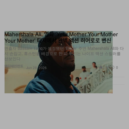
Mahershala Ali, 영화 ‘Your Mother Your Mother
Your Mother’ 티저에서 완벽 액션 히어로로 변신
연출자 Bassam Tariq가 예정됐던 ‘Blade’ 주연 Mahershala Ali와 다
시 손잡고, 휴스턴을 배경으로 한 피 튀기는 나이프 액션 스릴러를
선보인다
엔터테인먼트
1.9K
0
Jun 28, 2026