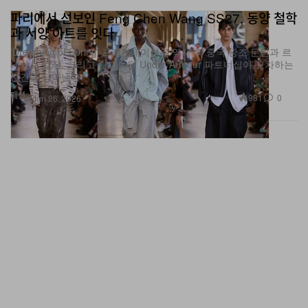
파리에서 선보인 Feng Chen Wang SS27, 동양 철학
과 서양 아트를 잇다
‘Dreaming of Spring’ 프레젠테이션은 역사 속 중국 왕조 문인과 르
네상스 걸작, 그리고 차별화된 Under Armour 파트너십이 교차하는
순간을 담아낸다.
패션
981
0
Jun 26, 2026