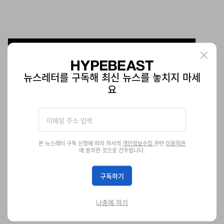
크리스마스를 뒤집다: Nike Basketball Kobe 6
Protro "Coals" 최초 공개
전통적인 홀리데이 컬러를 벗어나, 석탄처럼 거친 비늘 텍스처 위로
뉴스레터를 구독해 최신 뉴스를 놓치지 마세
날카로운 그린 포인트와 다크한 악동 무드를 더한 스니커즈.
요
신발
1.8K
0
Jun 28, 2026
본 뉴스레터 구독 신청에 따라 자사의
개인정보수집
관련
이용약관
에 동의한 것으로 간주됩니다.
구독하기
나중에 하기