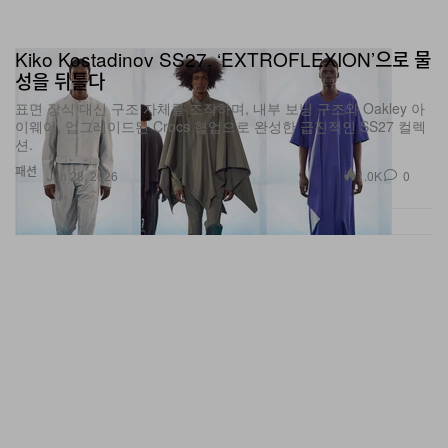
Kiko Kostadinov SS27, ‘EXTROFLEXION’으로 물
성을 뒤틀다
표면 장식 대신 구조 자체를 조작하며, 내부 보닝 구조와 Oakley 아
이웨어, 업그레이드된 Crocs 협업으로 완성한 급진적인 SS27 컬렉
션.
패션
1.0K
0
Jun 28, 2026