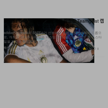
adidas Originals와 BAPE®의 한정판 Teamgeist 캡
슐, FIFA World Cup 2026 맞춰 출시
adidas Originals와 BAPE®가 선보이는 협업 스트리트웨어 드롭으
로, 개최국 오마주 디테일과 커스텀 EVO SL 스니커즈로 축구 스타
일을 거리로 확장한다.
패션
2.7K
0
Jun 28, 2026