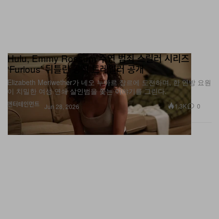
Hulu, Emmy Rossum 주연 범죄 스릴러 시리즈
‘Furious’ 뒤틀린 공식 트레일러 공개
Elizabeth Meriwether가 네오 누아르 장르에 도전하며, 한 연방 요원
이 치밀한 여성 연쇄 살인범을 쫓는 이야기를 그린다.
엔터테인먼트
1.3K
0
Jun 28, 2026