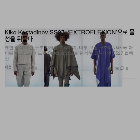
Kiko Kostadinov SS27, ‘EXTROFLEXION’으로 물
성을 뒤틀다
표면 장식 대신 구조 자체를 조작하며, 내부 보닝 구조와 Oakley 아
이웨어, 업그레이드된 Crocs 협업으로 완성한 급진적인 SS27 컬렉
션.
패션
1.0K
0
Jun 28, 2026