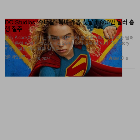
DC Studios ‘슈퍼걸’, 북미 개봉 첫날 1,800만 달러 흥
행 질주
Milly Alcock이 이끄는 코스믹 어드벤처 블록버스터가 1,800만 달러
를 기록하며 북미 박스오피스 2위에 안착, 2주 차 픽사 ‘Toy Story
5’와 치열한 맞대결을 벌인다.
엔터테인먼트
896
0
Jun 28, 2026