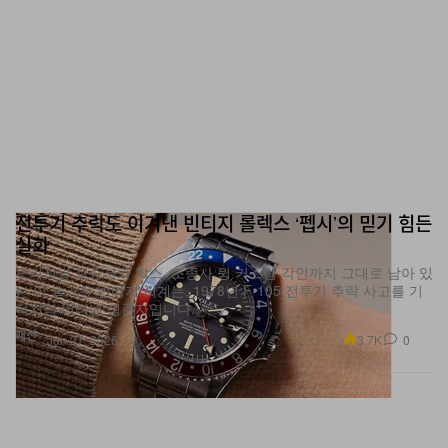
전투기 추락도 이겨낸 빈티지 롤렉스 ‘펩시’의 믿기 힘든
실화
오리지널 보증서와 박스, 조종사 윙 커스텀 각인까지 그대로 남아 있
는 이 놀라운 빈티지 시계는, 1978년 F-105 전투기 추락 사고를 기
적처럼 버텨낸 생존자입니다.
패션
3.7K
0
Jun 27, 2026