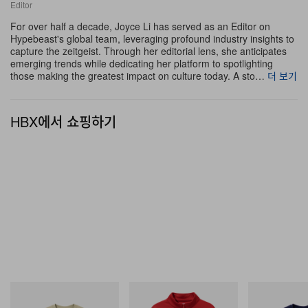
Editor
어, 시간이 흐르며 햇빛과 바람에 노출돼 서서히 수분을 잃
For over half a decade, Joyce Li has served as an Editor on
어가는 소재를 연상시키는 톤을 구현한다.
Hypebeast's global team, leveraging profound industry insights to
capture the zeitgeist. Through her editorial lens, she anticipates
emerging trends while dedicating her platform to spotlighting
이번 프레젠테이션에서는 다층적인 일본 로컬 브랜드 협업
those making the greatest impact on culture today. A sto…
더 보기
도 주목을 받았다. 이전 시즌에 이어 레이블은 ASICS
SportStyle과의 풋웨어 파트너십을 지속하며 새롭게 선보
HBX에서 쇼핑하기
인 모델이 바로
GEL-AXIS™ FF
스니커즈로, 하이-덴시티
메쉬와 펀칭 레더를 사용해 네 가지 컬러웨이로 전개된다.
여기에 SANYO YAMACHO와 함께 설계한 클래식 레더
드레스 구르카 샌들이 균형감을 더한다. 아우터웨어에서는
SANYOCOAT와 협업해 디자이너의 아버지가 즐겨 입던
1980년대 워드로브에서 영감을 받은 방수 더블브레스트
롱 코트를 선보였으며, 아카이브 빈티지 로고 디테일까지
더했다. 컬트 레더 레이블 blackmeans는 특유의 제작 공
정을 적용한 다층 구조의 스프레이·크랙 가공 카우하이드
Butter Goods
Butter Goods
Butter Goods
Terrain Tee
Dragon Tricot Jacket
Hammer Tee