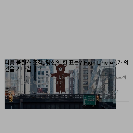
다음 플린스 조각, 당신의 한 표는? High Line Art가 의
견을 기다립니다
니나 샤넬 애브니, 케빈 비즐리 등 최정상 동시대 작가 62개 프로젝
트 중 당신의 선택을 남겨보세요.
미술
725
0
Jul 15, 2026