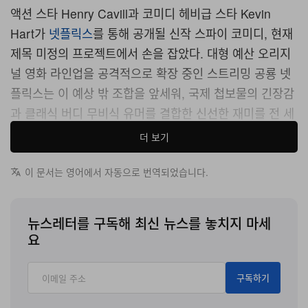
액션 스타 Henry Cavill과 코미디 헤비급 스타 Kevin
Hart가
넷플릭스
를 통해 공개될 신작 스파이 코미디, 현재
제목 미정의 프로젝트에서 손을 잡았다. 대형 예산 오리지
널 영화 라인업을 공격적으로 확장 중인 스트리밍 공룡 넷
플릭스는 이 예상 밖 조합을 앞세워, 국제 첩보물의 긴장감
과 클래식 버디 무비식 유머를 결합한 신선한 재미를 전 세
계 시청자에게 선보일 예정이다.
더 보기
대형 블록버스터 프랜차이즈를 포함해 액션·첩보 장르에서
이 문서는 영어에서 자동으로 번역되었습니다.
쌓아 온 Henry Cavill의 풍부한 필모그래피를 적극 반영
해, 이 프로젝트는 강도 높은 스턴트 연기와 스타일리시한
뉴스레터를 구독해 최신 뉴스를 놓치지 마세
스파이 스릴러 문법을 전면에 내세울 것으로 보인다. 여기
요
에 흥행 코미디를 연달아 이끌어 온 Kevin Hart의 존재감
이 더해지면서, 두 배우가 만들어낼 역동적인 비주얼과 톤
구독하기
의 대비가 영화의 핵심 축으로 작용할 전망이다.