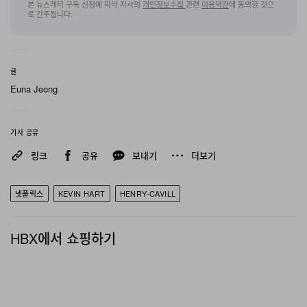
본 뉴스레터 구독 신청에 따라 자사의
개인정보수집
관련
이용약관
에 동의한 것으
로 간주됩니다.
구체적인 스토리라인은 여전히 베일에 가려져 있지만, 업
계 초기 리포트에 따르면 이 영화는 전통적인 ‘엇박자 콤비’
공식을 적극 활용할 것으로 전해진다. 세련되고 고도로 훈
글
련된 비밀 요원을 연기할 Henry Cavill과, 뜻하지 않게 글
Euna Jeong
로벌 정보전의 한가운데로 내던져지는 평범한 시민을 맡을
것으로 보이는 Kevin Hart의 대비가 주요 관전 포인트가
기사 공유
될 전망이다. 제작 일정이 아직 최종 조율 단계에 있는 가운
링크
공유
보내기
더보기
데, 이번 신작은 넷플릭스가 선보이는 스타 군단 캐스팅의
오리지널 팝콘 무비 라인업에 또 하나의 대형 타이틀을 더
넷플릭스
KEVIN HART
HENRY-CAVILL
하게 될 것으로 보인다.
HBX에서 쇼핑하기