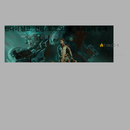
반다이 남코, '건담: 로그 오르빗' 트레일러 공개
새로운 기체 헬릭스 건담 등장.
게임
7.0K
1
Jun 7, 2026