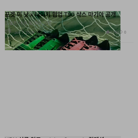
포겟 미 낫 x 나이키 협업 T90 샥스 마기아 공개
강렬한 네온 핑크와 그린.
신발
1.1K
0
Jun 7, 2026
HBX 신규 입고: adidas Originals 컬렉션