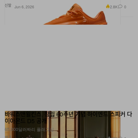
바워스앤윌킨스, 창립 60주년 기념 하이엔드 스피커 다
이아몬드 D5 공개
65,000달러짜리 플래그십.
테크
773
0
Jun 6, 2026