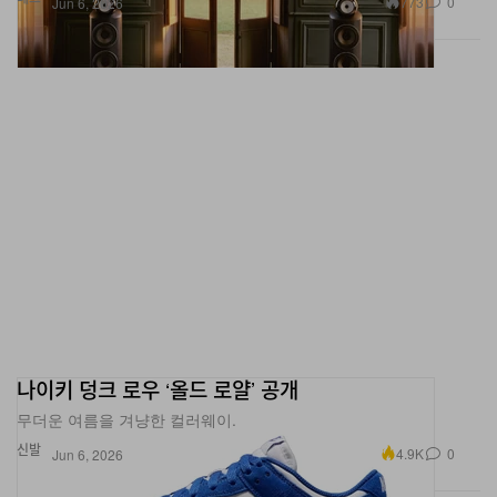
나이키 덩크 로우 ‘올드 로얄’ 공개
무더운 여름을 겨냥한 컬러웨이.
신발
4.9K
0
Jun 6, 2026