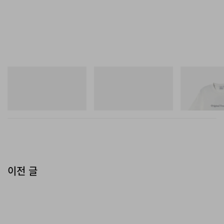
Merrell 1TRL
아디다스 오리지널스
그라미치
Merrell 1TRL X Perks And
Handball Spezial Loafer
Vase Tee
Mini Hydro Next Gen Moc
Shoes
쇼핑하기
쇼핑하기
쇼핑하기
이전 글