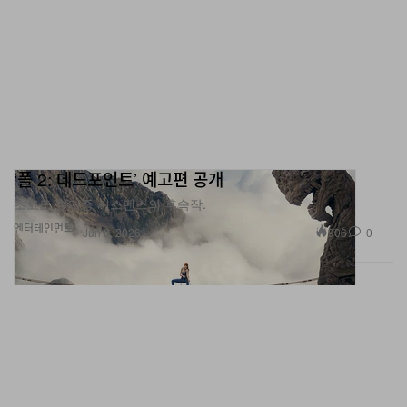
‘폴 2: 데드포인트’ 예고편 공개
초고도 현기증 서스펜스의 후속작.
엔터테인먼트
906
0
Jun 8, 2026