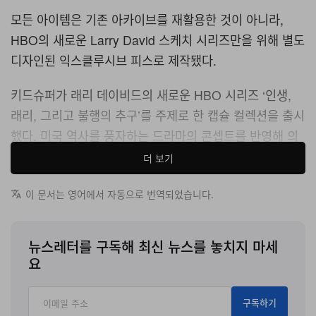
모든 아이템은 기존 아카이브를 재활용한 것이 아니라,
HBO의 새로운 Larry David 스케치 시리즈만을 위해 별도
디자인된 익스클루시브 피스로 제작됐다.
키드슈퍼가 래리 데이비드의 새로운 HBO 시리즈 ‘인생,
래리, 그리고 불행의 추구’를 주제로 한 캡슐 컬렉션을 출시
했다. 미국 역사를 풍자하는 드라마의 콘셉트를 반영해 의
류와 액세서리로 구성한 한정 라인업이다.
더 보기
컬렉션의 중심 아이템인 레터맨 재킷은 키드슈퍼 특유의
이 문서는 영어에서 자동으로 번역되었습니다.
핸드 드로잉 그래픽 스타일로 식민지 시대의 요소를 재해
석했다. 교과서나 역사 재현 극에서 볼 수 있는 역사적 인물
뉴스레터를 구독해 최신 뉴스를 놓치지 마세
들과 애국적인 도상들을 스트리트 웨어 그래픽으로 녹여냈
요
다. 함께 출시된 베이스볼 캡 등의 액세서리 역시 재킷의 시
각적 테마를 이어받아 디자인됐다.
구독하기