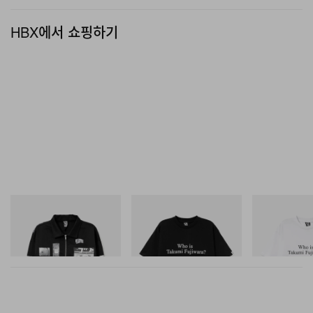
HBX에서 쇼핑하기
INITIAL
INITIAL
INITIAL
Billionaire Boys Club X Initial
Billionaire Boys Club X Initial
Billionaire Boys 
D Cotton Jacket
D Cotton T-Shirt 3
D Cotton T-Shirt
쇼핑하기
쇼핑하기
쇼핑하기