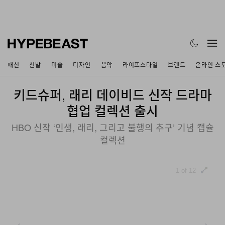
패션
신발
미술
디자인
음악
라이프스타일
브랜드
온라인 스
키드슈퍼, 래리 데이비드 신작 드라마
협업 컬렉션 출시
HBO 신작 ‘인생, 래리, 그리고 불행의 추구’ 기념 캡슐
컬렉션
1 of 12