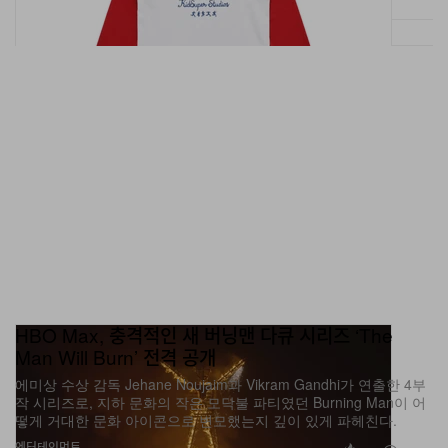
HBO Max, 충격적인 새 버닝맨 다큐 시리즈 ‘The
Man Will Burn’ 전격 공개
에미상 수상 감독 Jehane Noujaim과 Vikram Gandhi가 연출한 4부
작 시리즈로, 지하 문화의 작은 모닥불 파티였던 Burning Man이 어
떻게 거대한 문화 아이콘으로 변모했는지 깊이 있게 파헤친다.
엔터테인먼트
1.9K
0
Jul 13, 2026