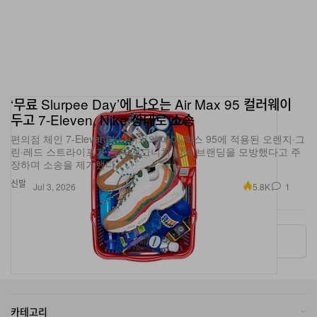
‘무료 Slurpee Day’에 나오는 Air Max 95 컬러웨이
두고 7-Eleven, Nike 상대로 소송
편의점 체인 7-Eleven이 나이키의 에어 맥스 95에 적용된 오렌지·그
린·레드 스트라이프가 자사 시그니처 삼색 브랜딩을 모방했다고 주
장하며 소송을 제기했다.
신발
5.8K
1
Jul 3, 2026
More ▾
카테고리