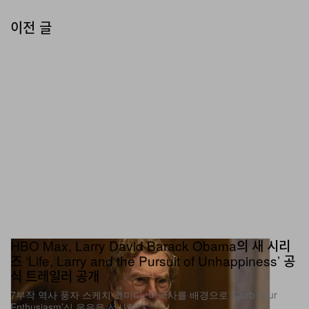
이전 글
HBO Max, Larry David·Barack Obama의 새 시리
즈 ‘Life, Larry and the Pursuit of Unhappiness’ 공
식 트레일러 공개
7부작 역사 풍자 스케치 코미디, 미국사를 배경으로 ‘Curb Your
Enthusiasm’식 웃음을 선사한다.
엔터테인먼트
2.5K
0
Jun 12, 2026