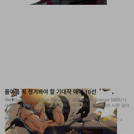
올여름 꼭 챙겨봐야 할 기대작 애니 10선
‘Bleach: Thousand-Year Blood War’ 최종장부터 Science SARU가
새롭게 선보이는 ‘THE GHOST IN THE SHELL’까지, 이번 시즌 절대
놓치면 안 될 작품들을 한눈에 정리했다.
엔터테인먼트
3.4K
0
Jul 4, 2026