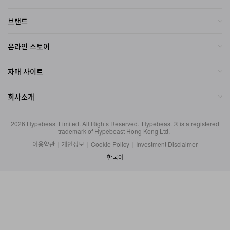
브랜드
온라인 스토어
자매 사이트
회사소개
2026
Hypebeast Limited
. All Rights Reserved.
Hypebeast ® is a registered
trademark of Hypebeast Hong Kong Ltd.
이용약관
|
개인정보
|
Cookie Policy
|
Investment Disclaimer
한국어