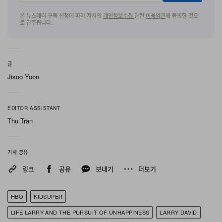
이번 컬렉션의 모든 제품은 기존 라인업의 재활용이 아닌
본 뉴스레터 구독 신청에 따라 자사의
개인정보수집
관련
이용약관
에 동의한 것으
로 간주됩니다.
이번 협업만을 위해 전량 새로 제작됐다. 키드슈퍼의 디자
이너 콜름 딜레인은 “패션과 코미디를 결합하는 작업을 항
상 즐겨왔다”라며, “래리 데이비드의 새 프로젝트에 참여할
글
기회를 제안받고 고민 없이 제안을 수락했다”라고 전했다.
Jisoo Yoon
키드슈퍼와 드라마의 협업 컬렉션은 현재 공식 온라인 스
토어를 통해 예약 주문할 수 있다.
EDITOR ASSISTANT
Thu Tran
기사 공유
링크
공유
보내기
더보기
HBO
KIDSUPER
LIFE LARRY AND THE PURSUIT OF UNHAPPINESS
LARRY DAVID