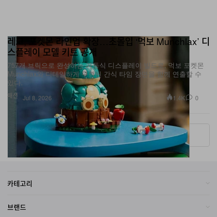
레고, 포켓몬 라인업 확장…초몰입 ‘먹보 Munchlax’ 디
스플레이 모델 키트 공개
757개 브릭으로 완성하는 가동식 디스플레이 빌드로, 먹보 포켓몬
Munchlax와 디테일하게 구현된 간식 타임 장면을 함께 연출할 수
있다.
패션
1.4K
0
Jul 8, 2026
More ▾
카테고리
브랜드
온라인 스토어