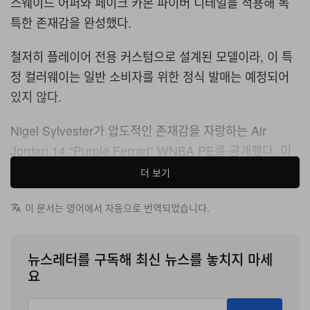
스웨이드 어퍼와 페이크 카본 파이버 디테일을 적용해 독
특한 존재감을 완성했다.
철저히 플레이어 전용 커스텀으로 설계된 모델이라, 이 특
정 컬러웨이는 일반 소비자를 위한 정식 발매는 예정되어
있지 않다.
Nigel Sylvester가 압도적인 존재감을 자랑하는 Air
Jordan 14 “Purple Ferrari” WNBA PE를 공개했다. 미
국 여자프로농구(WNBA)의 엘리트 선수들을 기념하기 위
더 보기
해 특별 설계된 이 희소한 플레이어 전용 모델은, Michael
이 문서는 영어에서 자동으로 번역되었습니다.
Jordan이 사랑한 이탈리아 럭셔리 스포츠카에서 영감을
받은 1998년의 전설적인 실루엣에 하이패션 무드와 코트
에 즉시 투입 가능한 컬러 팔레트를 입혔다.
뉴스레터를 구독해 최신 뉴스를 놓치지 마세
요
이 스니커즈는 클래식한 레더 패널을 과감히 걷어내고, 깊
이 있는 퍼플 톤으로 완전히 물들인 심리스 고급 스웨이드