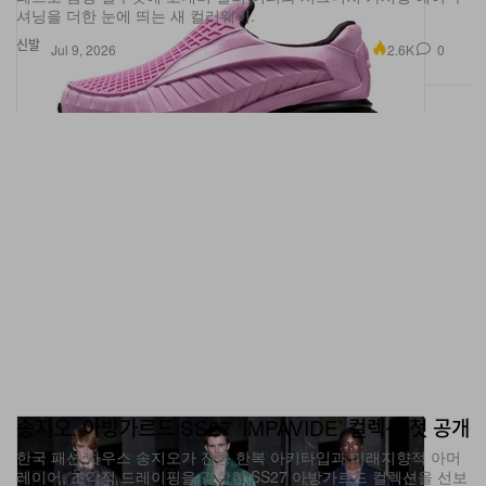
신발
2.6K
0
Jul 9, 2026
송지오, 아방가르드 SS27 ‘IMPAVIDE’ 컬렉션 첫 공개
한국 패션 하우스 송지오가 전통 한복 아키타입과 미래지향적 아머
레이어, 조각적 드레이핑을 결합한 SS27 아방가르드 컬렉션을 선보
인다.