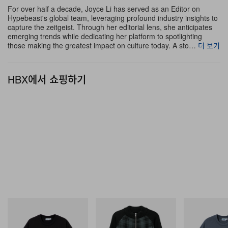
히 부각되도록 전체 실루엣을 깔끔하게 마무리한다.
For over half a decade, Joyce Li has served as an Editor on
Hypebeast's global team, leveraging profound industry insights to
capture the zeitgeist. Through her editorial lens, she anticipates
emerging trends while dedicating her platform to spotlighting
those making the greatest impact on culture today. A sto…
더 보기
HBX에서 쇼핑하기
Butter Goods
Butter Goods
Butter Goods
Vexed Tee
Mustang Zip-Thru Knit
Outward Bound
Sweater