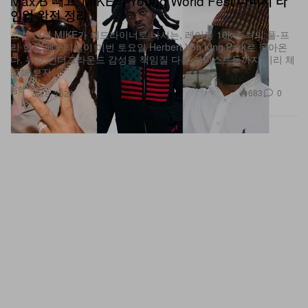
로컬 전설 MIKE가 헤드라이너로 나서는, 레이블 10k 주최의 풀‑프
리 힙합 페스티벌이 이번 토요일 Herbert Von King Park로 돌아온
다. 뉴욕 언더그라운드 감성을 책임질 다른 아티스트들까지 미리 체
크해 보자.
음악
683
0
Jul 9, 2026