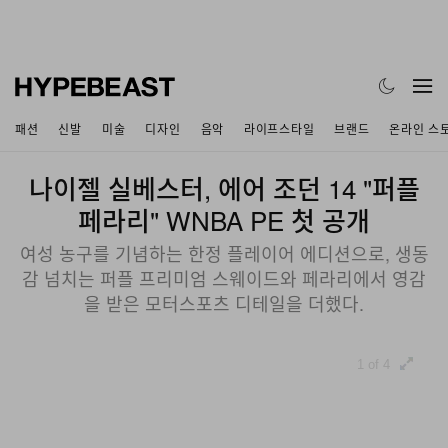
패션
신발
미술
디자인
음악
라이프스타일
브랜드
온라인 스
나이젤 실베스터, 에어 조던 14 "퍼플
페라리" WNBA PE 첫 공개
여성 농구를 기념하는 한정 플레이어 에디션으로, 생동
감 넘치는 퍼플 프리미엄 스웨이드와 페라리에서 영감
을 받은 모터스포츠 디테일을 더했다.
1 of 4