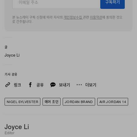
구독하기
어퍼를 적용해 단번에 시선을 장악한다. 실루엣 특유의 오
리지널 디자인 구조를 충실히 따르듯, 미드풋에는 Ferrari
본 뉴스레터 구독 신청에 따라 자사의
개인정보수집
관련
이용약관
에 동의한 것으
로 간주됩니다.
에서 영감을 받은 아이코닉 Jumpman 실드 인시그니아가
자리하며, 짙은 모노크롬 퍼플 어퍼 위로 날카롭게 대비되
는 옐로 백드롭이 강렬한 콘트라스트를 연출한다. 미드풋
글
샹크 플레이트와 힐 브랜딩에는 크롬 포인트를 더해 전체
Joyce Li
적인 프리미엄 미감을 한층 끌어올렸다.
기사 공유
풍성한 스웨이드 어퍼 아래에는 실루엣 특유의 헤리티지를
링크
공유
보내기
더보기
충실히 계승한 퍼포먼스 툴링이 자리하고 있다. 조각적인
미드솔에는 샤크 투스에서 영감을 받은 에어로다이내믹 팟
NIGEL SYLVESTER
에어 조던
JORDAN BRAND
AIR JORDAN 14
전반으로 카본 파이버 텍스처 디테일을 더해, 고속감을 강
조한 비주얼을 완성했다. 솔리드 블랙 러버 아웃솔은 클래
식한 헤링본 트랙션 패턴으로 엘리트급 코트 그립을 제공
Joyce Li
하는 동시에, 대담한 어퍼 요소들이 디자인의 중심에 선명
Editor