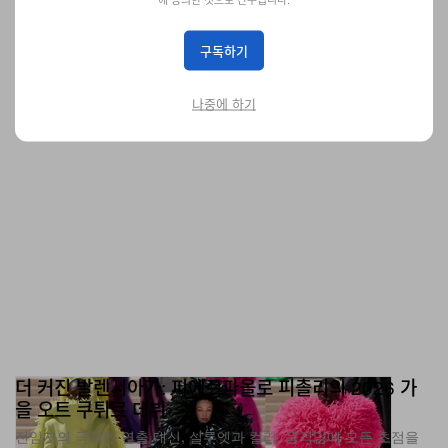
미술
492
0
Jul 9, 2026
구독하기
나중에 하기
더 커진 발렌시아가: 피에르파올로 피촐리의 2026 가
을 오트 쿠튀르 데뷔
전임자의 극적인 연출 대신, 실루엣과 컬러, 움직임에 모든 초점을
맞춘 발렌시아가의 새 쿠튀르 시대.