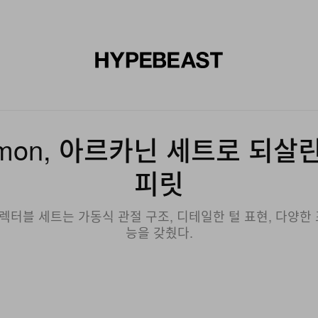
신발
미술
디자인
음악
라이프스타일
브랜드
온라
émon, 아르카닌 세트로 되살
피릿
컬렉터블 세트는 가동식 관절 구조, 디테일한 털 표현, 다양
능을 갖췄다.