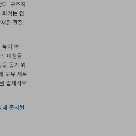
한다. 구조적
 피겨는 전
탑재된 관절
 높이 약
너의 여정을
립을 돕기 위
해 보유 세트
조를 입체적으
통해 출시될