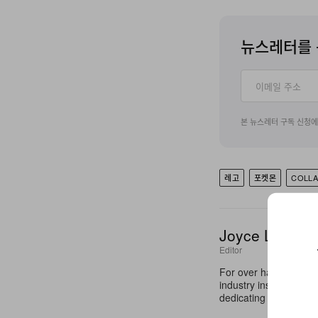
뉴스레터를 
본 뉴스레터 구독 신청
레고
포켓몬
COLL
Joyce Li
Editor
For over half a decad
industry insights to c
dedicating her platfor