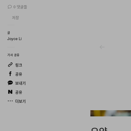
0
댓글들
저장
글
Joyce Li
기사 공유
링크
공유
보내기
공유
더보기
Lego