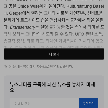
그 공은 Chloe Wise에게 돌아간다. Kulturstiftung Basel
H. Geiger에서 열리는 그녀의 새로운 개인전은, 신비로운
분위기의 로드사이드 숍을 연상시키는 공간에서 막을 올린
다.
Extrasensory
는 설명 불가능한 것들 속에서 의미를 포
착해 보려는 그녀만의 시도라 할 수 있다. UFO 관련 소품,
종교적 장식, 타로 카드, 외계인 기념품들이 전시되어 있으
며, 이 모든 것은 전시의 중심이 되는 영화에 출연한 스타들
더 보기
의 이미지를 담은 기도 초와 나란히 놓여 있다.
PsyFi*
—
JT, Miles Greenberg, Moses Sumney다. 이들이 그녀
이 문서는 영어에서 자동으로 번역되었습니다.
의 ‘천사’라면, 우리는 이미 믿음이 가지 않을 수 없다.
9월 6일까지 이어지는 이번 프레젠테이션은, 미지의 세계
뉴스레터를 구독해 최신 뉴스를 놓치지 마세
요
와 오래도록 엮여 온 인류의 역사를 탐구한다. 동시에 이 나
에서 열리는 캐나다 출신 아티스트의 첫 전시이자, 지금까
지 가장 야심 차게 추진해 온 영화 프로젝트를 동반한 쇼이
구독하기