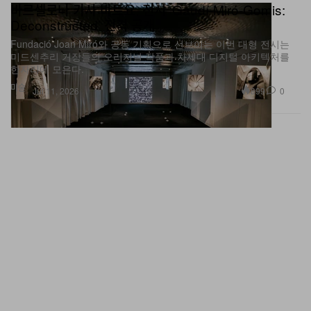
Deconstructed’ 전격 공개
Fundació Joan Miró와 공동 기획으로 선보이는 이번 대형 전시는
미드센추리 거장들의 오리지널 작품과 차세대 디지털 아키텍처를
한자리에 모은다.
미술
899
0
Jul 11, 2026
더 커진 발렌시아가: 피에르파올로 피촐리의 2026 가