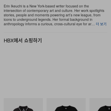
Greenberg, Sumney를 비롯해 City Girls의 스타가 사탄
Erin Ikeuchi is a New York-based writer focused on the
intersection of contemporary art and culture. Her work spotlights
의 전 아내 역할을 맡고, Martine Syms와 Martine
stories, people and moments powering art’s new league, from
icons to underground legends. Her formal background in
Gutierrez는 (Victoria’s Secret) 엔젤로 등장한다. 한편
anthropology informs a curious, cross-cultural eye for ar…
더 보기
Wise 본인은 눈을 동그랗게 뜬 외계인으로 변신한다.
GUMMY Films가 제작을 맡은 이 프로젝트는 종교적 계
HBX에서 쇼핑하기
시와 외계 신화를 소재로, 신성한 발현과 오늘날 회자되는
비인간 지성에 대한 이야기가 사실 그리 다르지 않음을 시
사한다.
“저는 세계를 다시 매혹의 상태로 돌려놓는 ‘재-인챈트먼트
(re-enchantment)’에 관심이 있어요. 과학소설과 신성함
사이의 평행선을 찾아가는 데 특히 끌립니다.”라고 아티스
트는 말한다.
기념품 숍과 멀티 채널 상영 인스톨레이션을 지나면, 세 번
INITIAL
INITIAL
INITIAL
Billionaire Boys Club X Initial
Billionaire Boys Club X Initial
BILLIONAIRE 
째 공간이 그린룸과 우주선 사이의 경계를 흐리며 마치 무
D Game Shirt
D Cotton T-Shirt 3
INITIAL D COT