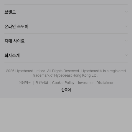
브랜드
온라인 스토어
자매 사이트
회사소개
2026
Hypebeast Limited
. All Rights Reserved.
Hypebeast ® is a registered
trademark of Hypebeast Hong Kong Ltd.
이용약관
|
개인정보
|
Cookie Policy
|
Investment Disclaimer
한국어