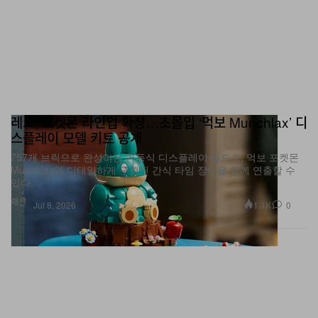
레고, 포켓몬 라인업 확장…초몰입 ‘먹보 Munchlax’ 디
스플레이 모델 키트 공개
757개 브릭으로 완성하는 가동식 디스플레이 빌드로, 먹보 포켓몬
Munchlax와 디테일하게 구현된 간식 타임 장면을 함께 연출할 수
있다.
패션
1.4K
0
Jul 8, 2026