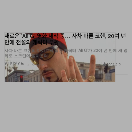
새로운 ‘Ali G’ 영화 제작 중… 사차 바론 코헨, 20여 년
만에 전설의 캐릭터 부활
사차 바론 코헨의 아이코닉 풍자 캐릭터 ‘Ali G’가 20여 년 만에 새 영
화로 스크린에 돌아온다.
엔터테인먼트
500
2
Jul 9, 2026