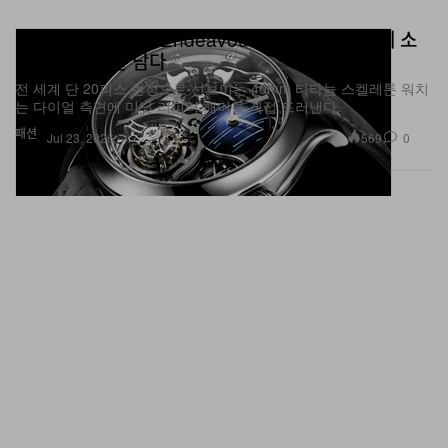
H. Moser & Cie., Endeavour ‘Cosmic Rain’에 소
리·빛·움직임을 담다
전 세계 단 20피스 한정으로 선보이는 40mm 티타늄 스켈레톤 워치
는 다이얼 측면에 미닛 리피터 해머를 직접 드러낸다.
패션
569
0
Jul 23, 2026