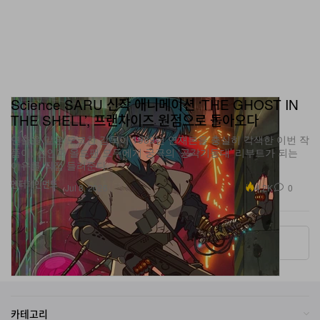
Science SARU 신작 애니메이션 ‘THE GHOST IN
THE SHELL’, 프랜차이즈 원점으로 돌아오다
연출을 맡은 모코찬 감독이 1989년 연재본을 충실히 각색한 이번 작
품이, 신인과 올드팬 모두에게 궁극의 ‘공각기동대’ 리부트가 되는
이유를 직접 들려준다.
엔터테인먼트
4.2K
0
Jul 8, 2026
More ▾
카테고리