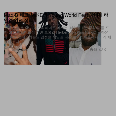
Max B 빼고, MIKE의 Young World Fest 나머지 라
인업 완전 정리
로컬 전설 MIKE가 헤드라이너로 나서는, 레이블 10k 주최의 풀‑프
리 힙합 페스티벌이 이번 토요일 Herbert Von King Park로 돌아온
다. 뉴욕 언더그라운드 감성을 책임질 다른 아티스트들까지 미리 체
크해 보자.
음악
681
0
Jul 9, 2026