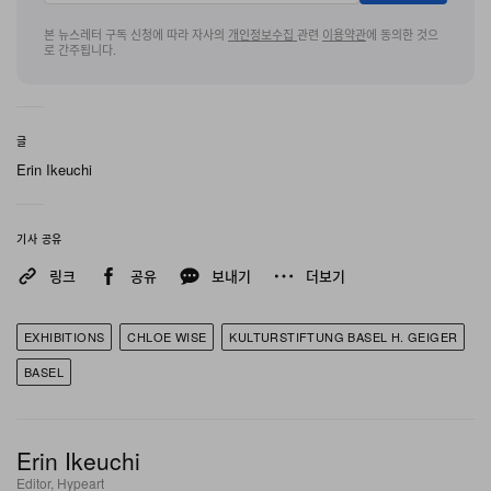
기도 하다. Samuel Leuenberger가 큐레이션을 맡았으
본 뉴스레터 구독 신청에 따라 자사의
개인정보수집
관련
이용약관
에 동의한 것으
며, 세 개의 몰입형 공간과 출판물이 신작 영화를 중심 축으
로 간주됩니다.
로 유기적으로 연결된다.
글
1 of 5
Erin Ikeuchi
기사 공유
링크
공유
보내기
더보기
EXHIBITIONS
CHLOE WISE
KULTURSTIFTUNG BASEL H. GEIGER
BASEL
e
Photo: Logan White
PsyFi*
는 각자 하나의 형이상학적 현상을 구현한 듯한, 인
Erin Ikeuchi
상적인 협업 캐스트를 불러 모은다. Lucas Bravo,
Editor, Hypeart