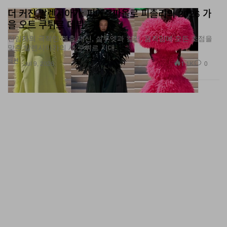
을 오트 쿠튀르 데뷔
전임자의 극적인 연출 대신, 실루엣과 컬러, 움직임에 모든 초점을
맞춘 발렌시아가의 새 쿠튀르 시대.
패션
1.1K
0
Jul 9, 2026
Charli XCX, 음악·패션·영화를 잇는 뉴 앨범 리스닝 세