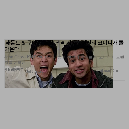
‘해롤드 & 쿠마 4’ 제작 본격 시동…전설의 코미디가 돌
아온다
John Cho와 Kal Penn이 다시 뭉쳐 전설의 콤비로 새 코미디 어드벤
처를 선보인다
엔터테인먼트
360
0
Jul 8, 2026