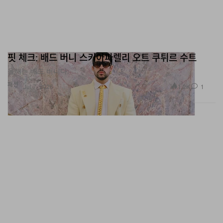
핏 체크: 배드 버니 스키아파렐리 오트 쿠튀르 수트
올해는 배드 버니다.
패션
1.2K
1
Jul 7, 2026