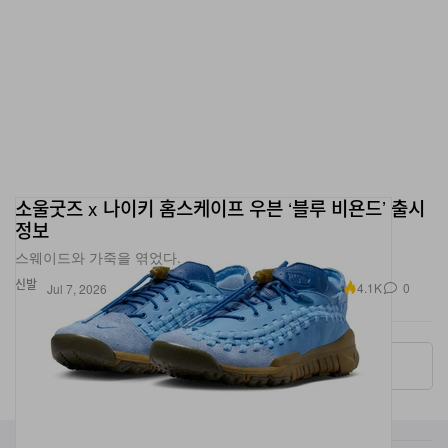
소울굿즈 x 나이키 홈스케이프 우븐 ‘블루 비욘드’ 출시
정보
스웨이드와 가죽을 엮었다.
신발
4.1K
0
Jul 7, 2026
More ▾
카테고리