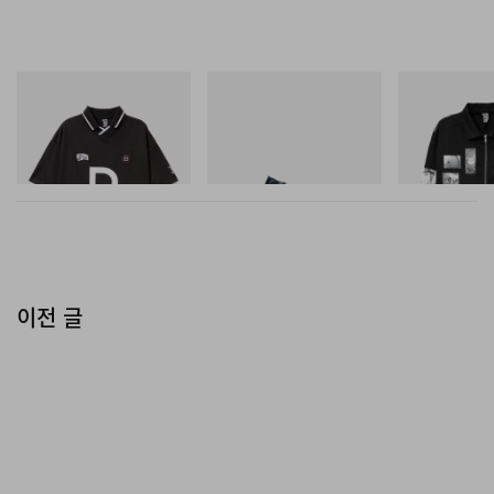
INITIAL
푸마
INITIAL
Billionaire Boys Club X Initial
Speedcat Once-A-Year
Billionaire Boys 
D Game Shirt
D Cotton Jacket
쇼핑하기
쇼핑하기
쇼핑하기
이전 글