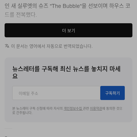
인 새 실루엣의 슈즈 "The Bubble"을 선보이며 하우스 코
드를 전복했다.
스키아파렐리가 프랑스 파리에서 2027 가을, 겨울 오트 쿠
더 보기
튀르 컬렉션 ‘공허의 부름(The Call of the Void)’을 공개
이 문서는 영어에서 자동으로 번역되었습니다.
했다. 크리에이티브 디렉터 다니엘 로즈베리는 지난 시즌
의 성공 공식이나 바르셀로나 가우디 건축물 같은 정형화
된 영감에서 벗어나, 미지의 영역에 완전히 자신을 내맡기
뉴스레터를 구독해 최신 뉴스를 놓치지 마세
는 과감한 시도를 감행했다.
요
하우스의 창립자 엘사 스키아파렐리의 초현실주의 정신을
구독하기
이어받아 실크, 새틴, 울 같은 전통적인 쿠튀르 소재 대신
파격적인 인공 소재를 대거 도입했다. 굳은 페인트 웅덩이
본 뉴스레터 구독 신청에 따라 자사의
개인정보수집
관련
이용약관
에 동의한 것으
로 간주됩니다.
로 실루엣을 조각해 내는가 하면, 우유빛 블루 컬러를 입힌
하이퍼 리얼리스틱 실리콘 뷔스티에를 선보이기도 했다.
매번 쇼의 중심이 되었던 화려한 자수 재킷은 이번엔 하나