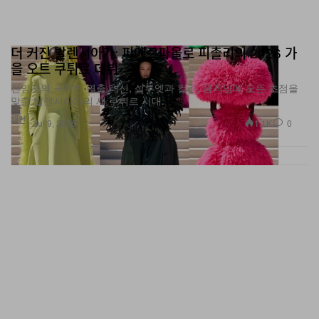
더 커진 발렌시아가: 피에르파올로 피촐리의 2026 가
을 오트 쿠튀르 데뷔
전임자의 극적인 연출 대신, 실루엣과 컬러, 움직임에 모든 초점을
맞춘 발렌시아가의 새 쿠튀르 시대.
패션
1.1K
0
Jul 9, 2026