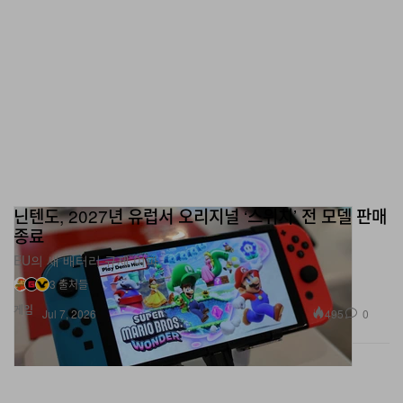
닌텐도, 2027년 유럽서 오리지널 ‘스위치’ 전 모델 판매
종료
EU의 새 배터리 규제 여파.
3 출처들
게임
495
0
Jul 7, 2026