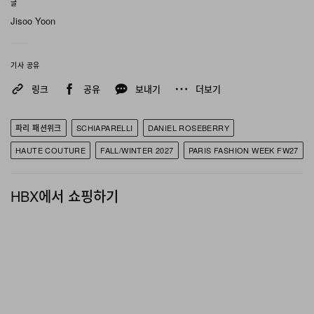
글
의 스타일링 액세서리로 포지션을 낮추며 기존 디자인 코
Jisoo Yoon
드를 전복했다.
기사 공유
공예 기술 역시 독특한 방식으로 진화했다. 금속 와이어에
링크
공유
보내기
더보기
스타킹을 타이트하게 늘려 만든 수백 개의 꽃과 진주로 옴
브레 플로럴 모티브를 완성했으며, 실제 생화와 물고기 비
파리 패션위크
SCHIAPARELLI
DANIEL ROSEBERRY
늘, 리본 등을 촘촘히 박은 재킷과 레깅스 룩에는 어깨에서
HAUTE COUTURE
FALL/WINTER 2027
PARIS FASHION WEEK FW27
부터 격렬하게 움직이는 라텍스 촉수(Tentacles) 디테일을
더해 해양 생물체 같은 생동감을 불어넣었다.
HBX에서 쇼핑하기
컬렉션의 컬러 팔레트는 심해 생물과 화려한 식물군에서
영감을 받은 자연 고유의 색조들로 채워졌다. 스키아파렐
리의 상징인 황금빛 장식들은 웨어러블 조각과 갑옷 형태
로 표현됐으며, 광택감이 도는 딥 블랙과 가공되지 않은 에
크루 컬러와 대비를 이뤘다.