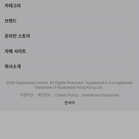
브랜드
온라인 스토어
자매 사이트
회사소개
2026
Hypebeast Limited
. All Rights Reserved.
Hypebeast ® is a registered
trademark of Hypebeast Hong Kong Ltd.
이용약관
|
개인정보
|
Cookie Policy
|
Investment Disclaimer
한국어