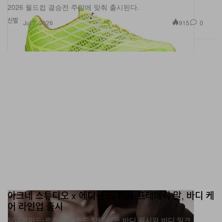
신발
915
0
Jul 7, 2026
아크네 스튜디오 x 에디션 드 퍼퓸 프레데릭 말, 바디 케
어 라인업 출시
알데하이드-로즈-샌달우드 향을 담은 바디 워시와 바디 밀크.
패션
2.0K
0
Jul 7, 2026