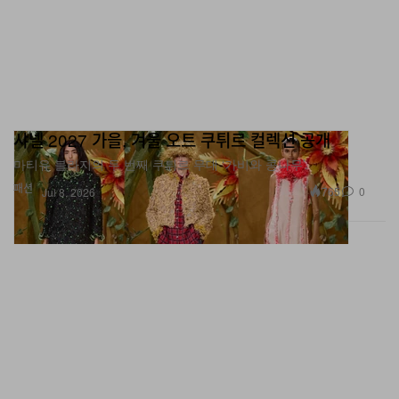
샤넬 2027 가을, 겨울 오트 쿠튀르 컬렉션 공개
마티유 블라지의 두 번째 쿠튀르 무대 ‘가비와 콩나무’.
패션
765
0
Jul 8, 2026