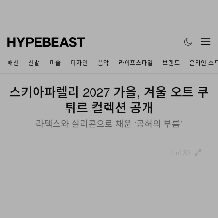
패션
신발
미술
디자인
음악
라이프스타일
브랜드
온라인 스
스키아파렐리 2027 가을, 겨울 오트 쿠
튀르 컬렉션 공개
라텍스와 실리콘으로 채운 ‘공허의 부름’
1 of 30