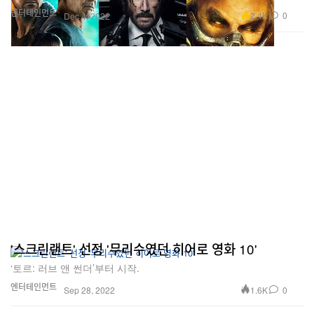
엔터테인먼트
2.4K
0
Dec 4, 2022
'스크린랜트' 선정 '무리수였던 히어로 영화 10'
‘토르: 러브 앤 썬더’부터 시작.
엔터테인먼트
1.6K
0
Sep 28, 2022