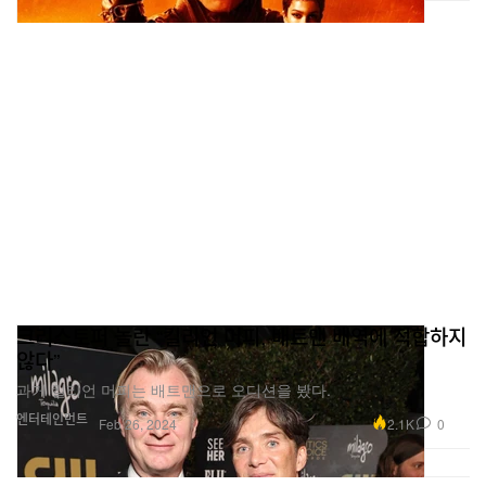
크리스토퍼 놀란 “킬리언 머피, 배트맨 배역에 적합하지
않다”
과거 킬리언 머피는 배트맨으로 오디션을 봤다.
엔터테인먼트
2.1K
0
Feb 26, 2024