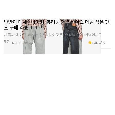
반반이 대세? 나이키 ‘츄리닝’과 리바이스 데님 섞은 팬
츠 구매 좌표
지금까지 이런 바지는 없었다. 이것은 ‘츄리닝’인가 데님인가?
패션
4.3K
0
Mar 11, 2019