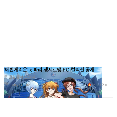
‘에반게리온’ x 파리 생제르맹 FC 컬렉션 공개
두 전설들이 만났다.
패션
17.8K
0
May 14, 2025