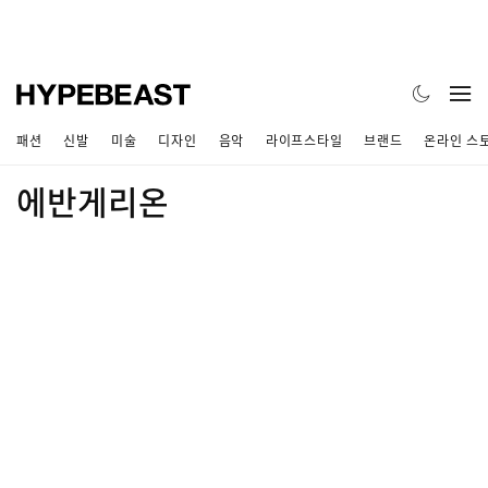
패션
신발
미술
디자인
음악
라이프스타일
브랜드
온라인 스
에반게리온