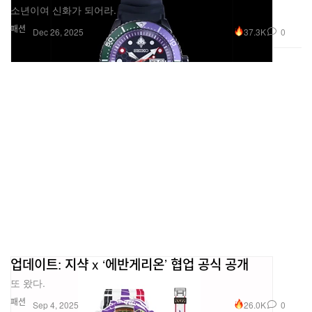
소년이여 신화가 되어라.
패션
37.3K
0
Dec 26, 2025
업데이트: 지샥 x ‘에반게리온’ 협업 공식 공개
또 왔다.
패션
26.0K
0
Sep 4, 2025