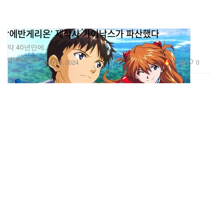
‘에반게리온’ 제작사 가이낙스가 파산했다
약 40년만에.
엔터테인먼트
15.1K
0
Jun 10, 2024