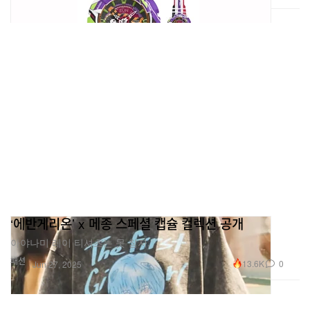
‘에반게리온’ x 메종 스페셜 캡슐 컬렉션 공개
아야나미 레이 티셔츠는 못 참지.
패션
13.6K
0
Jun 27, 2025