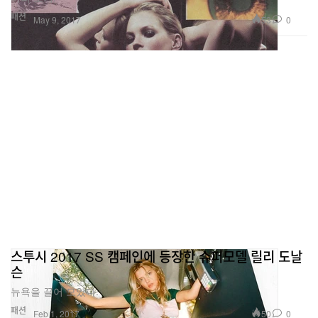
패션
53
0
May 9, 2017
스투시 2017 SS 캠페인에 등장한 슈퍼모델 릴리 도날
슨
뉴욕을 끌어 모았다.
패션
50
0
Feb 1, 2017