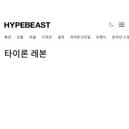
패션
신발
미술
디자인
음악
라이프스타일
브랜드
온라인 스
타이론 레본