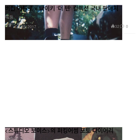
버질 아블로 x 나이키 '더 텐' 컬렉션 국내 판매처
두둥.
신발
32
0
Oct 25, 2017
<스튜디오 보이스>의 퍼킹어썸 포토 다이어리
미리 보기.