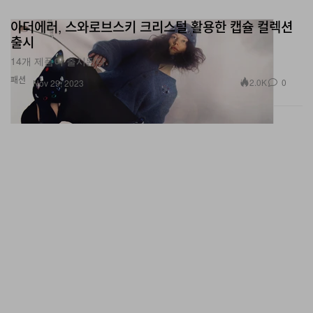
아더에러, 스와로브스키 크리스털 활용한 캡슐 컬렉션
출시
14개 제품이 출시된다.
패션
2.0K
0
Nov 29, 2023