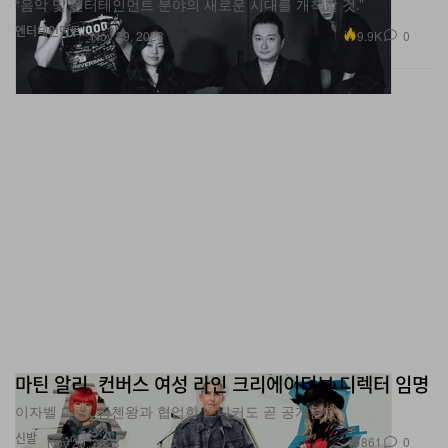
“음악 및 엔터테인먼트 분야의 새로운 시대를 개척할 것.”
엔터테인먼트
9.9K
0
Nov 29, 2023
마틴 알리, 컨버스 여성 라인 크리에이티브 디렉터 임명
이자벨 마랑, 펑첸왕과 협업한 스니커도 곧 공개된다.
신발
861
0
Nov 29, 2023