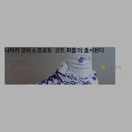
나이키 코비 8 프로토 ‘코트 퍼플’이 출시된다
코비 브라이언트의 등번호였던 8과 24로 뒤덮였다.
신발
5.1K
0
Nov 29, 2023