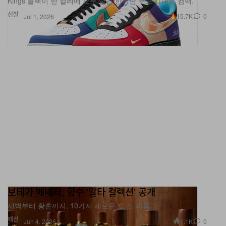
Kings 블랙이 한 켤레에 모두 담긴 한정판 무드 그대로 컴백.
신발
15.7K
0
Jul 1, 2026
보테가 베네타, 향수 ‘알타 컬렉션’ 공개
새벽부터 황혼까지, 10가지 새로운 오 드 퍼퓸.
패션
1.1K
0
Jun 4, 2026