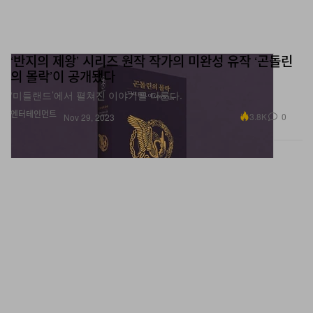
‘반지의 제왕’ 시리즈 원작 작가의 미완성 유작 ‘곤돌린
의 몰락’이 공개됐다
‘미들랜드’에서 펼쳐진 이야기를 다룬다.
엔터테인먼트
3.8K
0
Nov 29, 2023