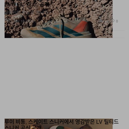
EVO SL ‘마스’ 공개
퍼렐이랑 화성 갈 꺼니까.
패션
1.2K
0
Mar 18, 2026
루이 비통, 스케이트 스니커에서 영감받은 LV 틸티드
스니커 공식 공개