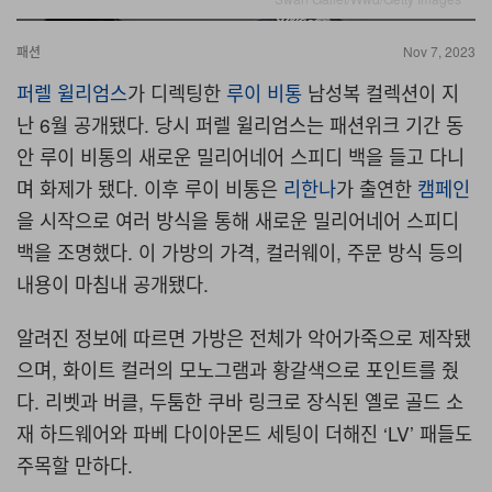
패션
Nov 7, 2023
퍼렐 윌리엄스
가 디렉팅한
루이 비통
남성복 컬렉션이 지
난 6월 공개됐다. 당시 퍼렐 윌리엄스는 패션위크 기간 동
안 루이 비통의 새로운 밀리어네어 스피디 백을 들고 다니
며 화제가 됐다. 이후 루이 비통은
리한나
가 출연한
캠페인
을 시작으로 여러 방식을 통해 새로운 밀리어네어 스피디
백을 조명했다. 이 가방의 가격, 컬러웨이, 주문 방식 등의
내용이 마침내 공개됐다.
알려진 정보에 따르면 가방은 전체가 악어가죽으로 제작됐
으며, 화이트 컬러의 모노그램과 황갈색으로 포인트를 줬
다. 리벳과 버클, 두툼한 쿠바 링크로 장식된 옐로 골드 소
재 하드웨어와 파베 다이아몬드 세팅이 더해진 ‘LV’ 패들도
주목할 만하다.