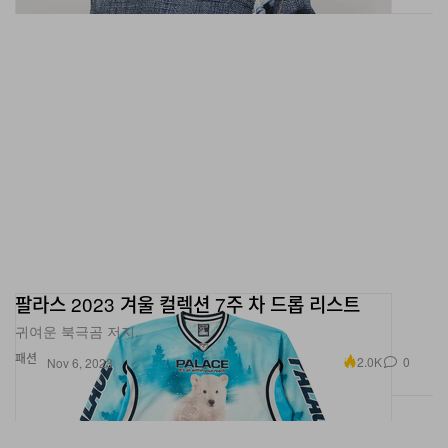
팔라스 2023 겨울 컬렉션 7주 차 드롭 리스트
귀여운 북극곰 저지.
패션
2.0K
0
Nov 6, 2023