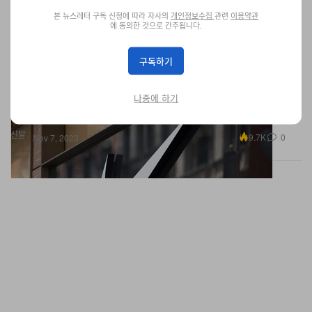
본 뉴스레터 구독 신청에 따라 자사의
개인정보수집
관련
이용약관
에 동의한 것으로 간주됩니다.
구독하기
나이키가 뉴발란스, 스케쳐스를 고소했다
나중에 하기
푸마, 아디다스, 룰루레몬에 이어.
신발
9.7K
0
Nov 7, 2023