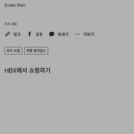
Eunbo Shim
기사 공유
링크
공유
보내기
더보기
루이 비통
퍼렐 윌리엄스
HBX에서 쇼핑하기