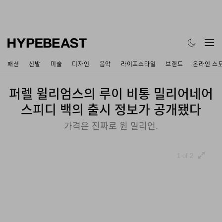
패션
신발
미술
디자인
음악
라이프스타일
브랜드
온라인 스
퍼렐 윌리엄스의 루이 비통 밀리어네어
스피디 백의 출시 정보가 공개됐다
가격은 진짜로 원 밀리언.
1 of 2