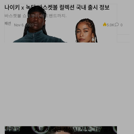
나이키 x 녹타 바스켓볼 컬렉션 국내 출시 정보
바스켓볼 쇼츠부터 헤드밴드까지.
패션
5.0K
0
Nov 6, 2023
일론 머스크, 자체 제작한 생성AI 챗봇 그록 공개