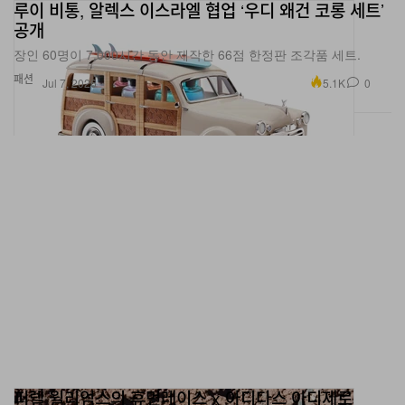
루이 비통, 알렉스 이스라엘 협업 ‘우디 왜건 코롱 세트’
공개
장인 60명이 7,000시간 동안 제작한 66점 한정판 조각품 세트.
패션
5.1K
0
Jul 7, 2026
퍼렐 윌리엄스의 휴먼레이스 x 아디다스 아디제로