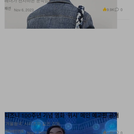
레더가 선사하는 눈속임.
패션
9.9K
0
Nov 6, 2023
디즈니 100주년 기념 영화 ‘위시’ 메인 예고편 공개
‘겨울왕국’ 시리즈와 같은 감독.
엔터테인먼트
1.8K
0
Nov 7, 2023