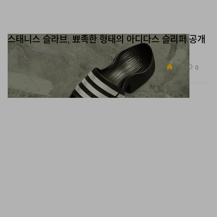
스태니스 슬라브, 뾰족한 형태의 아디다스 슬리퍼 공개
카이만 악어를 닮았다.
신발
6.3K
0
Nov 6, 2023