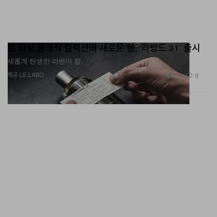
르 라보 클래식 컬렉션의 새로운 향, ‘라방드 31’ 출시
새롭게 탄생한 라벤더 향.
제공 LE LABO
1.9K
0