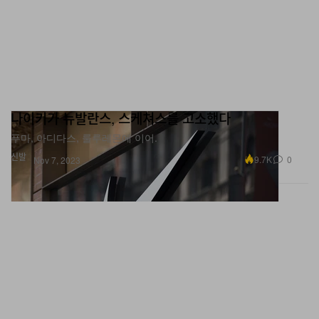
나이키가 뉴발란스, 스케쳐스를 고소했다
푸마, 아디다스, 룰루레몬에 이어.
신발
9.7K
0
Nov 7, 2023