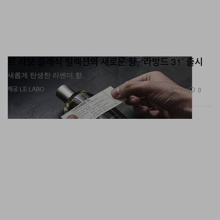
르 라보 클래식 컬렉션의 새로운 향, ‘라방드 31’ 출시
새롭게 탄생한 라벤더 향.
제공 LE LABO
1.9K
0