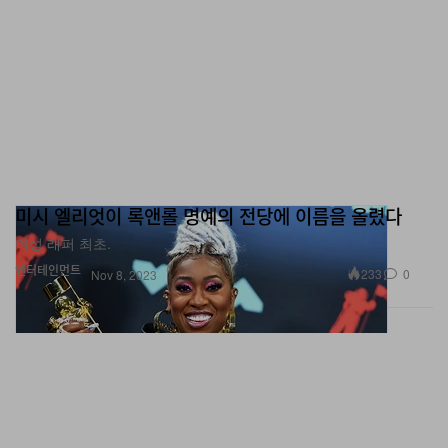
미시 엘리엇이 록앤롤 명예의 전당에 이름을 올렸다
여성 래퍼 최초.
엔터테인먼트
233
0
Nov 8, 2023