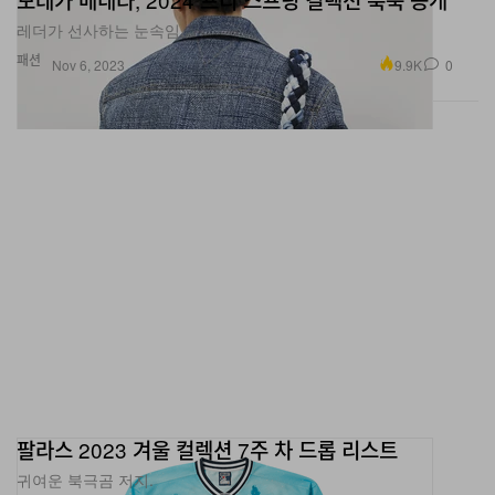
레더가 선사하는 눈속임.
패션
9.9K
0
Nov 6, 2023
팔라스 2023 겨울 컬렉션 7주 차 드롭 리스트
귀여운 북극곰 저지.