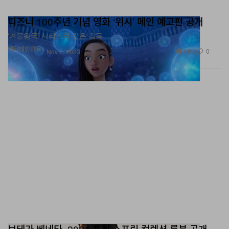
디즈니 100주년 기념 영화 ‘위시’ 메인 예고편 공개
‘겨울왕국’ 시리즈와 같은 감독.
엔터테인먼트
1.8K
0
Nov 7, 2023
보테가 베네타, 2024 프리 스프링 컬렉션 룩북 공개