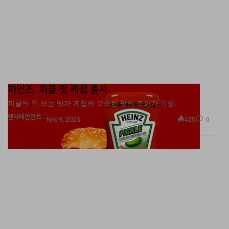
하인즈, 피클 맛 케첩 출시
피클의 톡 쏘는 맛과 케첩의 고소한 맛의 조화가 특징.
엔터테인먼트
425
0
Nov 8, 2023