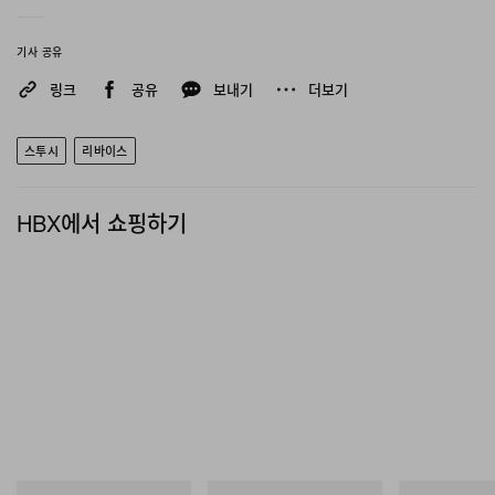
기사 공유
링크
공유
보내기
더보기
스투시
리바이스
HBX에서 쇼핑하기
Levi’s(@levis)님의 공유 게시물