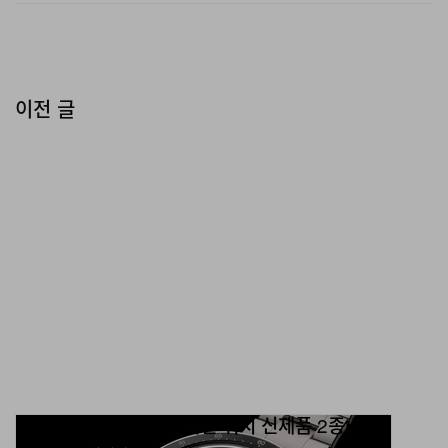
이전 글
타이맥스, 아틀리에 컬렉션 워치 신제품 2종 출시
42mm 오토매틱과 40mm 쿼츠 크로노그래프.
패션