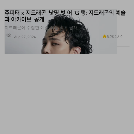
주피터 x 지드래곤 ‘낫띵 벗 어 ‘G’탱: 지드래곤의 예술
과 아카이브’ 공개
지드래곤이 수집한 예술 작품 최초 공개.
미술
6.2K
0
Aug 27, 2024
극장판 ‘주술회전: 회옥·옥절’ 총집편이 개봉된다