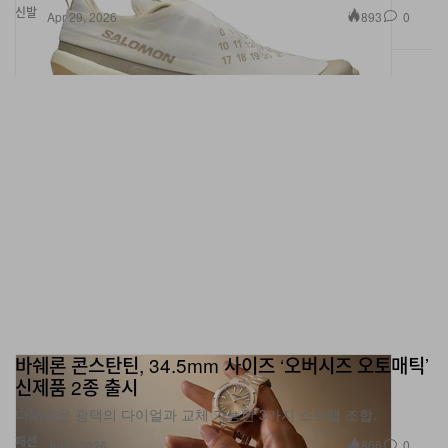
바쉐론 콘스탄틴, 34.5mm 사이즈 ‘오버시즈 오토매틱’
신제품 2종 출시
다채로운 광택의 다이얼과 교체 가능한 3가지 스트랩 조합.
패션
866
0
Jul 8, 2026