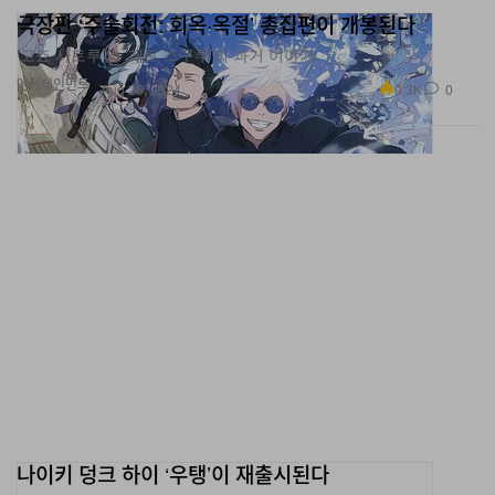
‘고죠 사토루’와 ‘게토 스구루’의 과거 이야기.
엔터테인먼트
9.3K
0
Aug 26, 2024
나이키 덩크 하이 ‘우탱’이 재출시된다
최초 출시 당시 36족만 공개된 스니커.