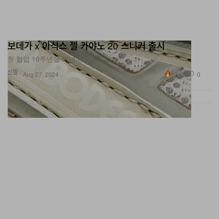
보데가 x 아식스 젤 카야노 20 스니커 출시
첫 협업 10주년을 기념해.
신발
17.0K
0
Aug 27, 2024