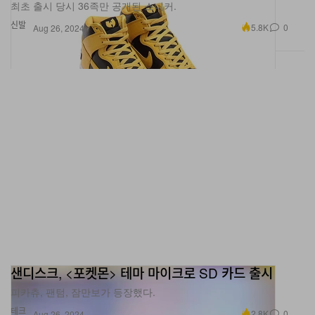
신발
5.8K
0
Aug 26, 2024
샌디스크, <포켓몬> 테마 마이크로 SD 카드 출시
피카츄, 팬텀, 잠만보가 등장했다.
테크
2.8K
0
Aug 26, 2024