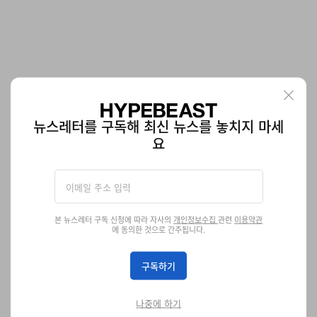
뉴스레터를 구독해 최신 뉴스를 놓치지 마세
‘바비’ 테마의 플립 휴대폰이 출시된다
요
“안녕, 바비.”
테크
974
0
Aug 28, 2024
본 뉴스레터 구독 신청에 따라 자사의
개인정보수집
관련
이용약관
에 동의한 것으로 간주됩니다.
구독하기
나중에 하기