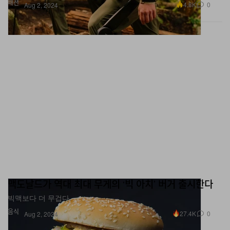
패션
4.8K
0
Aug 2, 2024
맥도날드가 역대 최대 무게의 ‘빅 아치’ 버거 출시한다
빅맥보다 더 무겁다.
음식
27.4K
0
Aug 2, 2024