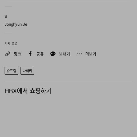
글
Jonghyun Je
기사 공유
링크
공유
보내기
더보기
슈프림
나이키
HBX에서 쇼핑하기