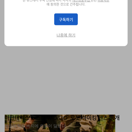
에 동의한 것으로 간주됩니다.
가젤에 새겨진 ‘MESSI’.
신발
12.5K
0
Aug 2, 2024
구독하기
나중에 하기
아크테릭스 x 스킵 ‘MO/GO’ 로봇 하이킹 팬츠 공개
아크테릭스 바지에 로봇이 달렸다.