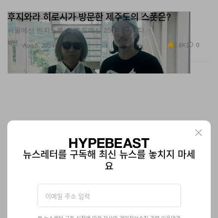
후지와라 히로시가 방문한 제주도의 스폿은?
서울에선 빈지노를, 제주도에선 250을 만났다.
패션
2.8K
0
Aug 5, 2024
뉴스레터를 구독해 최신 뉴스를 놓치지 마세
요
리오넬 메시 x 아디다스 가젤 캠페인 공개
본 뉴스레터 구독 신청에 따라 자사의
개인정보수집
관련
이용약관