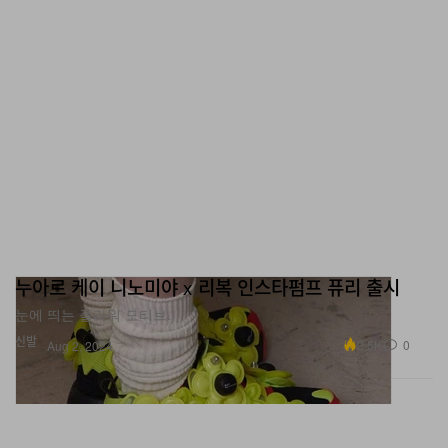
누아르 케이 니노미야 x 리복 인스타펌프 퓨리 출시
눈에 띄는 플라워 모티브.
신발
2.5K
0
Aug 2, 2024