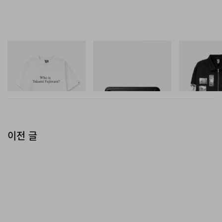
INITIAL
마스터마인드 월드
INITIAL
Billionaire Boys Club X Initial
Mastermind World X Toyo
Billionaire Boys 
D Cotton T-Shirt 3
Steel T-192 Black Steel
D Cotton Jacket
Toolbox
쇼핑하기
쇼핑하기
쇼핑하기
이전 글