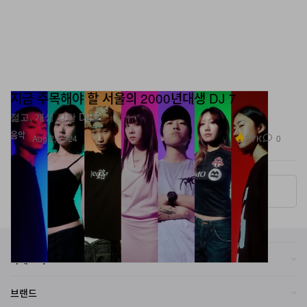
지금 주목해야 할 서울의 2000년대생 DJ 7
젊고, 개성 강한 DJ들.
음악
3.7K
0
Aug 2, 2024
More ▾
카테고리
브랜드