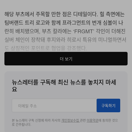
해당 부츠에서 주목할 만한 점은 디테일이다
.
힐 측면에는
팀버랜드 트리 로고와 함께 프라그먼트의 번개 심볼이 나
란히 배치됐으며
,
부츠 칼라에는
‘FRGMT’
각인이 더해진
실버 체인이 장착돼 후지와라 히로시 특유의 미니멀하면서
도 상징적인 포인트로 협업을 강조했다
.
더 보기
후지와라 히로시의 프라그먼트 디자인
x
팀버랜드
6
인치
부츠의 출시 세부 일정은 현재까지 알려진 바 없으나
,
추후
업데이트될 전망이다
.
뉴스레터를 구독해 최신 뉴스를 놓치지 마세
요
구독하기
본 뉴스레터 구독 신청에 따라 자사의
개인정보수집
관련
이용약관
에 동의한 것으
로 간주됩니다.