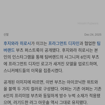
Hiroshi Fujiwara
신발
Dec 24, 2025
후지와라 히로시
가 이끄는
프라그먼트 디자인
과 협업한
팀
버랜드
부츠 퍼스트룩이 공개됐다
.
후지와라 히로시는 본
인의 인스타그램을 통해 팀버랜드의 시그니처
6
인치 부츠
에 프라그먼트 디자인 로고가 새겨진 모델을 업로드하며
,
스니커헤드들의 이목을 집중시켰다
.
공개된 이미지에 따르면
,
이번 부츠는 아이코닉한 위트와
올 블랙 두 가지 컬러로 구성됐다
.
어퍼는 기존 어퍼는 기존
6
인치 프리미엄 부츠와 동일하게 방수 누벅 소재가 적용됐
으며
,
러기드한 러그 아웃솔 역시 그대로 유지됐다
.