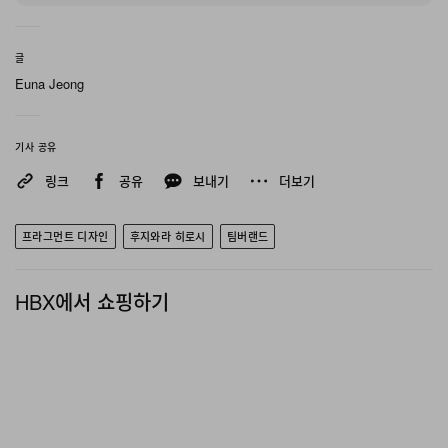
글
Euna Jeong
기사 공유
링크
공유
보내기
더보기
Instagram에서 이 게시물 보기
프라그먼트 디자인
후지와라 히로시
팀버랜드
HBX에서 쇼핑하기