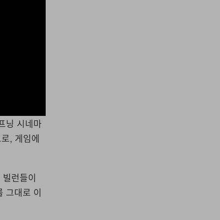
오프닝 시네마
으로, 게임에
의 빌런들이
를 그대로 이