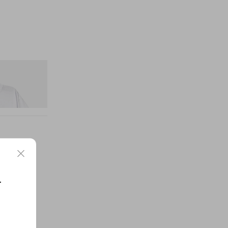
itial D Cotton T-
요