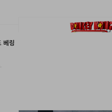
드 베링
.