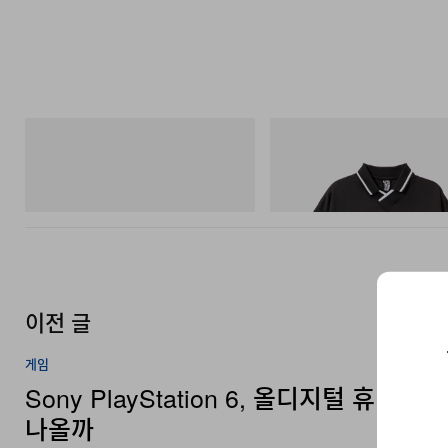
Merrell 1TRL
INITIAL
Merrell 1TRL X Perks And Mini Hydro
Billionaire Boys Club X Initial D
Next Gen Moc
Shirt
쇼핑하기
쇼핑하기
이전 글
게임
Sony PlayStation 6, 올디지털 휴대용
나올까