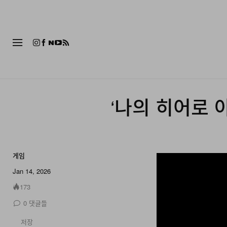
패션
‘나의 히어로 
게임
?si=eY8vg1RhvLbK
Jan 14, 2026
173
0
댓글들
저장