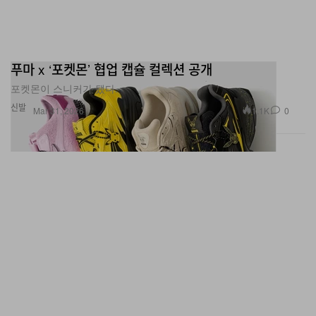
푸마 x ‘포켓몬’ 협업 캡슐 컬렉션 공개
포켓몬이 스니커가 됐다.
신발
1.1K
0
Mar 31, 2026