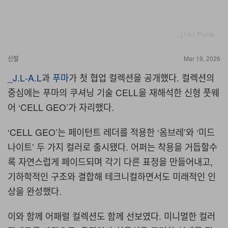
_j.l‑a.l /Puma
신발
Mar 19, 2026
_J.L‑A.L
과
푸마
가 첫 협업 컬렉션을 공개했다. 컬렉션의
중심에는 푸마의 쿠셔닝 기술 CELL을 재해석한 신형 풋웨
어 ‘CELL GEO’가 자리했다.
‘CELL GEO’는 페이턴트 레더를 적용한 ‘옴브레’와 ‘미드
나이트’ 두 가지 컬러로 출시됐다. 어퍼는 착용을 거듭할수
록 자연스럽게 페이드되며 각기 다른 표정을 만들어내고,
기하학적인 구조와 결합해 테크니컬하면서도 미래적인 인
상을 완성했다.
이와 함께 어패럴 컬렉션도 함께 선보였다. 미니멀한 컬러