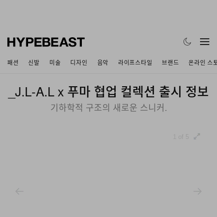
패션
신발
미술
디자인
음악
라이프스타일
브랜드
온라인 스
_J.L‑A.L x 푸마 협업 컬렉션 출시 정보
기하학적 구조의 새로운 스니커.
1 of 5