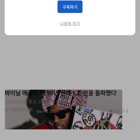
구독하기
나중에 하기
바이닐 매출이 약 50년 만에 1조 원을 돌파했다
스트리밍을 꺾고, LP 붐이 올까?
음악
엔터테인먼트
456
0
Mar 18, 2026