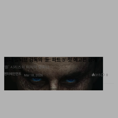
드니 빌뇌브 감독의 ‘듄: 파트 3’ 첫 예고편 공개
‘듄’ 시리즈의 마지막 영화다.
엔터테인먼트
315
0
Mar 18, 2026