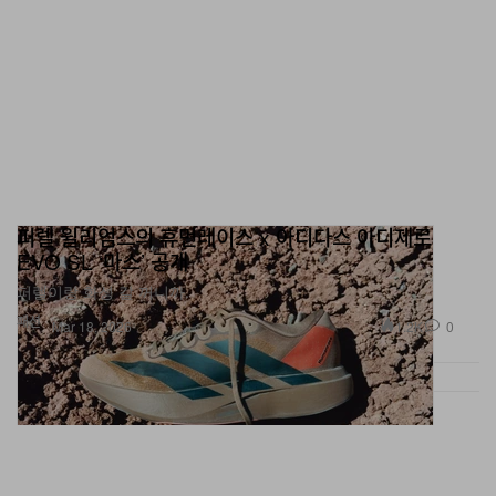
퍼렐 윌리엄스의 휴먼레이스 x 아디다스 아디제로
EVO SL ‘마스’ 공개
퍼렐이랑 화성 갈 꺼니까.
패션
1.2K
0
Mar 18, 2026