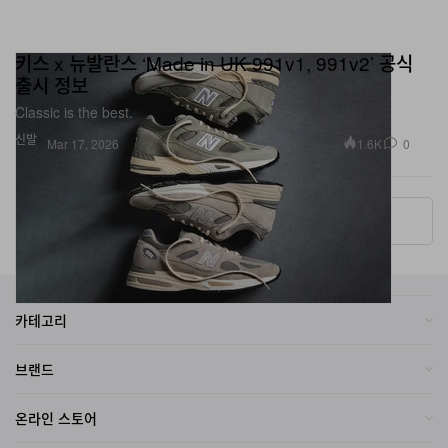
키스 x 뉴발란스 ‘Made in UK 991v1, 991v2’ 공식
출시 정보
Classic is the best.
신발
1.6K
0
Mar 17, 2026
More ▾
카테고리
브랜드
온라인 스토어
자매 사이트