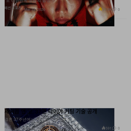
10.0K
0
Mar 19, 2026
제이콥 앤 코, 37면 다이아 커팅 기술 공개
결혼 37주년에서 착안한 ‘엔젤 컷’.
패션
591
0
Mar 19, 2026