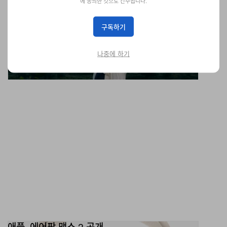
에 동의한 것으로 간주됩니다.
아크테릭스 x 빔스 보이 ‘코스믹 블룸’ 컬렉션 공개
재킷에 사막을 담았다.
구독하기
패션
1.6K
0
Mar 17, 2026
나중에 하기
애플, 에어팟 맥스 2 공개
H2 칩으로 성능이 대폭 강화됐다.