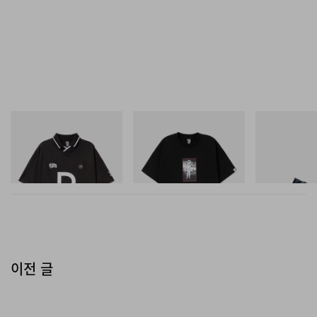
INITIAL
INITIAL
푸마
Billionaire Boys Club X Initial
BILLIONAIRE BOYS CLUB X
Speedcat Once
D Game Shirt
INITIAL D COTTON T-SHIRT
#1
쇼핑하기
쇼핑하기
쇼핑하기
이전 글