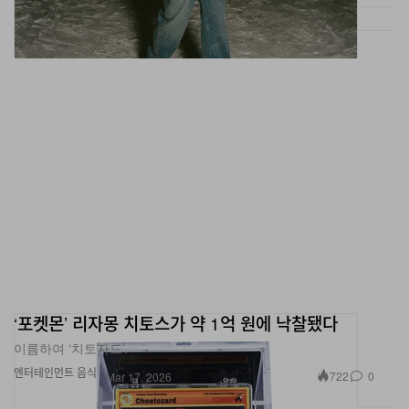
‘포켓몬’ 리자몽 치토스가 약 1억 원에 낙찰됐다
이름하여 ‘치토자드’.
엔터테인먼트
음식
722
0
Mar 17, 2026