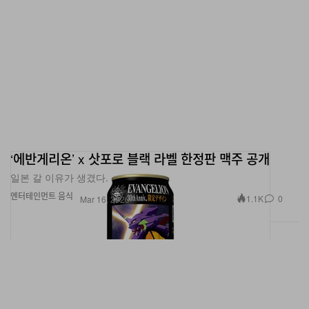
‘에반게리온’ x 삿포로 블랙 라벨 한정판 맥주 공개
일본 갈 이유가 생겼다.
엔터테인먼트
음식
1.1K
0
Mar 16, 2026