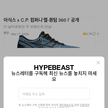
아식스 x C.P. 컴퍼니‘젤-퀀텀 360 I’ 공개
더 날카로워진 두 브랜드의 만남.
패션
3.7K
0
Mar 17, 2026
뉴스레터를 구독해 최신 뉴스를 놓치지 마세
요
본 뉴스레터 구독 신청에 따라 자사의
개인정보수집
관련
이용약관