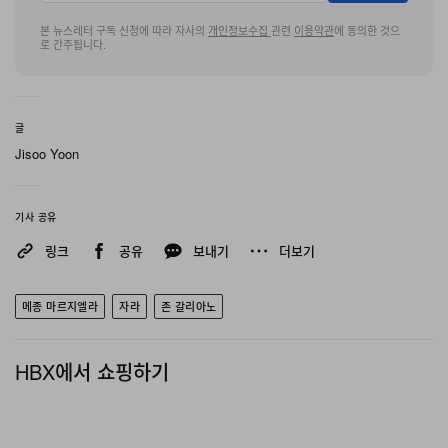
본 뉴스레터 구독 신청에 따라 자사의
개인정보수집
관련
이용약관
에 동의한 것으
로 간주됩니다.
글
Jisoo Yoon
기사 공유
링크
공유
보내기
더보기
메종 마르지엘라
자라
존 갈리아노
HBX에서 쇼핑하기