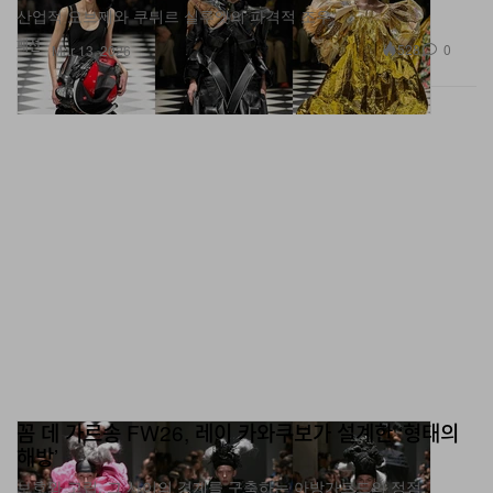
산업적 오브제와 쿠튀르 실루엣의 파격적 조우
패션
528
0
Mar 13, 2026
꼼 데 가르송 FW26, 레이 카와쿠보가 설계한 ‘형태의
해방’
보호와 고립, 그 사이의 경계를 구축하는 아방가르드의 정점