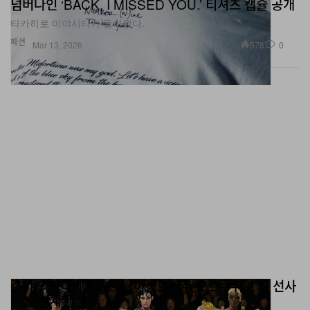
넘버나인 ‘BACK, I MISSED YOU.’ 티셔츠 캡슐 공개
타카히로 미야시타가 돌아왔다.
패션
578
0
Mar 13, 2026
준야 와타나베 FW26, ‘아상블라주 오트쿠튀르’가 선사
하는 설계된 혼돈