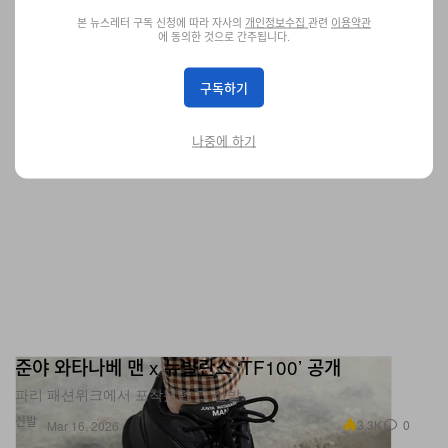
패션
신발
7.5K
0
Mar 16, 2026
본 뉴스레터 구독 신청에 따라 자사의
개인정보수집
관련
이용약관
에 동의한 것으로 간주됩니다.
구독하기
나중에 하기
준야 와타나베 맨 x 뉴발란스 ‘TF100’ 공개
파리 패션위크에서 포착됐던 그 신발.
신발
3.3K
0
Mar 16, 2026