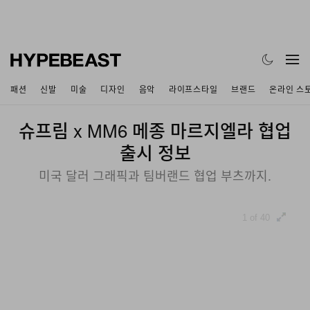
패션
신발
미술
디자인
음악
라이프스타일
브랜드
온라인 스
슈프림 x MM6 메종 마르지엘라 협업
출시 정보
미국 달러 그래픽과 팀버랜드 협업 부츠까지.
1 of 40