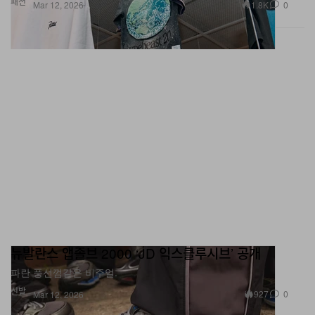
패션
1.8K
0
Mar 12, 2026
뉴발란스 앱졸브 2000 ‘JD 익스클루시브’ 공개
파란 풍선껌같은 비주얼.
신발
927
0
Mar 12, 2026