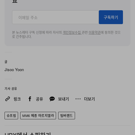
요
구독하기
본 뉴스레터 구독 신청에 따라 자사의
개인정보수집
관련
이용약관
에 동의한 것으
로 간주됩니다.
글
Jisoo Yoon
기사 공유
링크
공유
보내기
더보기
슈프림
MM6 메종 마르지엘라
팀버랜드