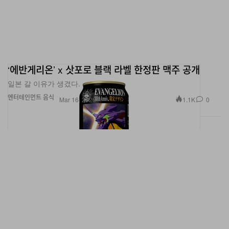
‘에반게리온’ x 삿포로 블랙 라벨 한정판 맥주 공개
일본 갈 이유가 생겼다.
엔터테인먼트
음식
1.1K
0
Mar 16, 2026