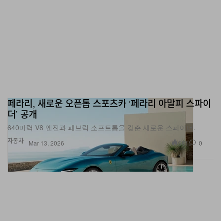
페라리, 새로운 오픈톱 스포츠카 ‘페라리 아말피 스파이
더’ 공개
640마력 V8 엔진과 패브릭 소프트톱을 갖춘 새로운 스파이더.
자동차
681
0
Mar 13, 2026