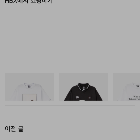
HBX에서 쇼핑하기
INITIAL
INITIAL
INITIAL
Billionaire Boys Club X Initial
Billionaire Boys Club X Initial
Billionaire Boys 
D Cotton T-Shirt 2
D Game Shirt
D Cotton T-Shirt
쇼핑하기
쇼핑하기
쇼핑하기
이전 글