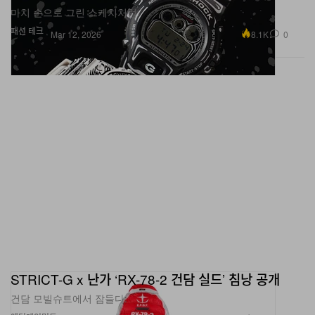
마치 손으로 그린 스케치처럼.
패션
테크
8.1K
0
Mar 12, 2026
STRICT-G x 난가 ‘RX-78-2 건담 실드’ 침낭 공개
건담 모빌슈트에서 잠들다.