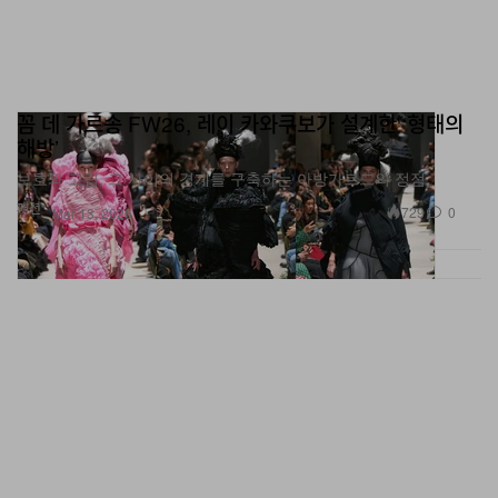
꼼 데 가르송 FW26, 레이 카와쿠보가 설계한 ‘형태의
해방’
보호와 고립, 그 사이의 경계를 구축하는 아방가르드의 정점
패션
729
0
Mar 13, 2026