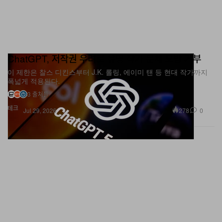
ChatGPT, 저작권 우려로 유명 작가 문체 모방 거부
이 제한은 찰스 디킨스부터 J.K. 롤링, 에이미 탠 등 현대 작가까지
폭넓게 적용된다.
3 출처들
테크
278
0
Jul 29, 2026