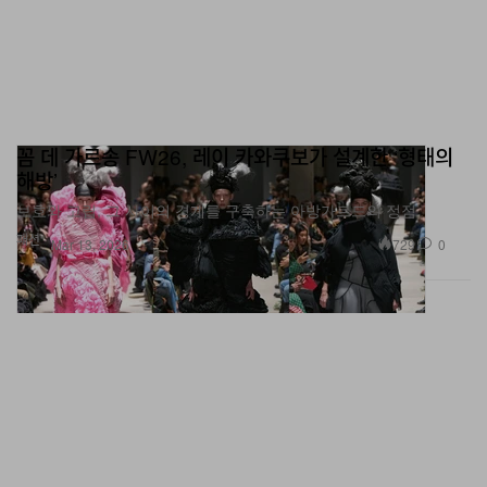
꼼 데 가르송 FW26, 레이 카와쿠보가 설계한 ‘형태의
해방’
보호와 고립, 그 사이의 경계를 구축하는 아방가르드의 정점
패션
729
0
Mar 13, 2026