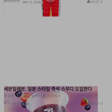
엔터테인먼트
312
0
Mar 12, 2026
세븐일레븐, 일본 스타일 즉석 스무디 도입한다
추성훈 ‘아조씨’의 스무디를 한국에서.
음식
425
0
Mar 12, 2026