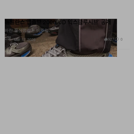
뉴발란스 앱졸브 2000 ‘JD 익스클루시브’ 공개
파란 풍선껌같은 비주얼.
신발
927
0
Mar 12, 2026