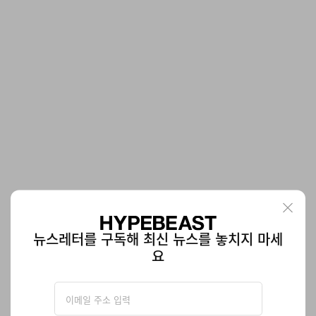
SYNA 월드 x 포스트 아카이브 팩션 컬렉션 공개
올해 화이트데이는 ‘센트럴 씨’ 데이.
뉴스레터를 구독해 최신 뉴스를 놓치지 마세
패션
407
0
Mar 13, 2026
요