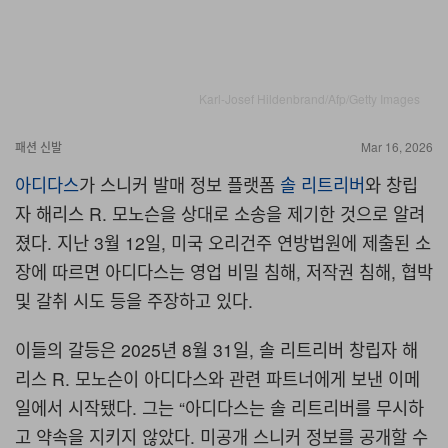
Karl-Josef Hildenbrand/Afp/Getty Images
패션
신발
Mar 16, 2026
아디다스
가 스니커 발매 정보 플랫폼
솔 리트리버
와 창립
자 해리스
R.
모노슨을 상대로 소송을 제기한 것으로 알려
졌다
.
지난
3
월
12
일
,
미국 오리건주 연방법원에 제출된 소
장에 따르면 아디다스는 영업 비밀 침해
,
저작권 침해
,
협박
및 갈취 시도 등을 주장하고 있다
.
이들의 갈등은
2025
년
8
월
31
일
,
솔 리트리버 창립자 해
리스
R.
모노슨이 아디다스와 관련 파트너에게 보낸 이메
일에서 시작됐다
.
그는
“
아디다스는 솔 리트리버를 무시하
고 약속을 지키지 않았다
.
미공개 스니커 정보를 공개할 수