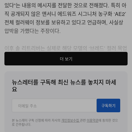
있다
”
는 내용의 메시지를 전달한 것으로 전해졌다
.
특히 아
직 공개되지 않은 앤서니 에드워즈 시그니처 농구화
‘AE2’
전체 컬러웨이 정보를 보유하고 있다고 언급하며
,
사실상
압박을 가했다는 주장이다
.
이후 솔 리트리버는 실제로 해당 모델의
‘
브레드
’
컬러 목업
이미지를
SNS
에 게시했다
.
아디다스는 이 이미지가 내부
더 보기
기밀 자료에서 유출된 것이라고 주장했으며
, ‘
루시드 레드
’,
‘
블루 퓨전
’
컬러 이미지와
SKU,
예상 판매 가격 등의 정보
뉴스레터를 구독해 최신 뉴스를 놓치지 마세
도 공개됐다
.
요
아디다스가 자료 삭제 및 반환을 요구하는 공식 경고를 보
냈음에도 유출은 이어졌다
. 2026
년
1
월에는 차기 모델인
구독하기
‘
앤서니 에드워즈
3’
와
‘D.O.N.
이슈
8’
의
CAD
프로토타
본 뉴스레터 구독 신청에 따라 자사의
개인정보수집
관련
이용약관
에 동의한 것으
입 디자인까지 온라인에 게시된 것으로 전해졌다
.
로 간주됩니다.