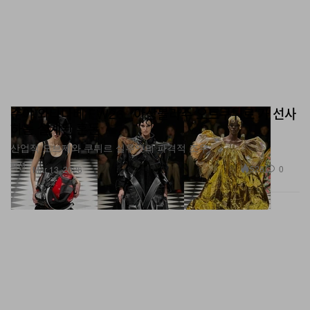
준야 와타나베 FW26, ‘아상블라주 오트쿠튀르’가 선사
하는 설계된 혼돈
산업적 오브제와 쿠튀르 실루엣의 파격적 조우
패션
528
0
Mar 13, 2026