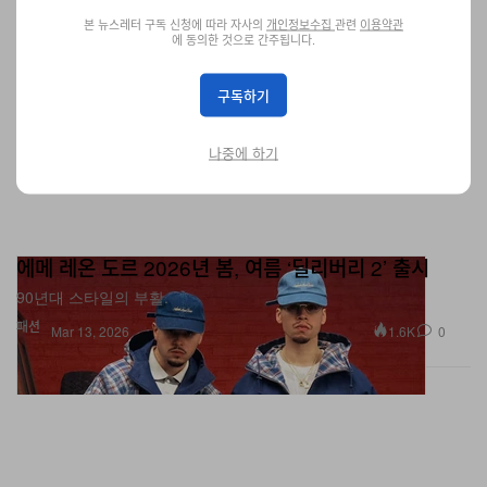
본 뉴스레터 구독 신청에 따라 자사의
개인정보수집
관련
이용약관
에 동의한 것으로 간주됩니다.
구독하기
나중에 하기
에메 레온 도르 2026년 봄, 여름 ‘딜리버리 2’ 출시
90년대 스타일의 부활.
패션
1.6K
0
Mar 13, 2026