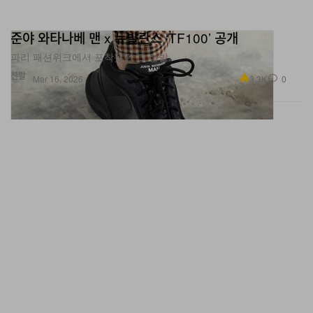
준야 와타나베 맨 x 뉴발란스 ‘TF100’ 공개
파리 패션위크에서 포착됐던 그 신발.
신발
3.3K
0
Mar 16, 2026