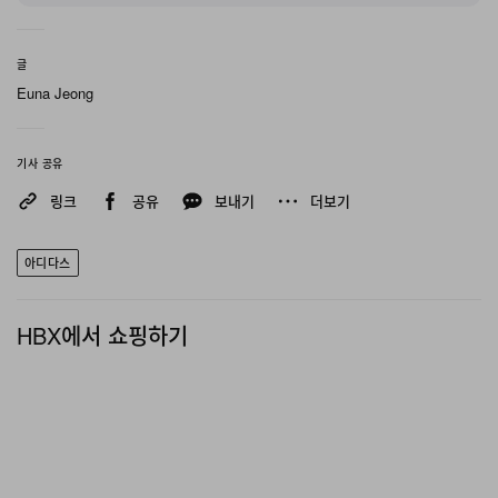
아디다스는 해당 자료들이 내부 관계자를 통해 유출됐을
가능성도 제기했다
.
소장에는 신원이 밝혀지지 않은 내부
글
협력자가 존재할 수 있다는 내용도 포함된 것으로 알려졌
Euna Jeong
다
.
현재 아디다스는 미국 영업비밀보호법을 근거로 손해배상
기사 공유
과 부당이득 반환을 요구하고 있다
.
또한 고의적인 저작권
링크
공유
보내기
더보기
침해에 대해 건당 최대
15
만 달러, 한화 약 2억2430만 원
수준의 법정 손해배상과 함께 향후 미공개 제품 정보 공개
아디다스
를 금지하는 영구적 금지 명령을 요청한 상태다
.
HBX에서 쇼핑하기