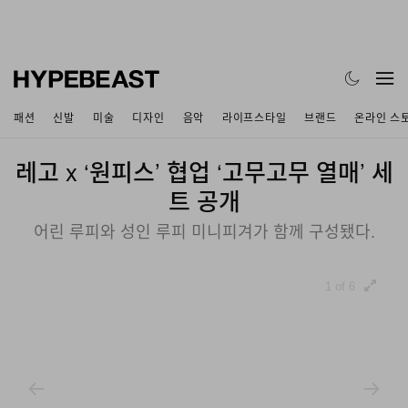
패션
신발
미술
디자인
음악
라이프스타일
브랜드
온라인 스
레고 x ‘원피스’ 협업 ‘고무고무 열매’ 세
트 공개
어린 루피와 성인 루피 미니피겨가 함께 구성됐다.
1 of 6