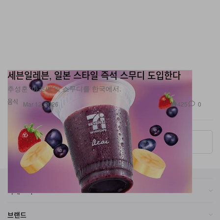
세븐일레븐, 일본 스타일 즉석 스무디 도입한다
추성훈 ‘아조씨’의 스무디를 한국에서.
음식
425
0
Mar 12, 2026
More ▾
카테고리
브랜드