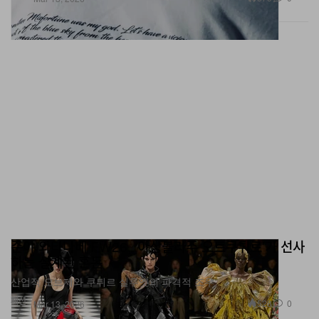
준야 와타나베 FW26, ‘아상블라주 오트쿠튀르’가 선사
하는 설계된 혼돈
산업적 오브제와 쿠튀르 실루엣의 파격적 조우
패션
528
0
Mar 13, 2026