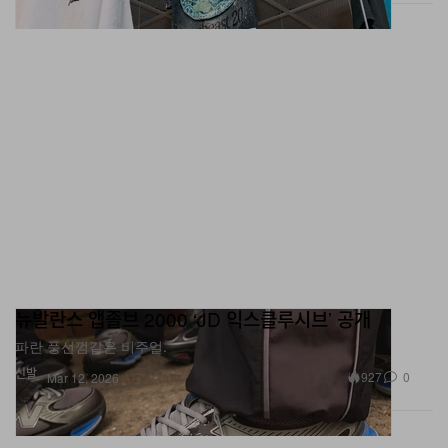
뉴발란스 앱졸브 2000 ‘JD 익스클루시브’ 공개
파란 풍선껌같은 비주얼.
신발
927
0
Mar 12, 2026