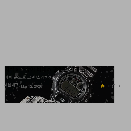
지샥 x 조슈아 비데스 한정판 시계 공개
마치 손으로 그린 스케치처럼.
패션
테크
8.1K
0
Mar 12, 2026