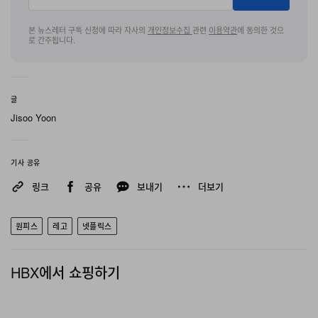
본 뉴스레터 구독 신청에 따라 자사의
개인정보수집
관련
이용약관
에 동의한 것으
로 간주됩니다.
글
Jisoo Yoon
기사 공유
링크
공유
보내기
더보기
원피스
레고
넷플릭스
HBX에서 쇼핑하기