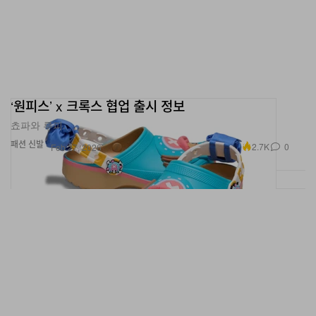
‘원피스’ x 크록스 협업 출시 정보
쵸파와 루피.
패션
신발
2.7K
0
Feb 27, 2026