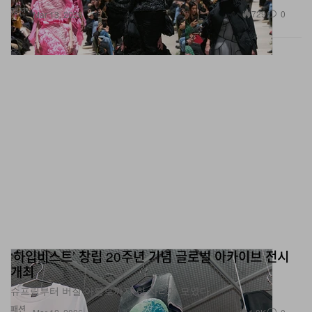
패션
729
0
Mar 13, 2026
‘하입비스트’ 창립 20주년 기념 글로벌 아카이브 전시
개최
슈프림부터 버질 아블로까지 한 자리에 모였다.
패션