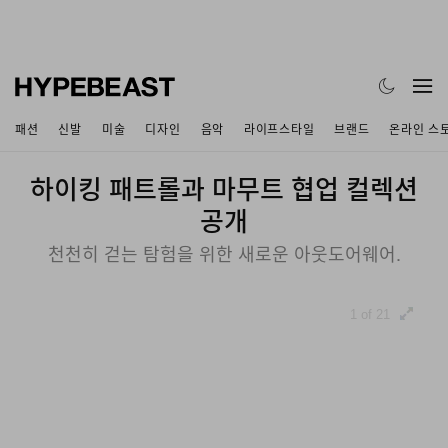
패션
신발
미술
디자인
음악
라이프스타일
브랜드
온라인 스
하이킹 패트롤과 마무트 협업 컬렉션
공개
천천히 걷는 탐험을 위한 새로운 아웃도어웨어.
1 of 21