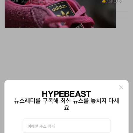
7.5K
0
Mar 16, 2026
뉴스레터를 구독해 최신 뉴스를 놓치지 마세
요
준야 와타나베 맨 x 뉴발란스 ‘TF100’ 공개
파리 패션위크에서 포착됐던 그 신발.
신발
3.3K
0
Mar 16, 2026