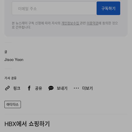
구독하기
본 뉴스레터 구독 신청에 따라 자사의
개인정보수집
관련
이용약관
에 동의한 것으
로 간주됩니다.
글
Jisoo Yoon
기사 공유
링크
공유
보내기
더보기
아디다스
HBX에서 쇼핑하기