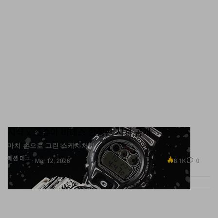
지샥 x 조슈아 비데스 한정판 시계 공개
마치 손으로 그린 스케치처럼.
패션
테크
8.1K
0
Mar 12, 2026