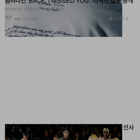
넘버나인 ‘BACK, I MISSED YOU.’ 티셔츠 캡슐 공개
타카히로 미야시타가 돌아왔다.
패션
575
0
Mar 13, 2026
준야 와타나베 FW26, ‘아상블라주 오트쿠튀르’가 선사
하는 설계된 혼돈