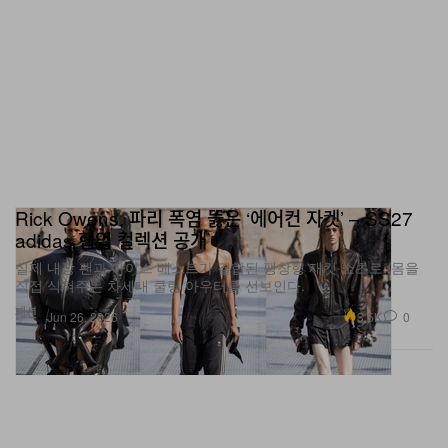
Rick Owens, 파리 폭염 뚫은 ‘에어컨 자켓’ – SS27
adidas 협업 컬렉션 공개
실제 내장 팬과 아이스 베스트가 결합된 팽창형 재킷·쇼츠로, 몸을
직접 식혀주는 차세대 쿨링 아우터를 선보인다.
패션
3.5K
0
Jun 26, 2026