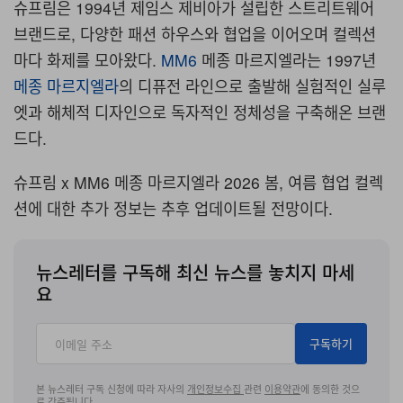
슈프림은 1994년 제임스 제비아가 설립한 스트리트웨어
브랜드로, 다양한 패션 하우스와 협업을 이어오며 컬렉션
마다 화제를 모아왔다.
MM6
메종 마르지엘라는 1997년
메종 마르지엘라
의 디퓨전 라인으로 출발해 실험적인 실루
엣과 해체적 디자인으로 독자적인 정체성을 구축해온 브랜
드다.
슈프림 x MM6 메종 마르지엘라 2026 봄, 여름 협업 컬렉
션에 대한 추가 정보는 추후 업데이트될 전망이다.
뉴스레터를 구독해 최신 뉴스를 놓치지 마세
요
구독하기
본 뉴스레터 구독 신청에 따라 자사의
개인정보수집
관련
이용약관
에 동의한 것으
로 간주됩니다.