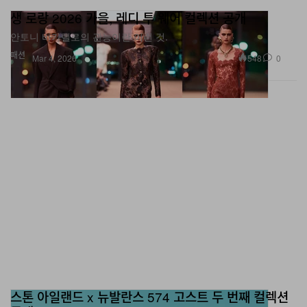
생 로랑 2026 가을, 레디 투 웨어 컬렉션 공개
안토니 바카렐로의 관능이란 이런 것.
패션
548
0
Mar 4, 2026
스톤 아일랜드 x 뉴발란스 574 고스트 두 번째 컬렉션