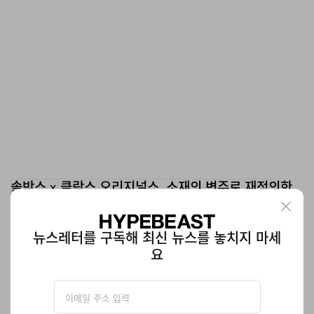
솔박스 x 클락스 오리지널스, 소재의 변주로 재정의한
‘왈라비 부츠’
음각 가죽 디테일의 왈라비를 찾는다면?
뉴스레터를 구독해 최신 뉴스를 놓치지 마세
신발
285
0
Mar 4, 2026
요