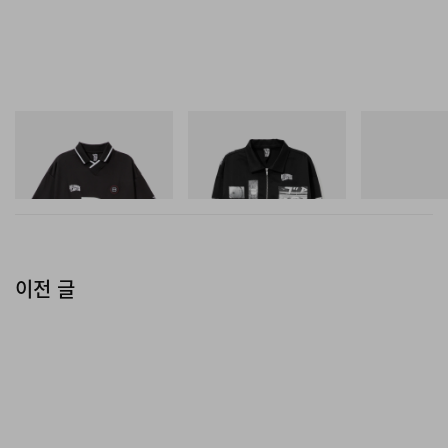
INITIAL
INITIAL
Merrell 1TRL
Billionaire Boys Club X Initial
Billionaire Boys Club X Initial
Merrell 1TRL X
D Game Shirt
D Cotton Jacket
Mini Hydro Nex
쇼핑하기
쇼핑하기
쇼핑하기
이전 글