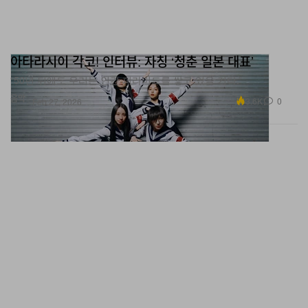
아타라시이 각코! 인터뷰: 자칭 ‘청춘 일본 대표’
“50년 뒤에도 우리는 인간 피라미드를 쌓고 있을 거다.”
음악
3.6K
0
Feb 27, 2026