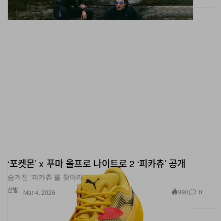
‘포켓몬’ x 푸마 올프로 나이트로 2 ‘피카츄’ 공개
숨겨진 ‘피카츄’를 찾아라.
신발
990
0
Mar 4, 2026