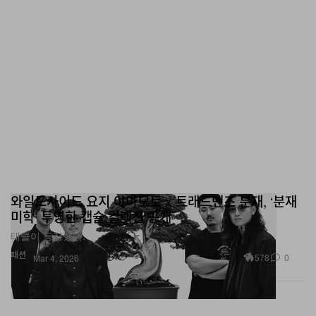
와일드사이드 요지 야마모토 x 트래드맨즈 분재, ‘분재
미학’ 투영한 캡슐 컬렉션 공개
태클이 등장했다.
패션
578
0
Mar 4, 2026