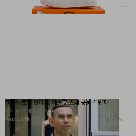
질다스 로액 인터뷰: 메종 키츠네 공동 설립자
가장 파리답게, 가장 키츠네답게.
제공 Maison kitsune
428
0