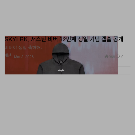
SKYLRK, 저스틴 비버 32번째 생일 기념 캡슐 공개
비버야 생일 축하해.
패션
969
0
Mar 3, 2026