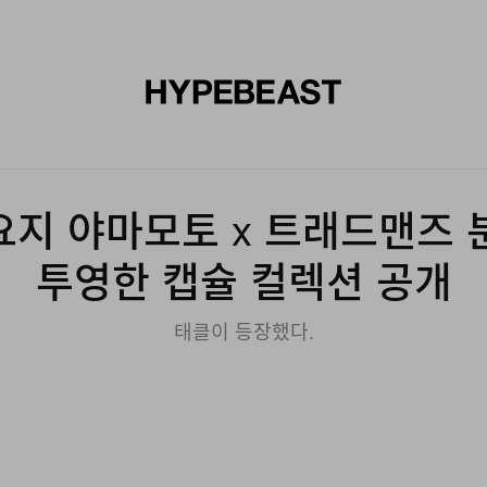
신발
미술
디자인
음악
라이프스타일
브랜드
온라
지 야마모토 x 트래드맨즈 분재
투영한 캡슐 컬렉션 공개
태클이 등장했다.