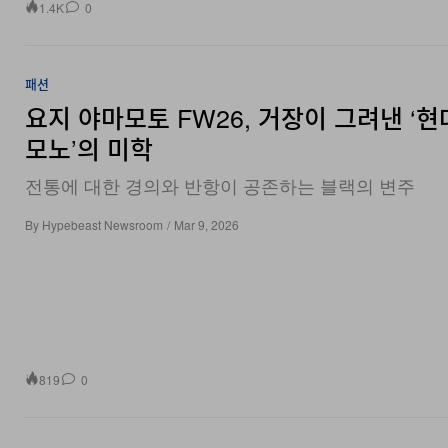
1.4K
0
패션
요지 야마모토 FW26, 거장이 그려낸 ‘현
모노’의 미학
전통에 대한 경의와 반항이 공존하는 블랙의 변주
By
Hypebeast Newsroom
/
Mar 9, 2026
819
0