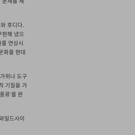
 분재를 제
와 후디다.
구현해 냈으
화를 연상시
 문화를 현대
 가위나 도구
적 기질을 가
풍류’를 완
, 와일드사이