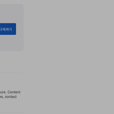
구독하기
ture. Content
es, contact