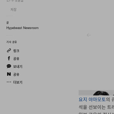
저장
글
Hypebeast Newsroom
기사 공유
링크
공유
보내기
공유
더보기
Wildside Yohji Yamamoto/Tradman's Bonsai
요지 야마모토
의 
석을 선보이는 트래