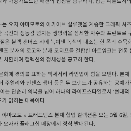
성과 아방가르드한 패션의 접점을 탐구하며, 입는 예술로서의
스는 요지 야마모토의 아카이브 실루엣을 계승한 그래픽 셔츠
한 곡선과 생동감 넘치는 생명력을 섬세한 자수와 프린트로 
 짙은 블랙 캔버스 위에 녹여낸 녹색의 대조는 한 폭의 수묵
드맨즈 분재의 로고와 분재 모티프를 결합한 아트워크는 전통
로 치환하며 컬렉션의 정체성을 공고히 한다.
문화에 경의를 표하는 액세서리 라인업이 힘을 보탠다. 분재
버 주얼리와 인센스 챔버 등은 두 브랜드가 공유하는 공예가
 이는 단순히 의복을 넘어 하나의 라이프스타일로서 ‘현대적 
도가 읽히는 대목이다.
야마모토 × 트래드맨즈 분재 협업 컬렉션은 오는 3월 6일
와 오사카 플래그십 매장에서 정식 발매된다.