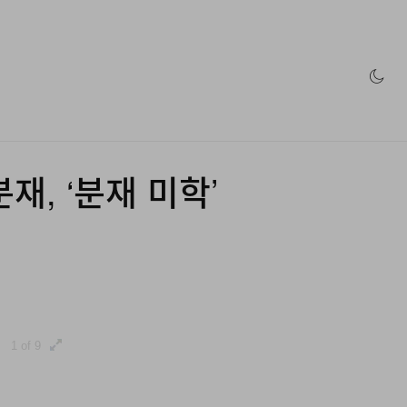
인 스토어
, ‘분재 미학’
1 of 9