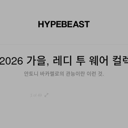
신발
미술
디자인
음악
라이프스타일
브랜드
온라
2026 가을, 레디 투 웨어 
안토니 바카렐로의 관능이란 이런 것.
1 of 49