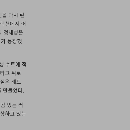
인을 다시 런
컬렉션에서 어
의 정체성을
트가 등장했
성 수트에 적
 타고 뒤로
 짙은 레드
를 만들었다.
감 있는 러
부상하고 있는