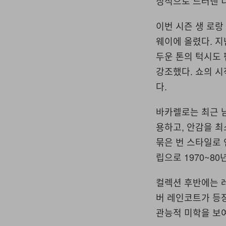
징적으로 드러낸 
이번 시즌 생 로
웨이에 올렸다. 지
두운 톤의 턱시도
강조했다. 쇼의 시
다.
바카렐로는 최근 
용하고, 안감을 최
묶은 번 스타일로 
립으로 1970~8
컬렉션 후반에는 
버 레인코트가 등장
관능적 미학을 보