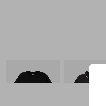
INITIAL
INITIAL
Billionaire Boys Club X Initial D Cotton T-
Billionaire Boys Club X Initial D
Shirt 3
Shirt
쇼핑하기
쇼핑하기