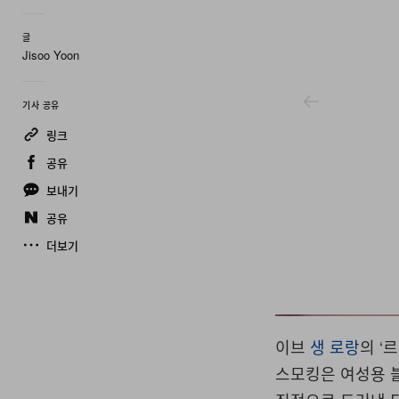
글
Jisoo Yoon
기사 공유
링크
공유
보내기
공유
더보기
Vogue Runway.com
이브
생 로랑
의 ‘
스모킹은 여성용 블