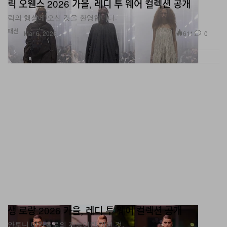
릭의 행성에 오신 것을 환영합니다.
패션
611
0
Mar 6, 2026
생 로랑 2026 가을, 레디 투 웨어 컬렉션 공개
안토니 바카렐로의 관능이란 이런 것.
패션
548
0
Mar 4, 2026