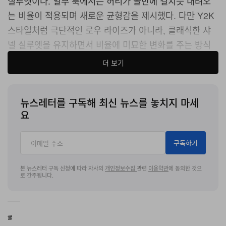
실루엣이다. 일부 룩에서는 허리가 골반에 걸치듯 내려오
는 비율이 적용되며 새로운 균형감을 제시했다. 다만 Y2K
스타일처럼 극단적인 로우 라이즈가 아니라, 클래식한 샤
넬 실루엣을 유지하면서 비율에 미묘한 변화를 주는 방식
으로 구현된 것이 특징이다.
더 보기
오버사이즈 트위드 재킷에 버건디 미니스커트를 낮게 걸친
스타일링, 허리선을 낮춘 뒤 벨트로 강조한 아이보리 드레
뉴스레터를 구독해 최신 뉴스를 놓치지 마세
스 등이 대표적인 룩으로 등장했다. 동시에 블라지는 1920
요
년대 샤넬의 드롭 웨이스트 실루엣을 현대적으로 재해석하
며 하우스의 역사적 디자인 코드와도 연결했다.
구독하기
컬렉션은 골드 버튼이 달린 블랙 스커트 수트로 시작해 프
본 뉴스레터 구독 신청에 따라 자사의
개인정보수집
관련
이용약관
에 동의한 것으
로 간주됩니다.
린트 체인메일과 트롱프뢰유 트위드, 자수 장식이 더해진
드레스 등 다양한 소재 실험으로 이어졌다. 자개 파예트를
니트 조직에 함께 짜 넣은 슬리브리스 톱과 스커트 세트, 회
글
화적인 스티치가 더해진 스커트 수트, 루렉스 벨벳 슬립 드