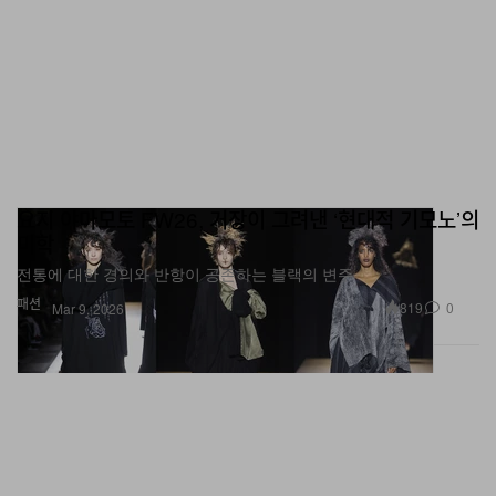
요지 야마모토 FW26, 거장이 그려낸 ‘현대적 기모노’의
미학
전통에 대한 경의와 반항이 공존하는 블랙의 변주
패션
819
0
Mar 9, 2026