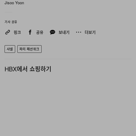
Jisoo Yoon
레스 등 샤넬 아틀리에의 장인 정신을 보여주는 디테일도
돋보였다.
기사 공유
피날레는 샤넬의 상징인 리틀 블랙 드레스로 장식됐다. 간
링크
공유
보내기
더보기
결한 저지 소재로 완성된 드레스는 앞면은 절제된 형태지
만, 등 부분을 깊게 드러내고 견갑 사이에 카멜리아 장식을
샤넬
파리 패션위크
더해 우아한 반전을 선사했다. 블라지는 이를 두고 “나에게
샤넬은 조용하지만 강력한 혁명”이라고 설명했다.
HBX에서 쇼핑하기
샤넬의 2026 가을, 겨울 레디 투 웨어 컬렉션은 상단 슬라
이드를 넘겨 확인 가능하다.