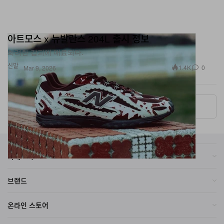
아트모스 x 뉴발란스 204L 출시 정보
화려한 갑피에 매료되다.
신발
1.4K
0
Mar 9, 2026
More ▾
카테고리
브랜드
온라인 스토어
자매 사이트