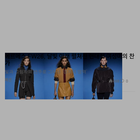
에르메스 FW26, 달빛 아래 펼쳐진 현대적 여성미의 찬
가
빛과 그림자의 변주로 그려낸 ‘경계의 영역’
패션
488
0