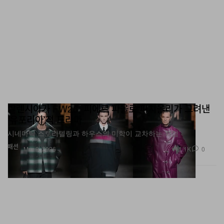
발렌시아가 FW26, 피에르 파올로 피치올리가 그려낸
‘유포리아’적 드라마
시네마틱 스토리텔링과 하우스의 미학이 교차하는 지점
패션
1.1K
0
Mar 9, 2026