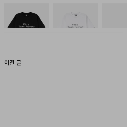
INITIAL
INITIAL
푸마
Billionaire Boys Club X Initial
Billionaire Boys Club X Initial
H-Street Once-
D Cotton T-Shirt 3
D Cotton T-Shirt 3
쇼핑하기
쇼핑하기
쇼핑하기
이전 글