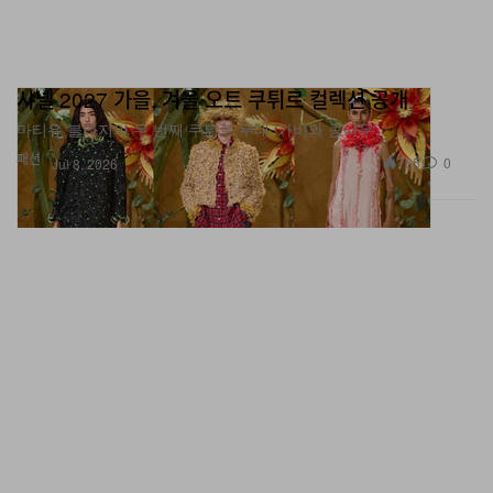
샤넬 2027 가을, 겨울 오트 쿠튀르 컬렉션 공개
마티유 블라지의 두 번째 쿠튀르 무대 ‘가비와 콩나무’.
패션
765
0
Jul 8, 2026