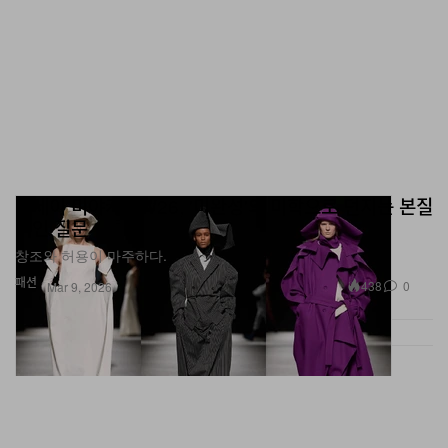
이세이 미야케 FW26, '미완성'의 미학으로 던지는 본질
적인 질문
창조와 허용이 마주하다.
패션
438
0
Mar 9, 2026