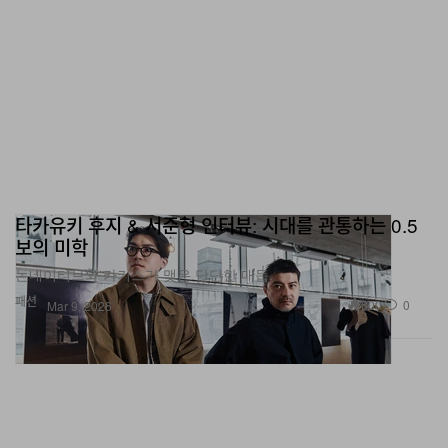
타카유키 후지 & 서준형 인터뷰: 시대를 관통하는 0.5
보의 미학
논네이티브와 카키스가 맺은 단단한 매듭.
패션
600
0
Mar 9, 2026