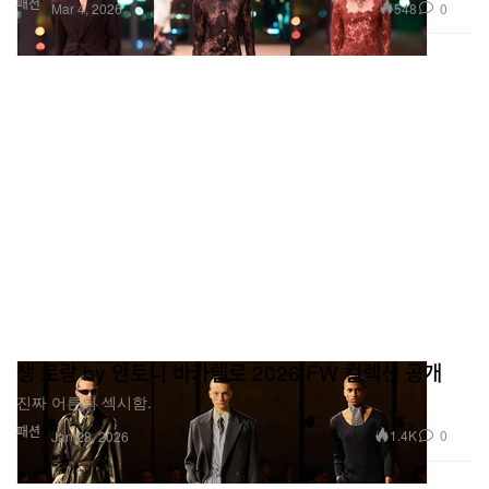
패션
548
0
Mar 4, 2026
생 로랑 by 안토니 바카렐로 2026 FW 컬렉션 공개
진짜 어른의 섹시함.
패션
1.4K
0
Jan 28, 2026