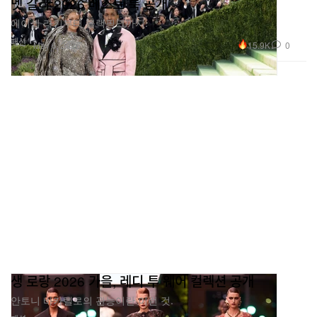
멧 갈라 2026 베스트 룩 공개
에이셉 라키부터 블랙핑크까지.
패션
15.9K
0
May 6, 2026
생 로랑 2026 가을, 레디 투 웨어 컬렉션 공개
안토니 바카렐로의 관능이란 이런 것.