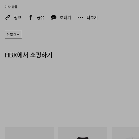
기사 공유
링크
공유
보내기
더보기
뉴발란스
HBX에서 쇼핑하기
Crocs
INITIAL
INITIAL
Crocs Roy
Billionaire Boys Club X Initial
Billionaire Boys 