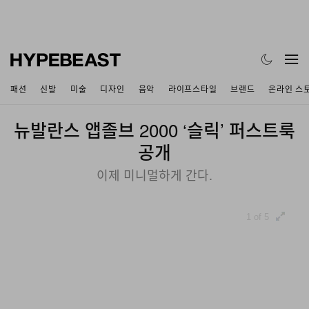
패션
신발
미술
디자인
음악
라이프스타일
브랜드
온라인 스
뉴발란스 앱졸브 2000 ‘슬릭’ 퍼스트룩
공개
이제 미니멀하게 간다.
1 of 5