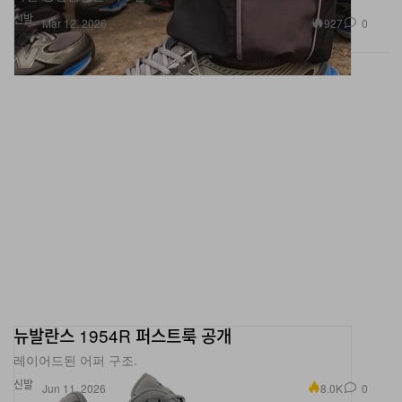
신발
927
0
Mar 12, 2026
뉴발란스 1954R 퍼스트룩 공개
레이어드된 어퍼 구조.
신발
8.0K
0
Jun 11, 2026