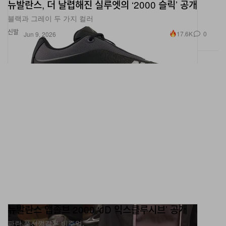
뉴발란스, 더 날렵해진 실루엣의 ‘2000 슬릭’ 공개
블랙과 그레이 두 가지 컬러
신발
17.6K
0
Jun 9, 2026
뉴발란스 앱졸브 2000 ‘JD 익스클루시브’ 공개
파란 풍선껌같은 비주얼.