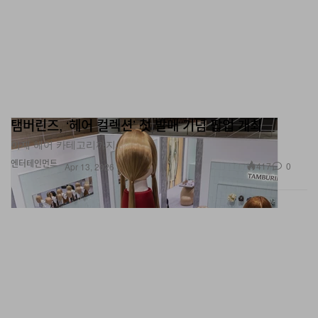
탬버린즈, ‘헤어 컬렉션’ 첫 발매 기념 팝업 개최
이제 헤어 카테고리까지.
엔터테인먼트
417
0
Apr 13, 2026