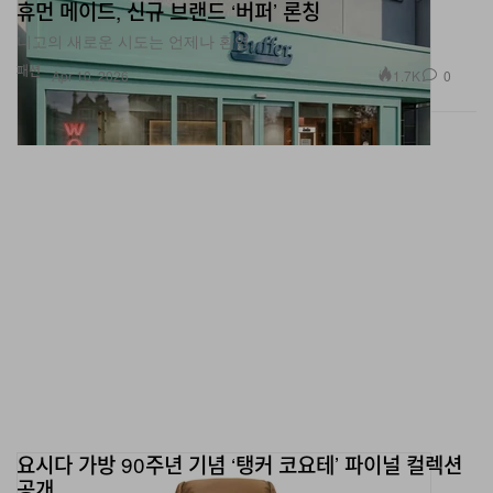
휴먼 메이드, 신규 브랜드 ‘버퍼’ 론칭
니고의 새로운 시도는 언제나 환영.
패션
1.7K
0
Apr 10, 2026
요시다 가방 90주년 기념 ‘탱커 코요테’ 파이널 컬렉션
공개