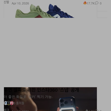
신발
17.7K
0
Apr 10, 2026
후면 셀피를 위한 인스타360 ‘스냅’ 공개
더 좋은 화질로 ‘셀카’ 찍기 가능.
5 출처들
테크