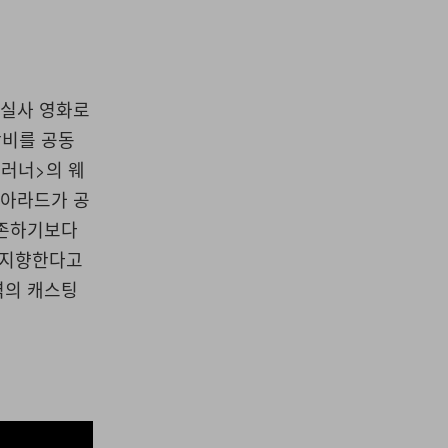
 실사 영화로
작비를 공동
 러너>의 웨
 아라드가 공
의존하기보다
 지향한다고
역의 캐스팅