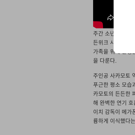
주간 소년 점프의 
든위크 시즌에 맞춘
가족을 위해 살생을
을 다룬다.
주인공 사카모토 역
푸근한 평소 모습과
카모토의 든든한 파
해 완벽한 연기 호
이치 감독이 메가
륭하게 이식했다는 