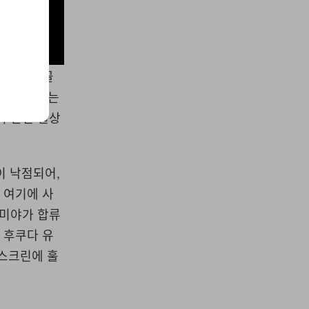
, 일본 골
였으나 현재는
의 반전 일상
이 낙점되어,
 여기에 사
후미야가 합류
 후쿠다 유
 스크린에 훌