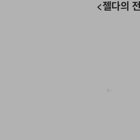
<젤다의 
3 of 3