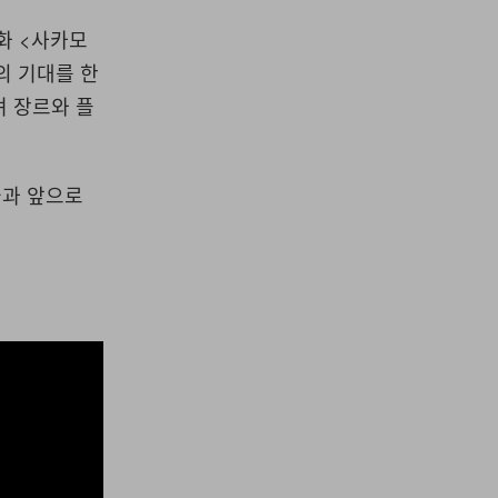
화 <사카모
의 기대를 한
며 장르와 플
들과 앞으로