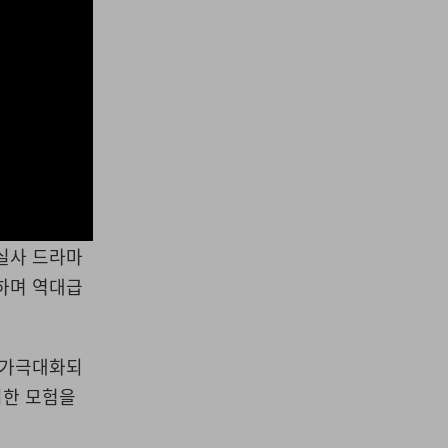
 실사 드라마
지하며 역대급
미가극대화되
외한 모험을