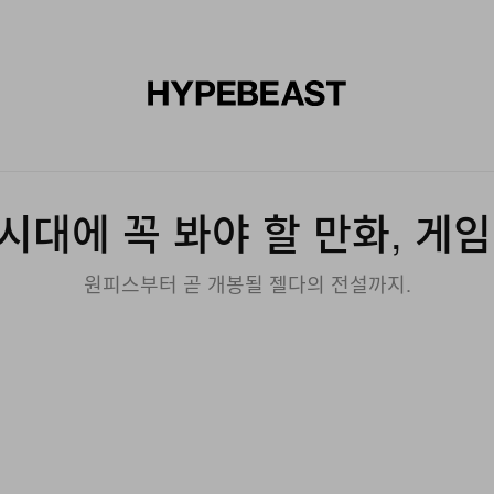
신발
미술
디자인
음악
라이프스타일
브랜드
온라
대에 꼭 봐야 할 만화, 게임
원피스부터 곧 개봉될 젤다의 전설까지.