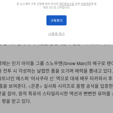
본 뉴스레터 구독 신청에 따라 자사의
개인정보수집
관련
이용약관
에 동
의한 것으로 간주됩니다.
구독하기
인기 액션 코미디 만화 <사카모토 데이즈>를 실사화한 영화로
나중에 하기
 지난 4월 29일 뜨거운 관심 속에 개봉했다. 전설의 킬러
 금하고 동네 슈퍼마켓을 운영하는 주인공 ‘사카모토 타로’
에는 인기 아이돌 그룹 스노우맨(Snow Man)의 메구로 렌
 전투 시 각성하는 날렵한 폼을 오가며 매력을 뽐내고 있다.
트너인 에스퍼 ‘아사쿠라 신’ 역으로 대세 배우 타카하시 
흡을 보여준다. <은혼> 실사화 시리즈로 흥행 공식을 입증한
폰을 잡아, 원작 특유의 스타일리시한 액션과 뻔뻔한 유머를
평을 받고 있다.