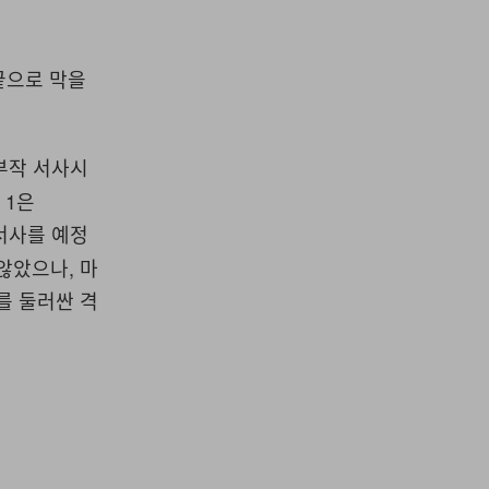
끝으로 막을
부작 서사시
 1은
서사를 예정
않았으나, 마
를 둘러싼 격