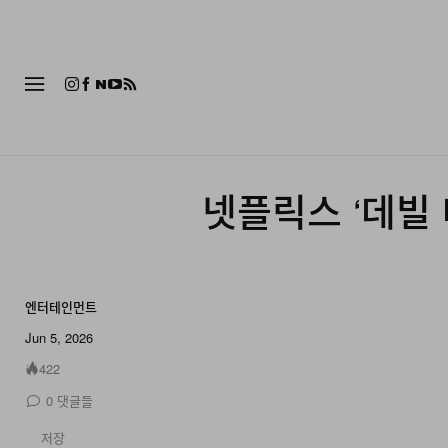
패션
넷플릭스 ‘데빌 
엔터테인먼트
Jun 5, 2026
422
0
댓글들
저장