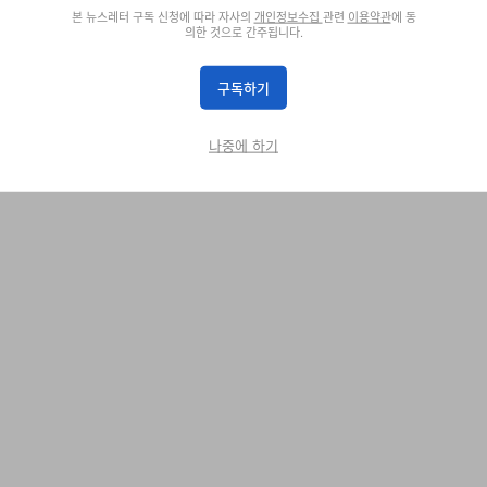
본 뉴스레터 구독 신청에 따라 자사의
개인정보수집
관련
이용약관
에 동
의한 것으로 간주됩니다.
Crocs
Merrell 1TRL
TIAL D
Crocs Roy
Merrell 1TRL X Perks An
구독하기
Next Gen Moc
쇼핑하기
쇼핑하기
나중에 하기