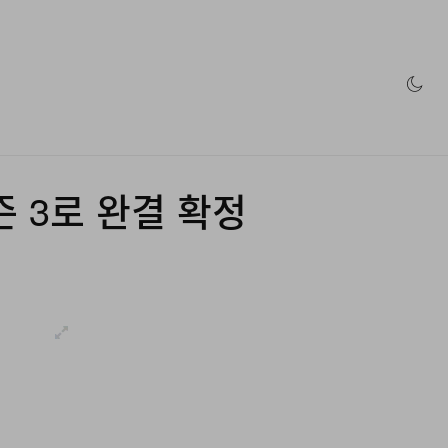
인 스토어
즌 3로 완결 확정