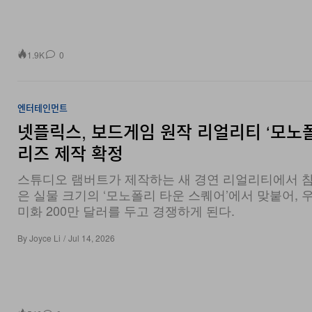
1.9K
0
엔터테인먼트
넷플릭스, 보드게임 원작 리얼리티 ‘모노폴
리즈 제작 확정
스튜디오 램버트가 제작하는 새 경연 리얼리티에서 
은 실물 크기의 ‘모노폴리 타운 스퀘어’에서 맞붙어, 
미화 200만 달러를 두고 경쟁하게 된다.
By
Joyce Li
/
Jul 14, 2026
546
0