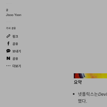
글
Jisoo Yoon
기사 공유
링크
공유
보내기
공유
더보기
요약
넷플릭스는
Devi
했다.