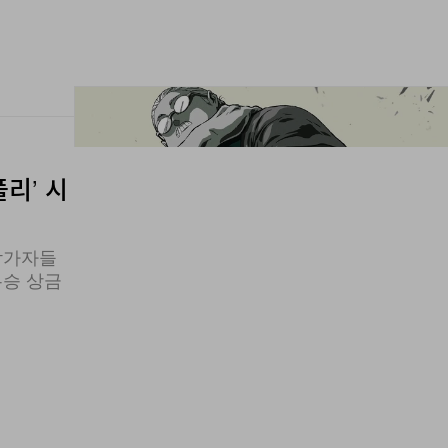
리’ 시
참가자들
우승 상금