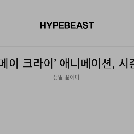
신발
미술
디자인
음악
라이프스타일
브랜드
온라
메이 크라이’ 애니메이션, 시
정말 끝이다.