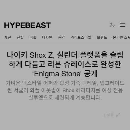
패션
신발
미술
디자인
음악
라이프스타일
브랜드
온라인 스
나이키 Shox Z, 실린더 플랫폼을 슬림
하게 다듬고 리본 슈레이스로 완성한
‘Enigma Stone’ 공개
가벼운 텍스타일 어퍼와 합성 가죽 디테일, 업그레이드
된 서큘러 와플 아웃솔이 Shox 헤리티지를 여성 전용
실루엣으로 세련되게 계승합니다.
1 of 8