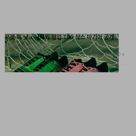
포겟 미 낫 x 나이키 협업 T90 샥스 마기아 공개
강렬한 네온 핑크와 그린.
신발
1.1K
0
Jun 7, 2026