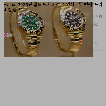
Rolex, 2026년 골드 워치 가격 또 인상…두 번째 ‘프리
미엄 점프’
Rolex가 2026년 골드 워치 리테일 가격을 올해 두 번째로 올리며 초
고자산가 컬렉터층을 정조준했다. 새로운 합금이 적용된
Cosmograph Daytona 등 하이엔드 귀금속 라인업에 집중 인상이
이뤄진다.
4 출처들
패션
19.3K
0
Jun 15, 2026