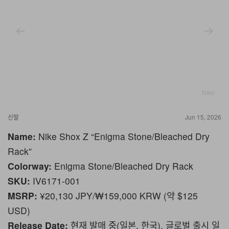
Nike
신발
Jun 15, 2026
Name:
Nike Shox Z “Enigma Stone/Bleached Dry
Rack”
Colorway:
Enigma Stone/Bleached Dry Rack
SKU:
IV6171-001
MSRP:
¥20,130 JPY/₩‎159,000 KRW (약 $125
USD)
Release Date:
현재 발매 중(일본, 한국), 글로벌 출시 일