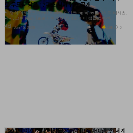
토 무드를 담은 17피스 써머 캡슐 공개
세 명의 아티스트가 Fox Racing 아이코nography를 그래픽 티셔츠,
저지, 코튼 롱슬리브로 재해석한 17피스 써머 캡슐 컬렉션.
패션
2.6K
0
Jun 15, 2026
1998년 이후 최다 시청…2026 NBA 파이널, 전 세계