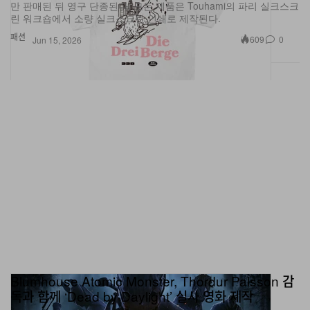
패션
609
0
Jun 15, 2026
Blumhouse Atomic Monster, Thordur Palsson 감
독과 함께 ‘Dead by Daylight’ 실사 영화 제작
‘The Damned’와 ‘The Valhalla Murders’를 연출한 아이슬란드 출신
감독 Thordur Palsson이 몬트리올에서 열린 게임 출시 10주년 완판