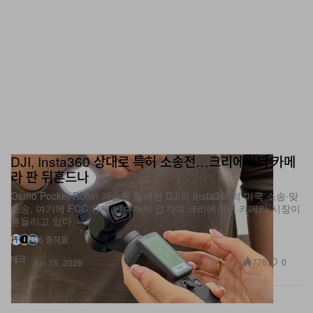
DJI, Insta360 상대로 특허 소송전…크리에이터 카메
라 판 뒤흔드나
Osmo Pocket·Ronin 기술을 둘러싼 DJI와 Insta360의 미국 소송·맞
소송, 여기에 FCC 규제 변수까지 겹치며 크리에이터 카메라 시장이
흔들리고 있다.
6 출처들
테크
776
0
Jun 15, 2026