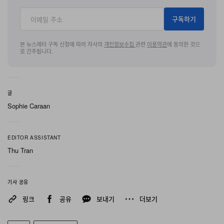
프로파일로 재구성되어, 컬럼 고유의 반응성 쿠셔닝은 유
지한 채 신 전체의 체적과 무게감을 덜어낸다. 그 결과 플랫
구독하기
폼의 DNA는 온전히 품으면서도 과거 레트로 스니커가 아
닌 동시대적인 Shox로 읽히고, 이전 Shox가 때로는 신발
본 뉴스레터 구독 신청에 따라 자사의
개인정보수집
관련
이용약관
에 동의한 것으
로 간주됩니다.
이라기보다 ‘코스튬’처럼 느껴지게 했던 과한 부피감은 말
끔히 걷어낸 인상을 남긴다.
글
가벼운 텍스타일과 합성가죽 디테일의 조합은 Shox Z 구
Sophie Caraan
조를 지탱하는 기능적 축을 이룬다. 텍스타일은 갑피 전반
에 통기성과 경량성을 더하고, 주요 지점에 배치된 합성가
EDITOR ASSISTANT
죽은 오리지널 Shox 스타일이 의존해 온 구조적 실루엣을
Thu Tran
단단히 잡아준다. 부드러움을 향하는 텍스타일과 정교함을
향하는 합성가죽, 서로 다른 방향으로 작동하는 두 소재 위
에 Enigma Stone/Bleach Dry Lacquer 팔레트가 더해
기사 공유
져 차분한 어스 톤의 하나된 무드로 정리되며, 소재 대비가
링크
공유
보내기
더보기
색상 대비로까지 번지지 않도록 조율한다. 개선된 서큘러