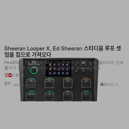
Sheeran Looper X, Ed Sheeran 스타디움 루프 셋
업을 집으로 가져오다
HeadRush FX 파워와 휴대 가능한 다이캐스트 설계, 멀티터치 컨트
롤까지 갖춘 진짜 라이브 루핑 뮤지션용 워크스테이션.
2 출처들
음악
557
0
Jun 15, 2026