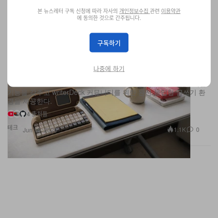
본 뉴스레터 구독 신청에 따라 자사의
개인정보수집
관련
이용약관
에 동의한 것으로 간주됩니다.
구독하기
운영체제·브라우저 없는 집중용 타자기, 수제 기기
Micro Journal Rev.6.1 Mini
나중에 하기
Un Kyu Lee가 만든 Micro Journal Rev.6.1 Mini는 오픈소스 기반의
클램셸 워드 프로세서로, 기계식 키보드와 Google Drive 자동 백업
기능을 갖추고 writerDeck 커뮤니티를 위한 완전 몰입형 글쓰기 환
경을 제공한다.
4 출처들
테크
1.1K
0
Jun 15, 2026