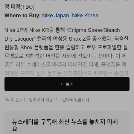
정 미정(TBC)
Where to Buy:
Nike Japan
,
Nike Korea
Nike JP와 Nike KR을 통해 “Enigma Stone/Bleach
Dry Lacquer” 컬러의 여성용 Shox Z를 공개했다. 익숙한
원통형 Shox 플랫폼을 한층 슬림하고 로우 프로파일한 실
루엣으로 재해석한 버전을 시장에 선보이는 셈이다. 이 제
품은 리본 슈레이스를 마무리 디테일로 더해, 플랫폼을 정
의해온 구조적 설계 논리는 유지하면서도 퍼포먼스 중심이
던 Shox 특유의 비주얼을 보다 정제되고 세련된 무드로 끌
더 보기
어올린다.
이 문서는 영어에서 자동으로 번역되었습니다.
Shox Z의 디자인 개념은 시각적 중량감에 의존해 온 기존
실루엣에 ‘절제’를 입히는 데서 출발한다. 플랫폼을 상징해
뉴스레터를 구독해 최신 뉴스를 놓치지 마세
온 원통형 Shox 컬럼은 이 모델에서 한층 슬림하고 낮은
요