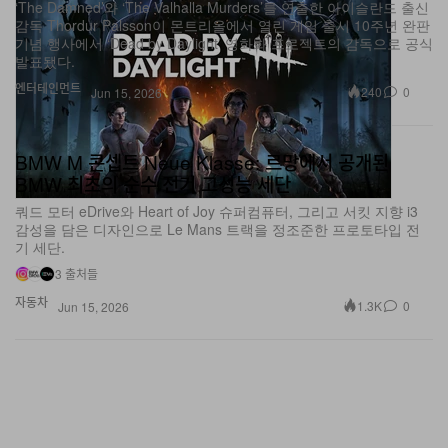
기념 행사에서 ‘Dead by Daylight’ 영화화 프로젝트의 감독으로 공식
발표됐다.
엔터테인먼트
240
0
Jun 15, 2026
BMW M 콘셉트 Neue Klasse: 르망에서 공개된
BMW 최초의 순수 전기 고성능 세단
쿼드 모터 eDrive와 Heart of Joy 슈퍼컴퓨터, 그리고 서킷 지향 i3
감성을 담은 디자인으로 Le Mans 트랙을 정조준한 프로토타입 전
기 세단.
3 출처들
자동차
1.3K
0
Jun 15, 2026