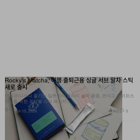
Rocky's Matcha, 여행·출퇴근용 싱글 서브 말차 스틱
새로 출시
언제 어디서나 즐기는 일본 하이퀄리티 말차 품종, 온더고 라이프스
타일을 위한 포터블 스틱 패키지.
음식
962
0
Jun 15, 2026