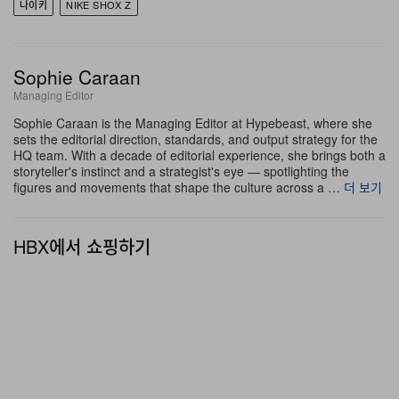
와플 아웃솔은 Nike 러너 계보 속에서 Shox Z를 잇는 헤
나이키
NIKE SHOX Z
리티지 지오메트리를 유지한 채 접지력을 안정적으로 책임
진다.
Sophie Caraan
Managing Editor
리본 슈레이스는 Shox Z가 전작과 무엇이 다른지를 가장
Sophie Caraan is the Managing Editor at Hypebeast, where she
선명하게 보여주는 디테일이다. 일반적인 원형 혹은 플랫
sets the editorial direction, standards, and output strategy for the
슈레이스가 러닝 실루엣 위에서 퍼포먼스 무드를 강하게
HQ team. With a decade of editorial experience, she brings both a
storyteller's instinct and a strategist's eye — spotlighting the
읽히게 한다면, 리본 슈레이스는 그 미감을 드레스 슈즈와
figures and movements that shape the culture across a …
더 보기
패션 슈즈 쪽으로 끌어당기며, 스포츠 레퍼런스를 완전히
지우지 않으면서도 부드럽게 중화시킨다. 원통형 Shox 엔
HBX에서 쇼핑하기
지니어링을 중심으로 구축된 실루엣 위에서 퍼포먼스에서
엘레강스로 톤을 살짝 전환시키는 바로 그 지점이, Shox Z
만의 아이덴티티가 새겨지는 순간이다.