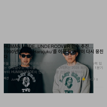
HUMAN MADE, UNDERCOVER 인수 추진…
1990년대 ‘Ura-Harajuku’를 이끈 두 거장이 다시 뭉친
다
6월 15일 체결된 비구속적 합의에 따라, 2026년 9월까지 구속력 있
는 주식양수도 계약을 맺고 UNDERCOVER는 2028 회계연도 1분기
부터 HUMAN MADE의 연결 자회사로 편입될 예정이다.
패션
3.6K
0
Jun 15, 2026