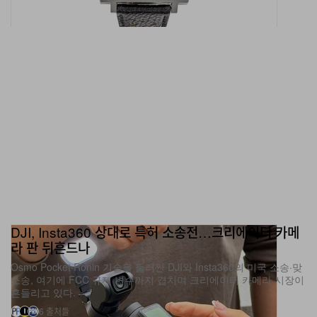
DJI, Insta360 상대로 특허 소송전…크리에이터 카메
라 판 뒤흔드나
Osmo Pocket·Ronin 기술을 둘러싼 DJI와 Insta360의 미국 소송·맞
소송, 여기에 FCC 규제 변수까지 겹치며 크리에이터 카메라 시장이
흔들리고 있다.
6 출처들
테크
776
0
Jun 15, 2026