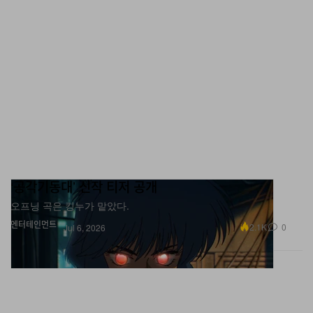
‘공각기동대’ 신작 티저 공개
오프닝 곡은 킹누가 맡았다.
엔터테인먼트
2.1K
0
Jul 6, 2026