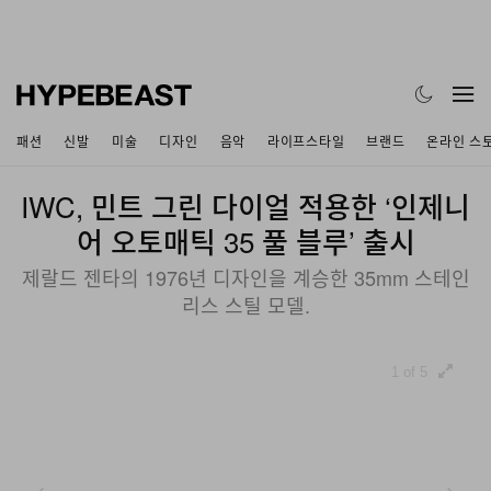
패션
신발
미술
디자인
음악
라이프스타일
브랜드
온라인 스
IWC, 민트 그린 다이얼 적용한 ‘인제니
어 오토매틱 35 풀 블루’ 출시
제랄드 젠타의 1976년 디자인을 계승한 35mm 스테인
리스 스틸 모델.
1 of 5