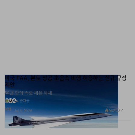
미국 FAA, 본토 상공 초음속 비행 허용하는 신규 규정
제안
50년 만의 속도 제한 해제
4 출처들
여행
962
0
Jul 6, 2026