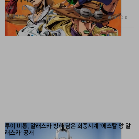
매주 에피소드 공개 예정.
엔터테인먼트
780
0
Jul 5, 2026
루이 비통, 알래스카 빙하 담은 회중시계 ‘에스칼 앙 알
래스카’ 공개