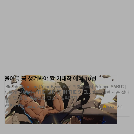
올여름 꼭 챙겨봐야 할 기대작 애니 10선
‘Bleach: Thousand-Year Blood War’ 최종장부터 Science SARU가
새롭게 선보이는 ‘THE GHOST IN THE SHELL’까지, 이번 시즌 절대
놓치면 안 될 작품들을 한눈에 정리했다.
엔터테인먼트
3.4K
0
Jul 4, 2026