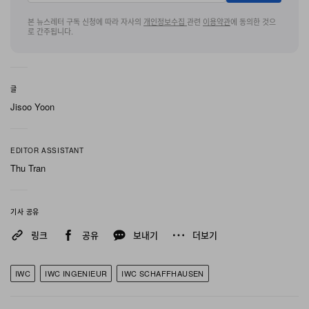
무브먼트는 IWC 자사 자동 칼리버 47110을 탑재했다. 진
본 뉴스레터 구독 신청에 따라 자사의
개인정보수집
관련
이용약관
에 동의한 것으
로 간주됩니다.
동수는 시간당 28,800회이며 42시간의 파워 리저브를 제
공한다. 무브먼트의 움직임은 사파이어 크리스탈 케이스백
을 통해 확인할 수 있으며, 제네바 스트라이프 등의 장식과
글
도금된 로터가 적용됐다. 가격은 1만 1,200달러로 책정됐
Jisoo Yoon
으며, IWC 공식 온·오프라인 부티크에서 주문 가능하다.
EDITOR ASSISTANT
Thu Tran
기사 공유
링크
공유
보내기
더보기
IWC
IWC INGENIEUR
IWC SCHAFFHAUSEN