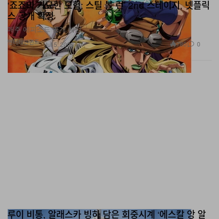
‘죠죠의 기묘한 모험: 스틸 볼 런’ 2nd 스테이지, 넷플릭
스 공개 확정
매주 에피소드 공개 예정.
엔터테인먼트
780
0
Jul 5, 2026
루이 비통, 알래스카 빙하 담은 회중시계 ‘에스칼 앙 알