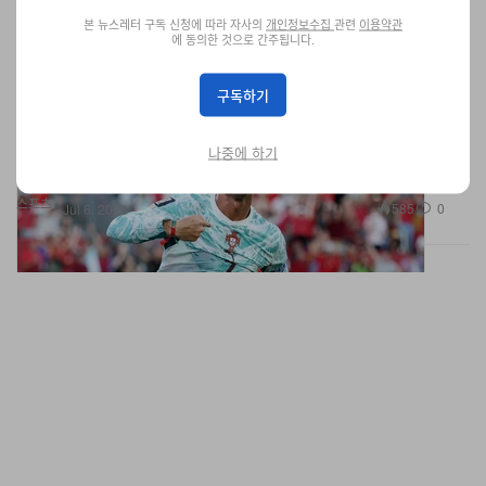
본 뉴스레터 구독 신청에 따라 자사의
개인정보수집
관련
이용약관
에 동의한 것으로 간주됩니다.
구독하기
크리스티아누 호날두, 월드컵 공식 은퇴 선언
나중에 하기
스페인과의 16강전을 앞두고 발표했다.
스포츠
585
0
Jul 6, 2026