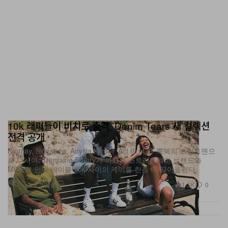
10k 래퍼들이 비치로 출격, Denim Tears 새 컬렉션
전격 공개
Niontay, Sideshow, Anysia Kym이 ‘Act III pt. 2’ 룩북의 프런트맨으
로 나서며, Tremaine Emory가 이끄는 스트리트웨어 브랜드와
MIKE의 인디 레이블 10k 사이의 케미를 한층 더 끌어올린다.
패션
1.3K
0
Jul 9, 2026