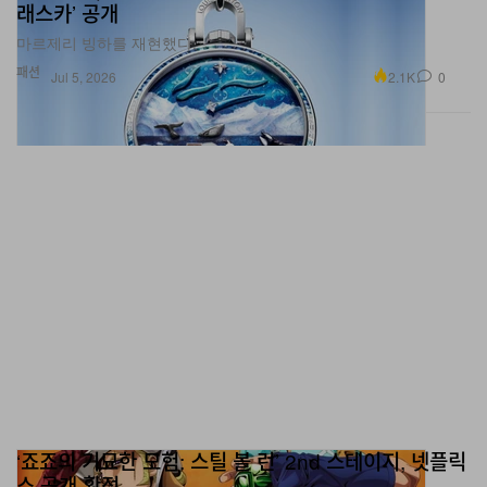
래스카’ 공개
마르제리 빙하를 재현했다.
패션
2.1K
0
Jul 5, 2026
‘죠죠의 기묘한 모험: 스틸 볼 런’ 2nd 스테이지, 넷플릭
스 공개 확정