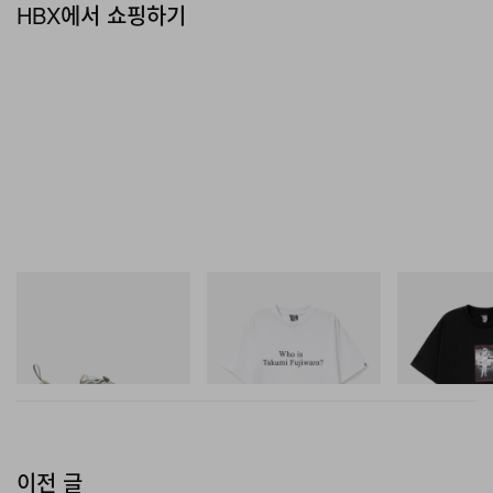
HBX에서 쇼핑하기
Merrell 1TRL
INITIAL
INITIAL
Merrell 1TRL X Perks And
Billionaire Boys Club X Initial
BILLIONAIRE 
Mini Cham Storm GORE-
D Cotton T-Shirt 3
INITIAL D COT
TEX®
#1
쇼핑하기
쇼핑하기
쇼핑하기
이전 글