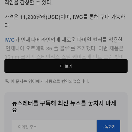
직임을 감상할 수 있다.
가격은 11,200달러(USD)이며, IWC를 통해 구매 가능하
다.
IWC
가 인제니어 라인업에 새로운 다이얼 컬러를 적용한
‘인제니어 오토매틱 35 풀 블루’를 추가했다. 이번 제품은
35mm 크기의 스테인리스 스틸 케이스에 민트 그린 빛이
도는 풀 블루(Pool Blue) 색상 다이얼을 매치한 것이 특징
더 보기
이다.
이 문서는 영어에서 자동으로 번역되었습니다.
디자인은 제랄드 젠타가 1976년 선보인 인제니어 SL 모델
을 기반으로 한다. 일체형 브레이슬릿과 5개의 스크루로 고
뉴스레터를 구독해 최신 뉴스를 놓치지 마세
정된 베젤 구조를 유지했으며, 다이얼에는 인제니어 특유
요
의 격자무늬 패턴을 새겼다. 바늘과 인덱스는 로듐 도금 처
리 후 슈퍼루미노바를 채워 야간 가독성을 높였다.
구독하기