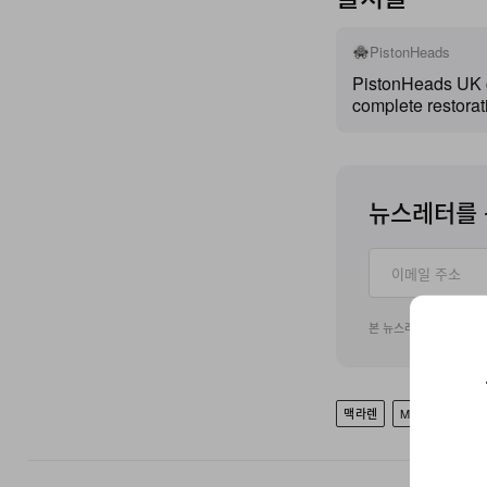
PistonHeads
PistonHeads UK 
complete restorat
the remarkable 
McLaren Special 
뉴스레터를 
본 뉴스레터 구독 신청
맥라렌
MCLAREN SPE