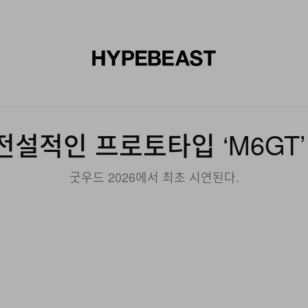
신발
미술
디자인
음악
라이프스타일
브랜드
온라
전설적인 프로토타입 ‘M6GT
굿우드 2026에서 최초 시연된다.