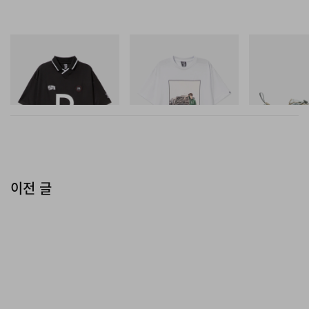
INITIAL
INITIAL
Merrell 1TRL
Billionaire Boys Club X Initial
Billionaire Boys Club X Initial
Merrell 1TRL X
D Game Shirt
D Cotton T-Shirt 2
Mini Cham Sto
TEX®
쇼핑하기
쇼핑하기
쇼핑하기
이전 글