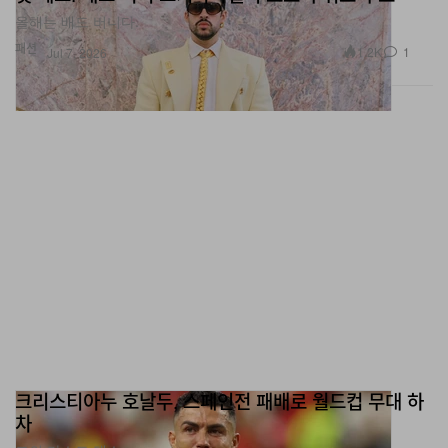
패션
1.2K
1
Jul 7, 2026
크리스티아누 호날두, 스페인전 패배로 월드컵 무대 하
차
그의 라스트 댄스.
스포츠