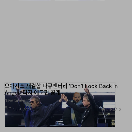
오아시스 재결합 다큐멘터리 'Don’t Look Back in
Anger' 티저 예고편 공개
“Liveforever.”
음악
1.1K
0
Jul 6, 2026