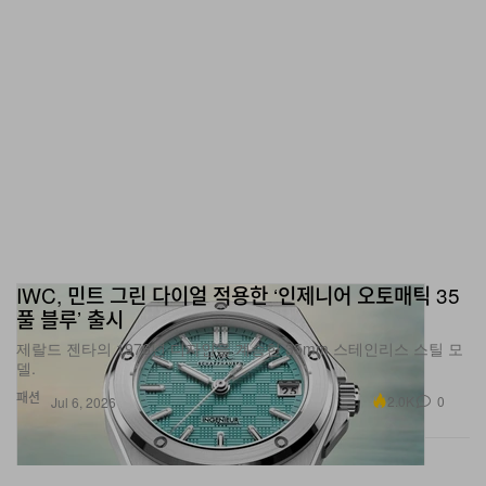
IWC, 민트 그린 다이얼 적용한 ‘인제니어 오토매틱 35
풀 블루’ 출시
제랄드 젠타의 1976년 디자인을 계승한 35mm 스테인리스 스틸 모
델.
패션
2.0K
0
Jul 6, 2026