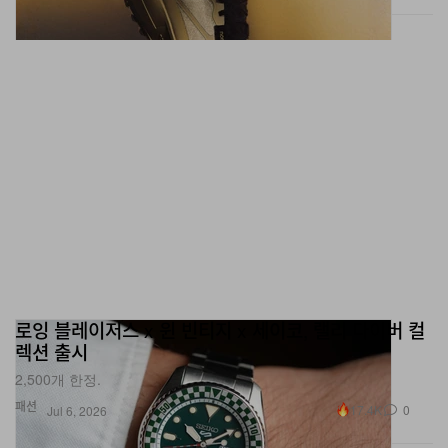
로잉 블레이저스 x 윈 빈티지 x 세이코, 랠리 다이버 컬
렉션 출시
2,500개 한정.
패션
17.4K
0
Jul 6, 2026