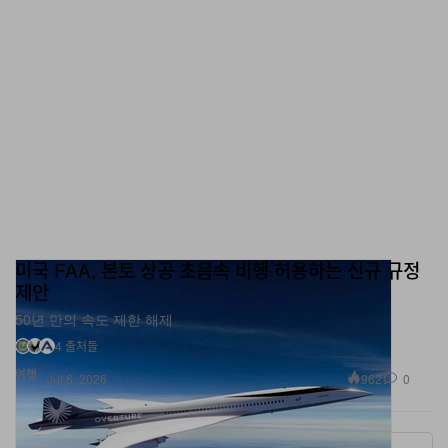
미국 FAA, 본토 상공 초음속 비행 허용하는 신규 규정
제안
50년 만의 속도 제한 해제
4 출처들
여행
962
0
Jul 6, 2026
More ▾