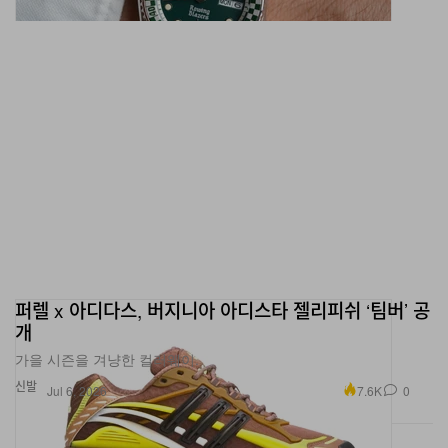
퍼렐 x 아디다스, 버지니아 아디스타 젤리피쉬 ‘팀버’ 공
개
가을 시즌을 겨냥한 컬러웨이.
신발
7.6K
0
Jul 6, 2026