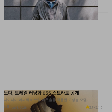
노다, 트레일 러닝화 055 스트라토 공개
다이니마 어퍼와 비브람 아웃솔을 적용한 고성능 모델.
신발
2.1K
0
Jul 6, 2026