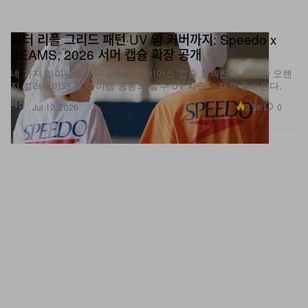
워터 리플 그리드 패턴·UV 암 커버까지: Speedo x
BEAMS, 2026 서머 캡슐 확장 공개
네 가지 아이템으로 구성된 암피비어스 캡슐 컬렉션이 선명한 오렌
지 컬러웨이와 전 아이템 공통의 발수·UV 차단 소재로 돌아온다.
패션
2.9K
0
Jul 12, 2026