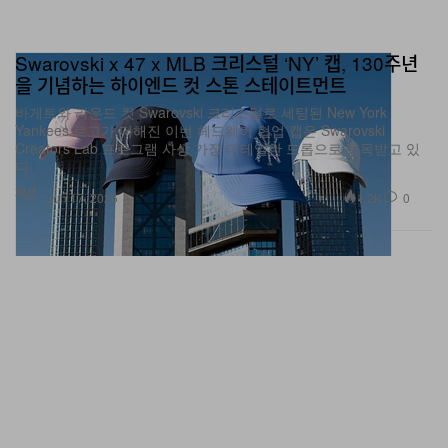
Swarovski x 47 x MLB 크리스털 ‘NY’ 캡, 130주년
을 기념하는 하이엔드 컷 스톤 스테이트먼트
바게트와 라운드 컷 Swarovski 크리스털로 세팅된 New York
Yankees 로고가 더해진 이번 헤드웨어 협업 캡은 Swarovski
Creators Lab 프로그램 사상 가장 디테일한 드롭으로 주목받고 있
다.
패션
1.2K
0
Jun 17, 2026