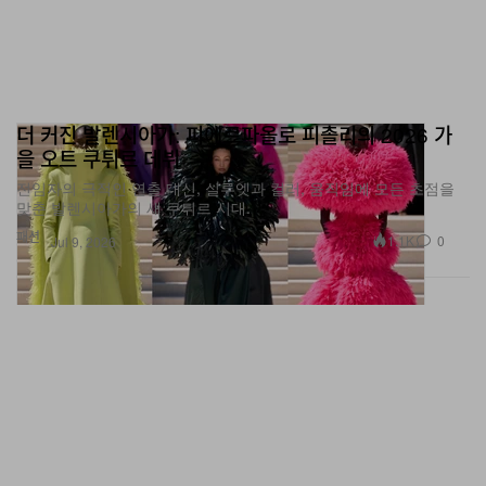
더 커진 발렌시아가: 피에르파올로 피촐리의 2026 가
을 오트 쿠튀르 데뷔
전임자의 극적인 연출 대신, 실루엣과 컬러, 움직임에 모든 초점을
맞춘 발렌시아가의 새 쿠튀르 시대.
패션
1.1K
0
Jul 9, 2026