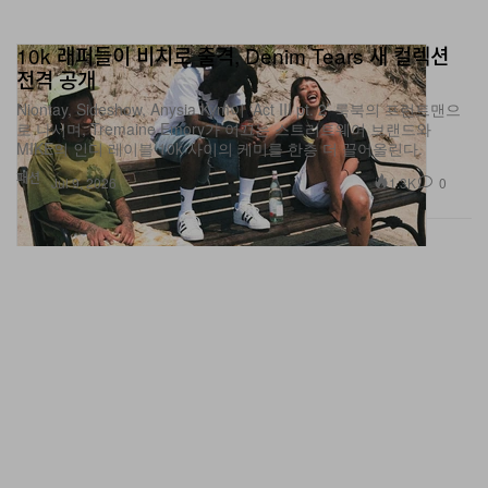
10k 래퍼들이 비치로 출격, Denim Tears 새 컬렉션
전격 공개
Niontay, Sideshow, Anysia Kym이 ‘Act III pt. 2’ 룩북의 프런트맨으
로 나서며, Tremaine Emory가 이끄는 스트리트웨어 브랜드와
MIKE의 인디 레이블 10k 사이의 케미를 한층 더 끌어올린다.
패션
1.3K
0
Jul 9, 2026