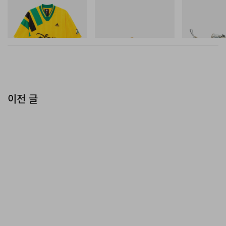
Adidas Originals X Brain
SAMBA OG
Merrell 1TRL X
Dead Disney Football Jersey
Mini Cham Sto
쇼핑하기
TEX®
쇼핑하기
쇼핑하기
이전 글