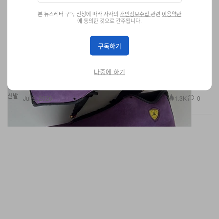
본 뉴스레터 구독 신청에 따라 자사의
개인정보수집
관련
이용약관
에 동의한 것으로 간주됩니다.
나이젤 실베스터, 에어 조던 14 "퍼플 페라리" WNBA
PE 첫 공개
구독하기
여성 농구를 기념하는 한정 플레이어 에디션으로, 생동감 넘치는 퍼
플 프리미엄 스웨이드와 페라리에서 영감을 받은 모터스포츠 디테
일을 더했다.
나중에 하기
신발
1.3K
0
Jul 9, 2026