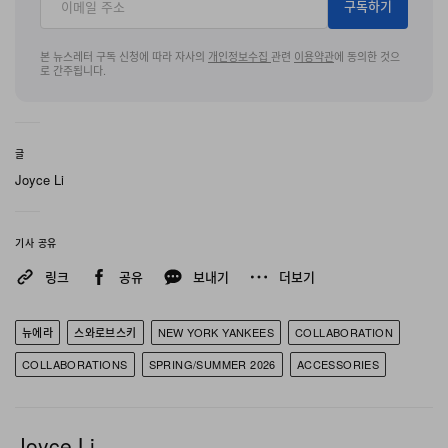
구독하기
Swarovski 크리스털이 세팅된 골드 체인이 챙 위를 장식
하며 스포츠 캡에 화려한 블링 포인트를 더한다. 현재까지
본 뉴스레터 구독 신청에 따라 자사의
개인정보수집
관련
이용약관
에 동의한 것으
로 간주됩니다.
공개된 정보에 따르면 59FIFTY와 9FORTY 캡이 이번 드
롭을 통해 출시될 예정이다.
글
New Era x Swarovski 2026 Spring/Summer 컬렉션은
Joyce Li
7월 15일, 일부 지정된 리테일러를 통해 출시될 예정이다.
기사 공유
링크
공유
보내기
더보기
뉴에라
스와로브스키
NEW YORK YANKEES
COLLABORATION
COLLABORATIONS
SPRING/SUMMER 2026
ACCESSORIES
Joyce Li