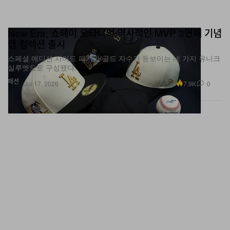
New Era, 쇼헤이 오타니의 역사적인 MVP 3연패 기념
캡 컬렉션 출시
스페셜 에디션 사이드 패치와 골드 자수가 돋보이는 네 가지 유니크
실루엣으로 구성됐다.
패션
7.9K
0
Jul 17, 2026