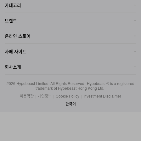
브랜드
온라인 스토어
자매 사이트
회사소개
2026
Hypebeast Limited
. All Rights Reserved.
Hypebeast ® is a registered
trademark of Hypebeast Hong Kong Ltd.
이용약관
|
개인정보
|
Cookie Policy
|
Investment Disclaimer
한국어