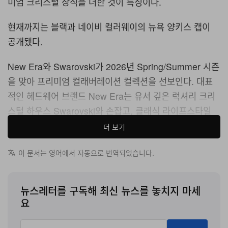
미엄 크리스털 장식을 더한 것이 특징이다.
현재까지는 블랙과 네이비 컬러웨이의 뉴욕 양키스 캡이
공개됐다.
New Era와 Swarovski가 2026년 Spring/Summer 시즌
을 맞아 프리미엄 컬래버레이션 컬렉션을 선보인다. 대표
적인 헤드웨어 브랜드 New Era는 유서 깊은 럭셔리 크리
스털 하우스 Swarovski와 손잡고, 클래식 라이프스타일
실루엣을 하이패션 무드의 아이코닉 아이템으로 격상시킬
더 보기
예정이다.
이 문서는 영어에서 자동으로 번역되었습니다.
이번 캡슐 컬렉션은 MLB 시즌 한가운데 공개되며, 브랜드
를 대표하는 시그니처 캡에 정교하게 커팅된 크리스털 장
뉴스레터를 구독해 최신 뉴스를 놓치지 마세
식을 더해 팀 로고와 브랜딩 포인트에 직접 인레이한 것이
요
특징이다. 캡은 New York Yankees 로고가 더해진 블랙
과 네이비 두 가지 컬러웨이로 선보일 예정이다.