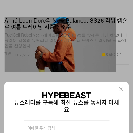
Aimé Leon Dore와 New Balance, SS26 러닝 캡슐
로 여름 트레이닝 시즌 정조준
FuelCell Rebel v5와 레이스용 SC Elite v5를 앞세운 러닝 캡슐에 테
크웨어 감성의 유틸리티 웨어가 더해져 퍼포먼스 트레이닝 풀 라인
업을 완성한다.
패션
5.8K
0
Jul 9, 2026
뉴스레터를 구독해 최신 뉴스를 놓치지 마세
요