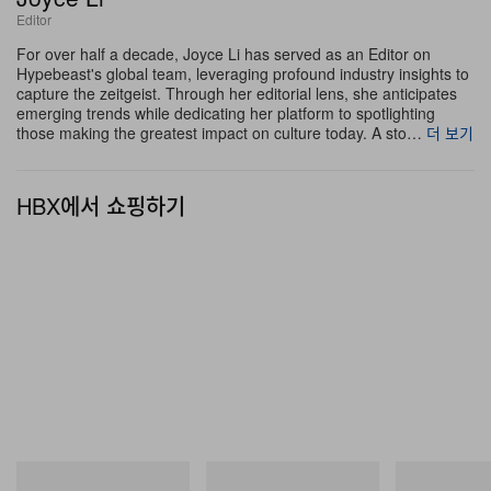
Editor
For over half a decade, Joyce Li has served as an Editor on
Hypebeast's global team, leveraging profound industry insights to
capture the zeitgeist. Through her editorial lens, she anticipates
emerging trends while dedicating her platform to spotlighting
those making the greatest impact on culture today. A sto…
더 보기
HBX에서 쇼핑하기
아디다스 오리지널스
아디다스 오리지널스
Merrell 1TRL