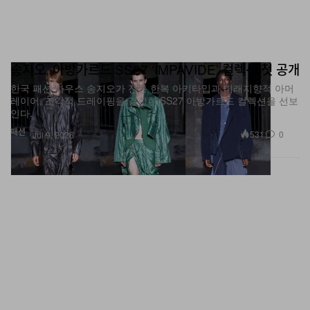
송지오, 아방가르드 SS27 ‘IMPAVIDE’ 컬렉션 첫 공개
한국 패션 하우스 송지오가 전통 한복 아키타입과 미래지향적 아머
레이어, 조각적 드레이핑을 결합한 SS27 아방가르드 컬렉션을 선보
인다.
패션
531
0
Jul 9, 2026