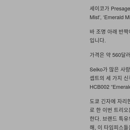
세이코가 Presage 
Mist’, ‘Emerald
바 조명 아래 반
입니다.
가격은 약 560달
Seiko가 많은 사랑을
셉트의 세 가지 신작
HCB002 “Emeral
도쿄 긴자에 자리한 
로 한 이번 트리오
한다. 브랜드 특
해, 이 타임피스