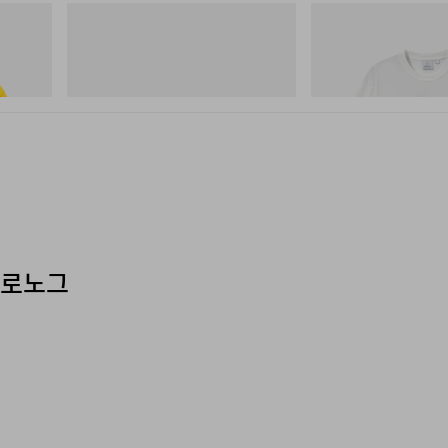
On
그라미치
isney
Cloudmonster 1
Joker Tee
쇼핑하기
쇼핑하기
크로노그