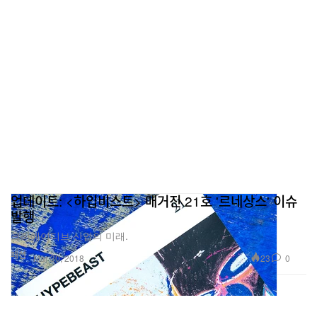
업데이트: <하입비스트> 매거진 21호 '르네상스' 이슈
발행
크리에이티브 산업의 미래.
패션
23
0
Mar 30, 2018