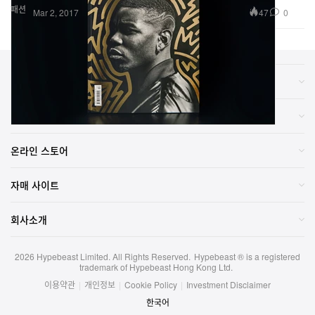
패션
47
0
Mar 2, 2017
카테고리
브랜드
온라인 스토어
자매 사이트
회사소개
2026
Hypebeast Limited
. All Rights Reserved.
Hypebeast ® is a registered
trademark of Hypebeast Hong Kong Ltd.
이용약관
|
개인정보
|
Cookie Policy
|
Investment Disclaimer
한국어