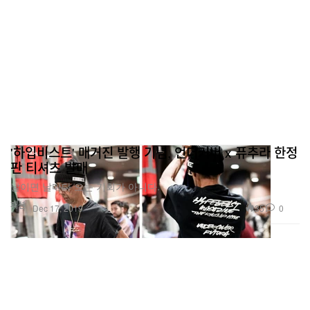
'하입비스트' 매거진 발행 기념, 언더커버 x 퓨추라 한정
판 티셔츠 발매
날이면 날마다 오는 기회가 아니다.
패션
35
0
Dec 17, 2019