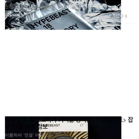
소라야마 하지메, 고릴라즈, 네펜시스 등.
패션
21
0
Jul 14, 2017
축구 선수 폴 포그바가 커버를 장식한 <하입비스트> 잡
지 17호 발행 정보
이름하여 ‘연결’ 이슈.