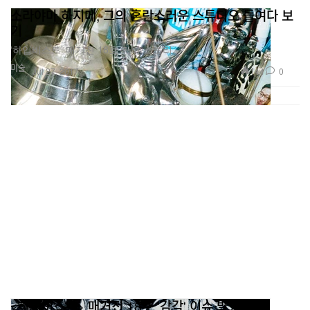
소라야마 하지메, 그의 혼란스러운 스튜디오 들여다 보
기
‘하입비스트’ 매거진 18호 커버 스토리.
미술
144
0
Jul 27, 2017
<하입비스트> 매거진 18호 '감각' 이슈 발행