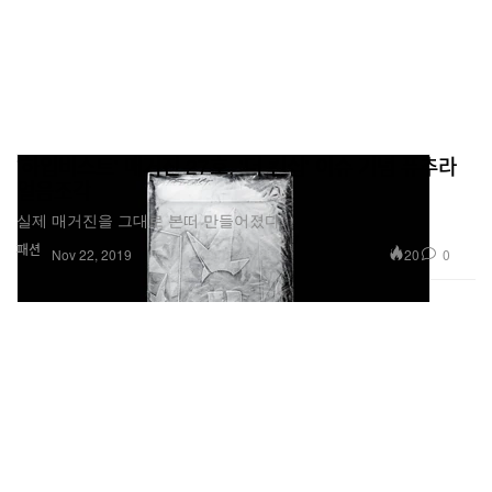
'하입비스트' 매거진 27호, '더 킨십' 이슈 기념 퓨추라
얼음조각
실제 매거진을 그대로 본떠 만들어졌다.
패션
20
0
Nov 22, 2019