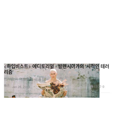
<하입비스트> 에디토리얼 - 발렌시아가의 '시적인 테러
리즘'
한가함과 격렬함이 공존한다.
패션
45
0
Jan 26, 2018