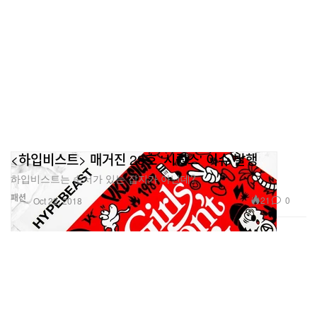
<하입비스트> 매거진 23호 '시퀀스' 이슈 발행
하입비스트는 순서가 있는 잡지가 아닌데?
패션
21
0
Oct 22, 2018