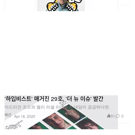
'하입비스트' 매거진 29호, '더 뉴 이슈' 발간
아드리안 조프와 엘리 러셀 리네츠의 대담이 궁금하다면.
패션
51
0
Apr 16, 2020