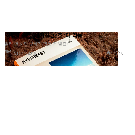
'하입비스트' 매거진 26호 '더 리듬'
빨리 안 사면 구하기 힘든 거 알죠?
패션
17
0
Sep 11, 2019