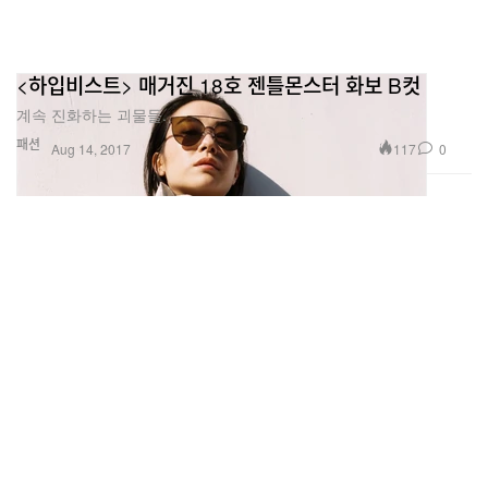
<하입비스트> 매거진 18호 젠틀몬스터 화보 B컷
계속 진화하는 괴물들.
패션
117
0
Aug 14, 2017