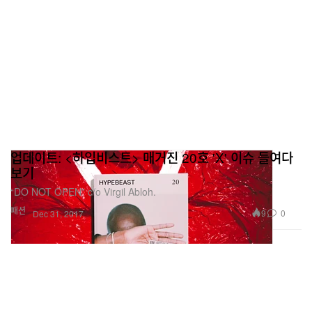
업데이트: <하입비스트> 매거진 20호 'X' 이슈 들여다
보기
“DO NOT OPEN” c/o Virgil Abloh.
패션
9
0
Dec 31, 2017