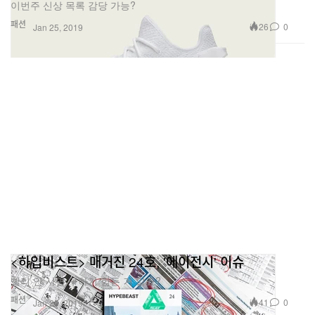
이번주 신상 목록 감당 가능?
패션
26
0
Jan 25, 2019
<하입비스트> 매거진 24호, '에이전시' 이슈
빨리 안 사면 구하기 힘든 거 알죠?
패션
41
0
Jan 25, 2019