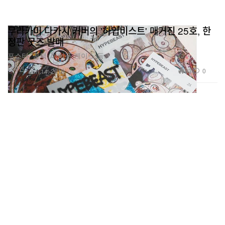
무라카미 다카시 커버의 '하입비스트' 매거진 25호, 한
정판 굿즈 발매
포스터, 공책, 아이폰 케이스 등.
디자인
83
0
Jun 14, 2019