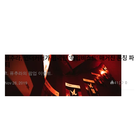
퓨추라, 언더커버가 함께한 '하입비스트' 매거진 론칭 파
티
ft. 퓨추라의 팝업 이벤트.
41
0
Nov 26, 2019