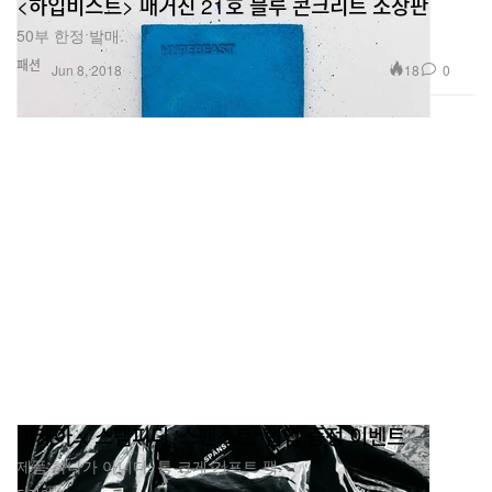
<하입비스트> 매거진 21호 블루 콘크리트 소장판
50부 한정 발매.
패션
18
0
Jun 8, 2018
이케아 x 스탬피디 '스펜스트' 협업 증정 이벤트
제품 하나가 아니다. 통 크게 기프트 팩.