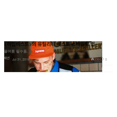
<하입비스트>의 유틸리티 베스트 스타일링 법
올여름 필수품.
패션
230
0
Jul 31, 2018