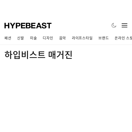
패션
신발
미술
디자인
음악
라이프스타일
브랜드
온라인 스
하입비스트 매거진