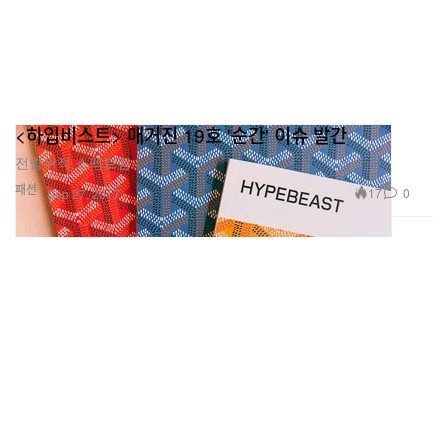
<하입비스트> 매거진 19호 '순간' 이슈 발간
전방위적 스펙트럼.
패션
17
0
Sep 27, 2017