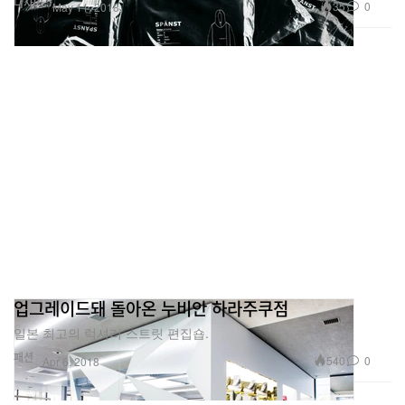
디자인
35
0
May 11, 2018
업그레이드돼 돌아온 누비안 하라주쿠점
일본 최고의 럭셔리 스트릿 편집숍.
패션
540
0
Apr 6, 2018