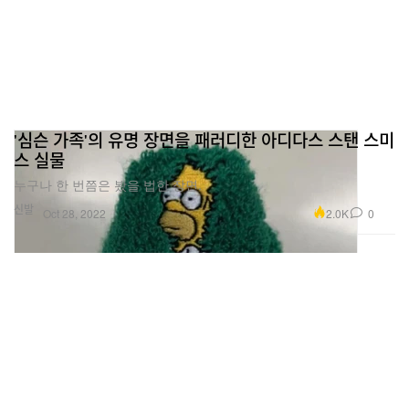
'심슨 가족'의 유명 장면을 패러디한 아디다스 스탠 스미
스 실물
누구나 한 번쯤은 봤을 법한 장면.
신발
2.0K
0
Oct 28, 2022