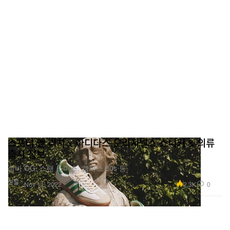
스포티 앤 리치 x 아디다스 오리지널스 스니커 & 의류
출시 정보
삼바 OG, 스탠 스미스, 캠퍼스 80s 등.
신발
2.3K
0
Nov 11, 2022