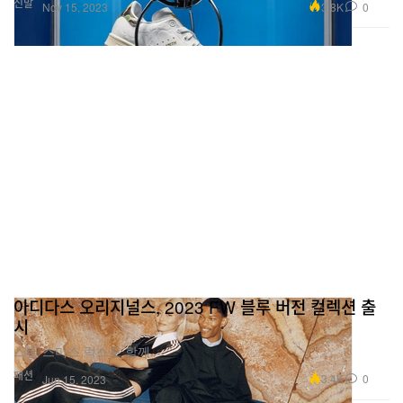
신발
3.8K
0
Nov 15, 2023
아디다스 오리지널스, 2023 FW 블루 버전 컬렉션 출
시
스탠 스미스 럭스도 함께.
패션
3.4K
0
Jun 15, 2023