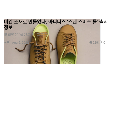
비건 소재로 만들었다, 아디다스 '스탠 스미스 뮬' 출시
정보
모델명은 ‘플랜트 앤 그로우’.
신발
629
0
Aug 5, 2022