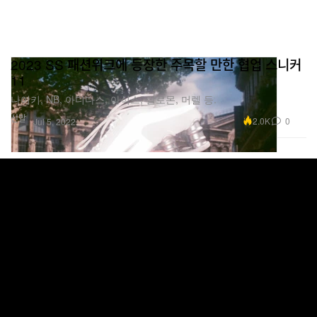
2023 SS 패션위크에 등장한 주목할 만한 협업 스니커
11
나이키, NB, 아디다스, 아식스, 살로몬, 머렐 등.
신발
2.0K
0
Jul 5, 2022