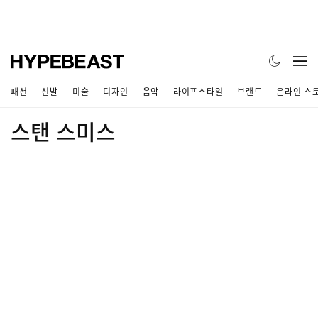
패션
신발
미술
디자인
음악
라이프스타일
브랜드
온라인 스
스탠 스미스