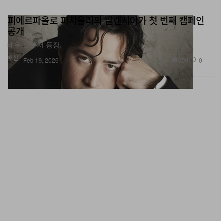
피에르파올로 피치올리의 발렌시아가 첫 번째 캠페인
공개
배우 노윤서 등장.
패션
609
0
Feb 19, 2026
BTS 정국, 파리 공연서 발렌시아가 커스텀 룩 착용