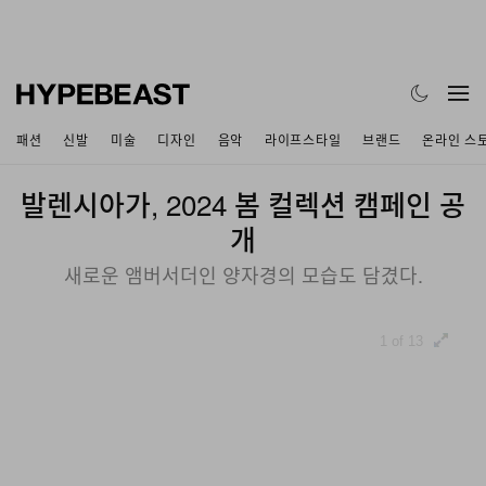
패션
신발
미술
디자인
음악
라이프스타일
브랜드
온라인 스
발렌시아가, 2024 봄 컬렉션 캠페인 공
개
새로운 앰버서더인 양자경의 모습도 담겼다.
1 of 13