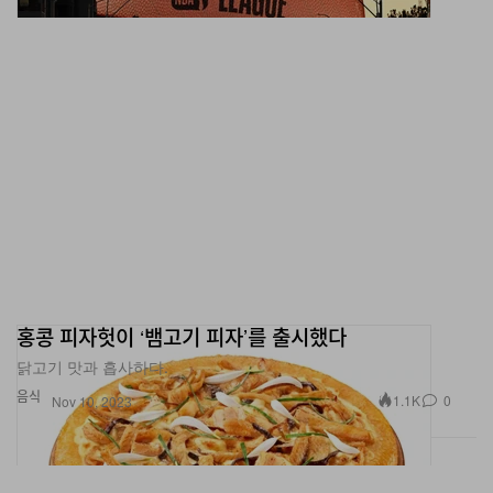
홍콩 피자헛이 ‘뱀고기 피자’를 출시했다
닭고기 맛과 흡사하다.
음식
1.1K
0
Nov 10, 2023