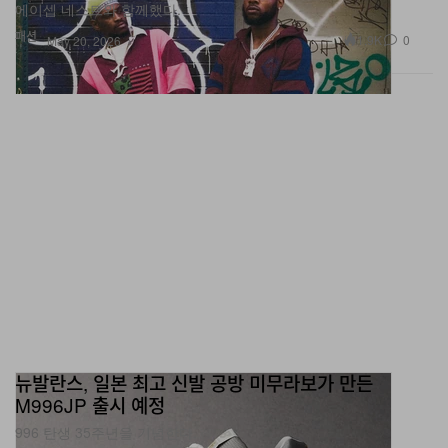
패션
1.9K
0
May 20, 2026
뉴발란스, 일본 최고 신발 공방 미무라보가 만든
M996JP 출시 예정
996 탄생 35주년을 기념한다.
신발
26.7K
0
Nov 10, 2023