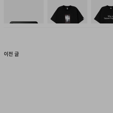
마스터마인드 월드
INITIAL
INITIAL
Mastermind World X Toyo
BILLIONAIRE BOYS CLUB X
Billionaire Boys 
Steel T-192 Black Steel
INITIAL D COTTON T-SHIRT
D Cotton T-Shirt
Toolbox
#1
쇼핑하기
쇼핑하기
쇼핑하기
이전 글