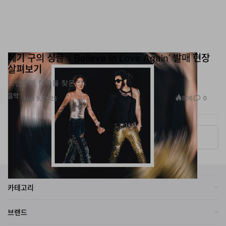
페기 구의 싱글 ‘I Believe In Love Again’ 발매 현장
살펴보기
오랜만에 한국을 찾은 그.
음악
806
0
Nov 9, 2023
More ▾
카테고리
브랜드
온라인 스토어