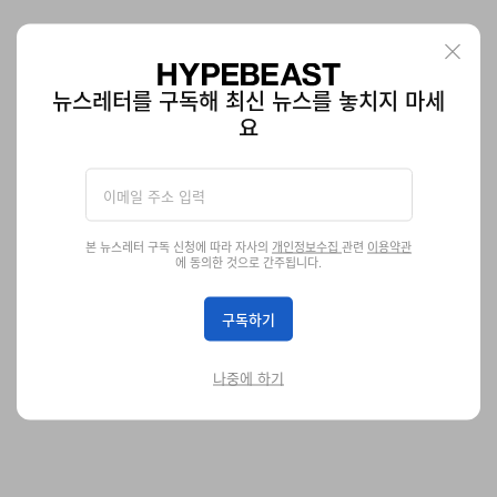
11월 첫째 주 주목할 만한 파티 7
볼노스트의 재오픈부터 백 투 백으로만 채워진 파티까지.
뉴스레터를 구독해 최신 뉴스를 놓치지 마세
음악
요
764
0
Nov 2, 2023
본 뉴스레터 구독 신청에 따라 자사의
개인정보수집
관련
이용약관
에 동의한 것으로 간주됩니다.
구독하기
나중에 하기