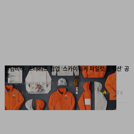
컬럼비아, 스타워즈 협업 ‘스카이워커 파일럿 컬렉션’ 공
개
영화 속 스타파이터 파일럿 수트를 닮은 재킷.
패션
8.7K
0
Nov 2, 2023