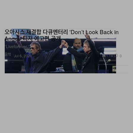
오아시스 재결합 다큐멘터리 'Don’t Look Back in
Anger' 티저 예고편 공개
“Liveforever.”
음악
1.1K
0
Jul 6, 2026