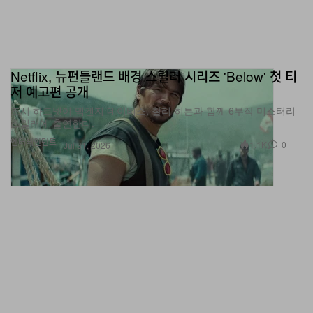
Netflix, 뉴펀들랜드 배경 스릴러 시리즈 'Below' 첫 티
저 예고편 공개
조시 하트넷이 맥켄지 데이비스, 찰리 히튼과 함께 6부작 미스터리
스릴러에 출연한다.
엔터테인먼트
1.1K
0
Jul 31, 2026