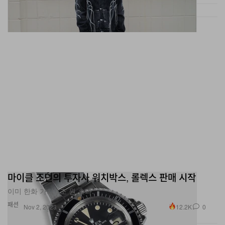
마이클 조던의 투자사 워치박스, 롤렉스 판매 시작
이미 한화 가치 1조 원 초과.
패션
12.2K
0
Nov 2, 2023