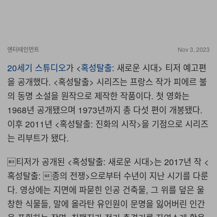
엔터테인먼트
Nov 3, 2023
20세기 스튜디오
가 <
혹성탈출
: 새로운 시대> 티저 예고편
을 공개했다. <혹성탈출> 시리즈는 프랑스 작가 피에르 불
의 동명 소설을 원작으로 제작한 작품이다. 첫 영화는
1968년 공개됐으며 1973년까지 총 다섯 편이 개봉됐다.
이후 2011년 <혹성탈출: 진화의 시작>을 기점으로 시리즈
는 리부트가 됐다.
티저가 공개된 <혹성탈출: 새로운 시대>는 2017년 작 <
혹성탈출: 종의 전쟁>으로부터 수년이 지난 시기를 다룬
다. 영상에는 지면에 파묻힌 인공 건축물, 그 위를 덮은 울
창한 식물들, 말에 올라탄 유인원이 문명을 잃어버린 인간