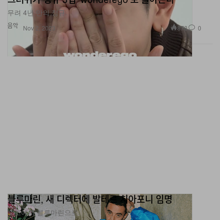
음악
878
0
Nov 2, 2023
블루마린, 새 디렉터에 발테르 치아포니 임명
토즈에서 블루마린으로.
패션
696
0
Nov 2, 2023