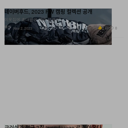
네이버후드, 2023 FW 캠핑 컬렉션 공개
이웃집에 초대받은 여러 브랜드.
패션
2.8K
0
Nov 2, 2023
크러쉬가 정규 3집 ‘wonderego’로 돌아온다
무려 4년 만의 정규.